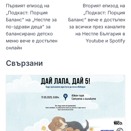
Първият епизод на
Вторият епизод на
а
„Подкаст: Порция
„Подкаст: Порция
в
Баланс“ на „Нестле за
Баланс“ вече е достъпен
и
по-здрави деца“ за
за всички през каналите
балансирано детско
на Нестле България в
г
меню вече е достъпен
Youtube и Spotify
а
онлайн
ц
Свързани
и
я