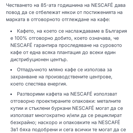
Честването на 85-ата годишнина на NESCAFÉ дава
повод да се отбележат някои от постиженията на
марката в отговорното отглеждане на кафе:
Кафето, на което се наслаждаваме в България
е 100% отговорно добито, което означава, че
NESCAFÉ гарантира проследяване на суровото
кафе от една всяка плантация до всеки един
дистрибуционен център.
Отпадъчното мляно кафе се използва за
захранване на производствените центрове,
което спестява енергия.
Разтворими кафета на NESCAFÉ използват
отговорно проектираните опаковки: металните
кутии и стъклени буркани NESCAFÉ могат да се
използват многократно и/или да се рециклират
безкрайно; наскоро и опаковките на NESCAFÉ
3в1 бяха подобрени и сега всички те могат да се