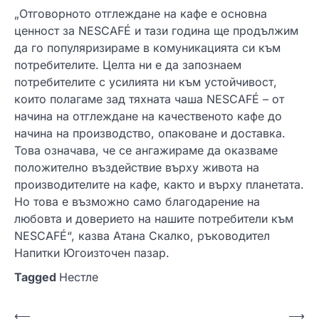
„Отговорното отглеждане на кафе е основна
ценност за NESCAFÉ и тази година ще продължим
да го популяризираме в комуникацията си към
потребителите. Целта ни е да запознаем
потребителите с усилията ни към устойчивост,
които полагаме зад тяхната чаша NESCAFÉ – от
начина на отглеждане на качественото кафе до
начина на производство, опаковане и доставка.
Това означава, че се ангажираме да оказваме
положително въздействие върху живота на
производителите на кафе, както и върху планетата.
Но това е възможно само благодарение на
любовта и доверието на нашите потребители към
NESCAFÉ“, казва Атана Скалко, ръководител
Напитки Югоизточен пазар.
Tagged
Нестле
Н
⟵
⟶