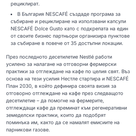
рециклират.
В България NESCAFÉ създаде програма за
събиране и рециклиране на използвани капсули
NESCAFÉ Dolce Gusto като с подкрепата на един
от своите бизнес партньори организира пунктове
за събиране в повече от 35 достъпни локации.
През последното десетилетие Nestlé работи
усилено за налагане на отговорни фермерски
практики за отглеждане на кафе по целия свят. Въз
основа на тези усилия Нестле стартира и NESCAFÉ
План 2030, в който дефинира своята визия за
отговорно отглеждане на кафе през следващото
десетилетие – да помогне на фермерите,
отглеждащи кафе да преминат към регенеративни
земеделски практики, които да подобрят
поминъка им, както да се намалят емисиите на
парникови газове.