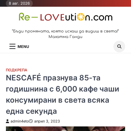
Skip
8 авг. 2026
to
content
“Бъди промяната, която искаш да видиш в света!”
Махатма Ганди
MENU
ПОДКРЕПА
NESCAFÉ празнува 85-та
годишнина с 6,000 кафе чаши
консумирани в света всяка
една секунда
admin4eto
април 3, 2023