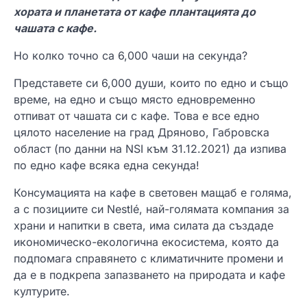
хората и планетата от кафе плантацията до
чашата с кафе.
Но колко точно са 6,000 чаши на секунда?
Представете си 6,000 души, които по едно и също
време, на едно и също място едновременно
отпиват от чашата си с кафе. Това е все едно
цялото население на град Дряново, Габровска
област (по данни на NSI към 31.12.2021) да изпива
по едно кафе всяка една секунда!
Консумацията на кафе в световен мащаб е голяма,
а с позициите си Nestlé, най-голямата компания за
храни и напитки в света, има силата да създаде
икономическо-екологична екосистема, която да
подпомага справянето с климатичните промени и
да е в подкрепа запазването на природата и кафе
културите.