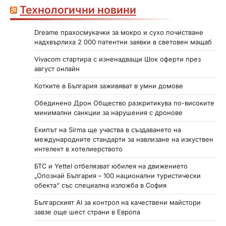
Технологични новини
Dreame прахосмукачки за мокро и сухо почистване
надхвърлиха 2 000 патентни заявки в световен мащаб
Vivacom стартира с изненадващи Шок оферти през
август онлайн
Котките в България заживяват в умни домове
Обединено Дрон Общество разкритикува по-високите
минимални санкции за нарушения с дронове
Екипът на Sirma ще участва в създаването на
международните стандарти за навлизане на изкуствен
интелект в хотелиерството
БТС и Yettel отбелязват юбилея на движението
„Опознай България – 100 национални туристически
обекта“ със специална изложба в София
Българският AI за контрол на качествени майстори
завзе още шест страни в Европа