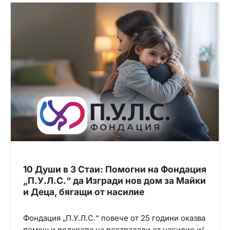
10 Души в 3 Стаи: Помогни на Фондация
„П.У.Л.С.“ да Изгради нов дом за Майки
и Деца, бягащи от насилие
Фондация „П.У.Л.С.“ повече от 25 години оказва