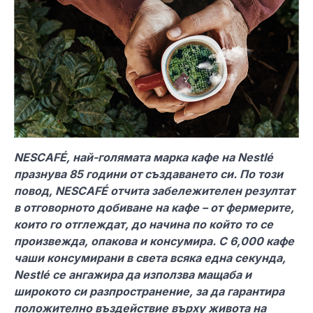
NESCAFÉ, най-голямата марка кафе на Nestlé
празнува 85 години от създаването си. По този
повод, NESCAFÉ отчита забележителен резултат
в отговорното добиване на кафе – от фермерите,
които го отглеждат, до начина по който то се
произвежда, опакова и консумира. С 6,000 кафе
чаши консумирани в света всяка една секунда,
Nestlé се ангажира да използва мащаба и
широкото си разпространение, за да гарантира
положително въздействие върху живота на