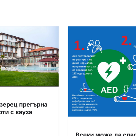
Езерец прегърна
ти с кауза
Всеки може да спа