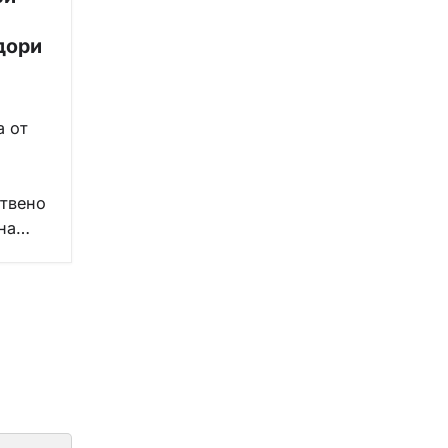
дори
а от
ствено
 на…