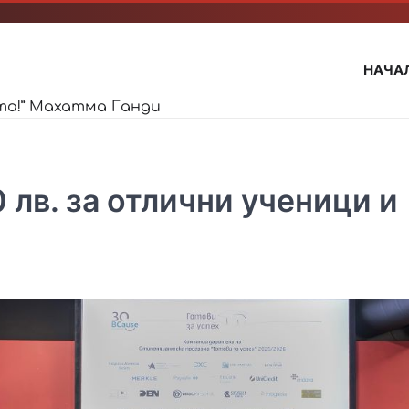
НАЧА
та!” Махатма Ганди
 лв. за отлични ученици и