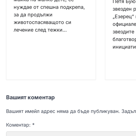
Петя Бую
нуждае от спешна подкрепа,
звезден 
за да продължи
„Езерец“ 
животоспасяващото си
официале
лечение след тежки…
звездите 
благотво
инициати
Вашият коментар
Вашият имейл адрес няма да бъде публикуван.
Задъл
Коментар:
*