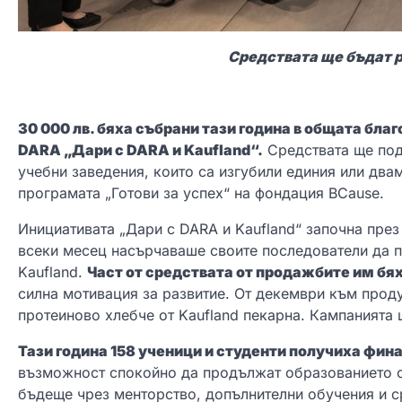
Средствата ще бъдат 
30 000 лв. бяха събрани тази година в общата бла
DARA „Дари с DARA и Kaufland“.
Средствата ще подк
учебни заведения, които са изгубили единия или двам
програмата „Готови за успех“ на фондация BCause.
Инициативата „Дари с DARA и Kaufland“ започна през
всеки месец насърчаваше своите последователи да п
Kaufland.
Част от средствата от продажбите им бя
силна мотивация за развитие. От декември към проду
протеиново хлебче от Kaufland пекарна. Кампанията
Тази година 158 ученици и студенти получиха фин
възможност спокойно да продължат образованието с
бъдеще чрез менторство, допълнителни обучения и 