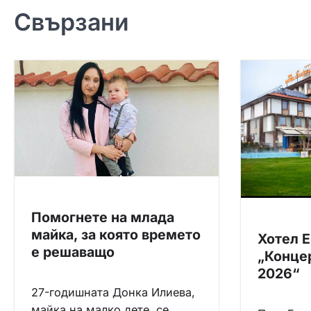
в
Свързани
и
г
а
ц
и
я
Помогнете на млада
майка, за която времето
Хотел 
е решаващо
„Концер
2026“
27-годишната Донка Илиева,
майка на малко дете, се