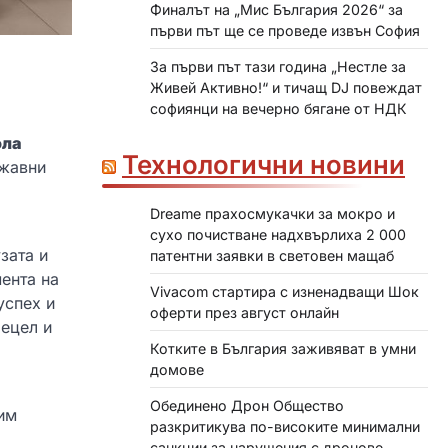
Финалът на „Мис България 2026“ за
първи път ще се проведе извън София
За първи път тази година „Нестле за
Живей Активно!“ и тичащ DJ повеждат
софиянци на вечерно бягане от НДК
ола
Технологични новини
ржавни
Dreame прахосмукачки за мокро и
сухо почистване надхвърлиха 2 000
зата и
патентни заявки в световен мащаб
ента на
Vivacom стартира с изненадващи Шок
успех и
оферти през август онлайн
рецел и
Котките в България заживяват в умни
домове
Обединено Дрон Общество
им
разкритикува по-високите минимални
санкции за нарушения с дронове