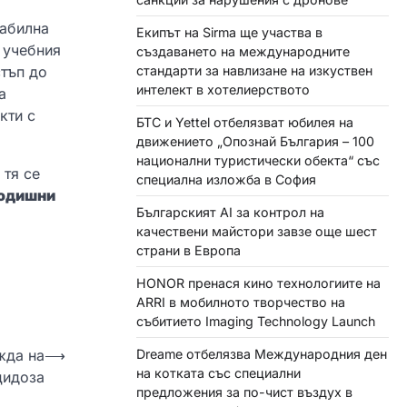
табилна
Екипът на Sirma ще участва в
 учебния
създаването на международните
стъп до
стандарти за навлизане на изкуствен
интелект в хотелиерството
а
кти с
БТС и Yettel отбелязват юбилея на
движението „Опознай България – 100
национални туристически обекта“ със
 тя се
специална изложба в София
годишни
Българският AI за контрол на
качествени майстори завзе още шест
страни в Европа
HONOR пренася кино технологиите на
ARRI в мобилното творчество на
събитието Imaging Technology Launch
жда на
⟶
Dreame отбелязва Международния ден
на котката със специални
цидоза
предложения за по-чист въздух в