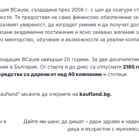
ция BCause, създадена през 2006 г. с цел да осигури с
ности. Тя предоставя не само финансово обезпечение за
 развият увереност, да изградят умения и да получат до
азани академични постижения и ясно заявено желание з
ез менторство, обучения и възможности за реални конта
ондация BCause навърши 20 години. За две десетилетия
ния в България. От старта ѝ до днес са отпуснати
2185 
средства са дарени от над 40 компании
и стотици
aufland” можете да откриете на
kaufland.bg.
и в
Дайте им шанс да дишат – дари здраве и наде
деца и възрастни с муковис