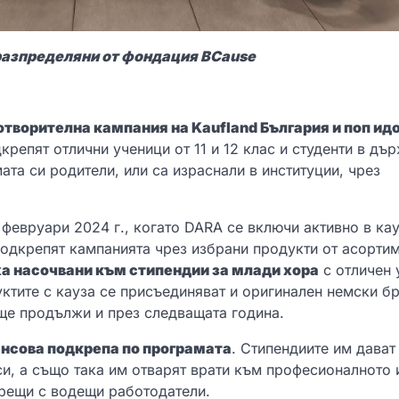
разпределяни от фондация BCause
готворителна кампания на Kaufland България и поп ид
репят отлични ученици от 11 и 12 клас и студенти в дъ
ата си родители, или са израснали в институции, чрез
 февруари 2024 г., когато DARA се включи активно в кау
одкрепят кампанията чрез избрани продукти от асортим
ха насочвани към стипендии за млади хора
с отличен 
ктите с кауза се присъединяват и oригинален немски б
 ще продължи и през следващата година.
ансова подкрепа по програмата
. Стипендиите им дават
и, а също така им отварят врати към професионалното 
срещи с водещи работодатели.