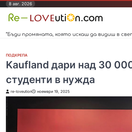
Skip
8 авг. 2026
to
content
“Бъди промяната, която искаш да видиш в све
ПОДКРЕПА
Kaufland дари над 30 000
студенти в нужда
re-loveution
ноември 19, 2025