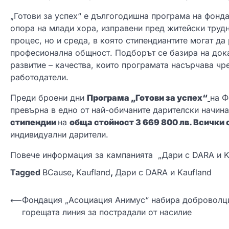
„Готови за успех“ е дългогодишна програма на фонда
опора на млади хора, изправени пред житейски труд
процес, но и среда, в която стипендиантите могат да
професионална общност. Подборът се базира на док
развитие – качества, които програмата насърчава чр
работодатели.
Преди броени дни
Програма „Готови за успех“
на Ф
превърна в едно от най-обичаните дарителски начина
стипендии
на
обща стойност 3 669 800 лв. Всички 
индивидуални дарители.
Повече информация за кампанията „Дари с DARA и K
Tagged
BCause
,
Kaufland
,
Дари с DARA и Kaufland
Н
⟵
Фондация „Асоциация Анимус“ набира доброволц
горещата линия за пострадали от насилие
а