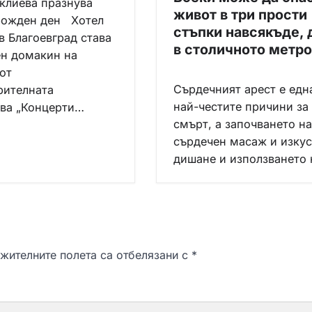
клиева празнува
живот в три прости
рожден ден Хотел
стъпки навсякъде, 
в Благоевград става
в столичното метро
н домакин на
от
Сърдечният арест е едн
рителната
най-честите причини за
ва „Концерти…
смърт, а започването на
сърдечен масаж и изку
дишане и използването
жителните полета са отбелязани с
*