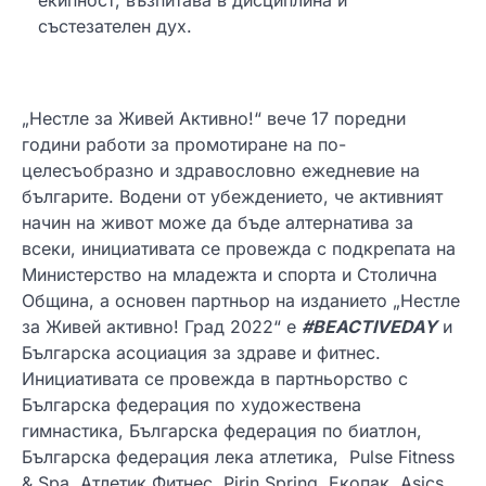
състезателен дух.
„Нестле за Живей Активно!“ вече 17 поредни
години работи за промотиране на по-
целесъобразно и здравословно ежедневие на
българите. Водени от убеждението, че активният
начин на живот може да бъде алтернатива за
всеки, инициативата се провежда с подкрепата на
Министерство на младежта и спорта и Столична
Община, а основен партньор на изданието „Нестле
за Живей активно! Град 2022“ е
#BEACTIVEDAY
и
Българска асоциация за здраве и фитнес.
Инициативата се провежда в партньорство с
Българска федерация по художествена
гимнастика, Българска федерация по биатлон,
Българска федерация лека атлетика, Pulse Fitness
& Spa, Атлетик Фитнес, Pirin Spring, Екопак, Asics,