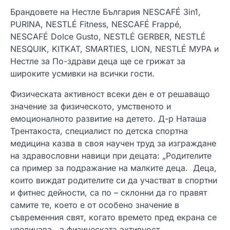
Брандовете на Нестле България NESCAFÉ 3in1,
PURINA, NESTLÉ Fitness, NESCAFÉ Frappé,
NESCAFÉ Dolce Gusto, NESTLÉ GERBER, NESTLÉ
NESQUIK, KITKAT, SMARTIES, LION, NESTLÉ МУРА и
Нестле за По-здрави деца ще се грижат за
широките усмивки на всички гости.
Физическата активност всеки ден е от решаващо
значение за физическото, умственото и
емоционалното развитие на детето. Д-р Наташа
Трентакоста, специалист по детска спортна
медицина казва в своя научен труд за изграждане
на здравословни навици при децата: „Родителите
са пример за подражание на малките деца. Деца,
които виждат родителите си да участват в спортни
и фитнес дейности, са по – склонни да го правят
самите те, което е от особено значение в
съвременния свят, когато времето пред екрана се
увеличава , а физическата активност