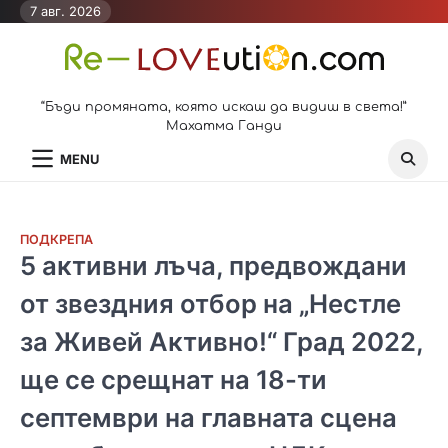
Skip
7 авг. 2026
to
content
“Бъди промяната, която искаш да видиш в света!”
Махатма Ганди
MENU
ПОДКРЕПА
5 активни лъча, предвождани
от звездния отбор на „Нестле
за Живей Активно!“ Град 2022,
ще се срещнат на 18-ти
септември на главната сцена