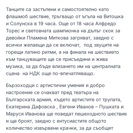
Танците са застъпени и самостоятелно като
флашмоб шествие, тръгващо от ъгъла на Витошка
и Солунска в 19 часа. Още от 18 часа Алфредо
Торес и световната шампионка на дълъг скок за
девойки Пламена Миткова загряват, заедно с
всички желаещи да се включат, под звуците на
горещи латино ритми, а на финала на шествието
към танцуващите ще се присъедини и жива
музика, за да бъде влизането им на централната
сцена на НДК още по-впечатляващо.
Бързоходци с артистични умения и добро
настроение се очакват пред театъра на
Българската армия, където артистите от трупата,
Екатерина Дафовска , Евгени Иванов – Пушката и
Маруся Иванова ще поведат пешеходното шествие
и ще броят, заедно с ентусиастите общото
количество извървени крачки, за да съобщят