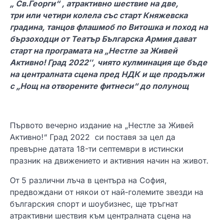
„
Св.Георги
“
,
атрактивно шествие на две,
три
или
четири колела със старт Княжевска
градина, танцов флашмоб по Витошка и поход на
бързоходци от Театър Българска Армия
дават
старт на програмата на „Нестле за Живей
Активно! Град 2022″, чиято кулминация ще бъде
на централната сцена пред НДК и ще продължи
с „Нощ на отворените фитнеси“ до полунощ
Първото вечерно издание на „Нестле за Живей
Активно!“ Град 2022 си поставя за цел да
превърне датата 18-ти септември в истински
празник на движението и активния начин на живот.
От 5 различни лъча в центъра на София,
предвождани от някои от най-големите звезди на
българския спорт и шоубизнес, ще тръгнат
атрактивни шествия към централната сцена на