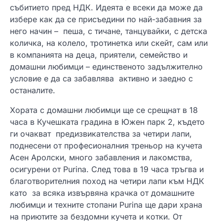
събитието пред НДК. Идеята е всеки да може да
избере как да се присъедини по най-забавния за
него начин – пеша, с тичане, танцувайки, с детска
количка, на колело, тротинетка или скейт, сам или
в компанията на деца, приятели, семейство и
домашни любимци – единственото задължително
условие е да са забавлява активно и заедно с
останалите.
Хората с домашни любимци ще се срещнат в 18
часа в Кучешката градина в Южен парк 2, където
ги очакват предизвикателства за четири лапи,
поднесени от професионалния треньор на кучета
Асен Аролски, много забавления и лакомства,
осигурени от Purina. След това в 19 часа тръгва и
благотворителния поход на четири лапи към НДК
като за всяка извървяна крачка от домашните
любимци и техните стопани Purina ще дари храна
на приютите за бездомни кучета и котки. От