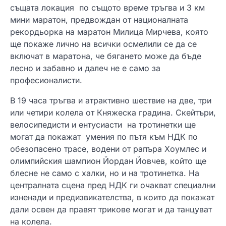
същата локация по същото време тръгва и 3 км
мини маратон, предвождан от националната
рекордьорка на маратон Милица Мирчева, която
ще покаже лично на всички осмелили се да се
включат в маратона, че бягането може да бъде
лесно и забавно и далеч не е само за
професионалисти.
В 19 часа тръгва и атрактивно шествие на две, три
или четири колела от Княжеска градина. Скейтъри,
велосипедисти и ентусиасти на тротинетки ще
могат да покажат умения по пътя към НДК по
обезопасено трасе, водени от рапъра Хоумлес и
олимпийския шампион Йордан Йовчев, който ще
блесне не само с халки, но и на тротинетка. На
централната сцена пред НДК ги очакват специални
изненади и предизвикателства, в които да покажат
дали освен да правят трикове могат и да танцуват
на колела.