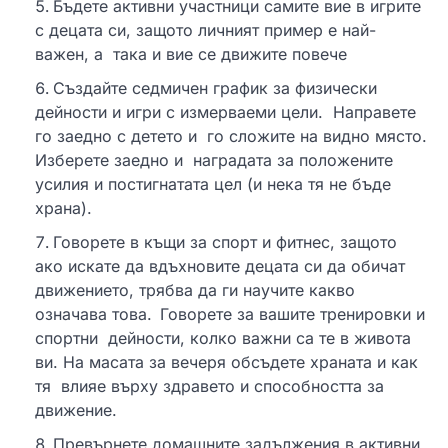
Бъдете активни участници самите вие в игрите
с децата си, защото личният пример е най-
важен, а така и вие се движите повече
Създайте седмичен график за физически
дейности и игри с измерваеми цели. Направете
го заедно с детето и го сложите на видно място.
Изберете заедно и наградата за положените
усилия и постигнатата цел (и нека тя не бъде
храна).
Говорете в къщи за спорт и фитнес, защото
ако искате да вдъхновите децата си да обичат
движението, трябва да ги научите какво
означава това.
Говорете за вашите тренировки и
спортни дейности, колко важни са те в живота
ви. На масата за вечеря обсъдете храната и как
тя влияе върху здравето и способността за
движение.
Превърнете домашните задължения в активни