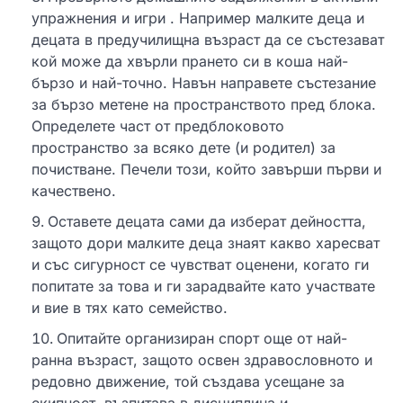
упражнения и игри . Например малките деца и
децата в предучилищна възраст да се състезават
кой може да хвърли прането си в коша най-
бързо и най-точно. Навън направете състезание
за бързо метене на пространството пред блока.
Определете част от предблоковото
пространство за всяко дете (и родител) за
почистване. Печели този, който завърши първи и
качествено.
Оставете децата сами да изберат дейността,
защото дори малките деца знаят какво харесват
и със сигурност се чувстват оценени, когато ги
попитате за това и ги зарадвайте като участвате
и вие в тях като семейство.
Опитайте организиран спорт още от най-
ранна възраст, защото освен здравословното и
редовно движение, той създава усещане за
екипност, възпитава в дисциплина и