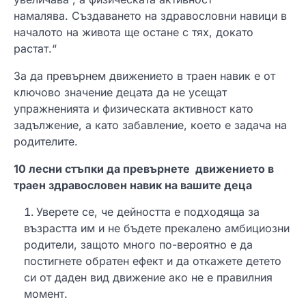
намалява. Създаването на здравословни навици в
началото на живота ще остане с тях, докато
растат.“
За да превърнем движението в траен навик е от
ключово значение децата да не усещат
упражненията и физическата активност като
задължение, а като забавление, което е задача на
родителите.
10 лесни стъпки да превърнете движението в
траен здравословен навик на вашите деца
Уверете се, че дейността е подходяща за
възрастта им и не бъдете прекалено амбициозни
родители, защото много по-вероятно е да
постигнете обратен ефект и да откажете детето
си от даден вид движение ако не е правилния
момент.