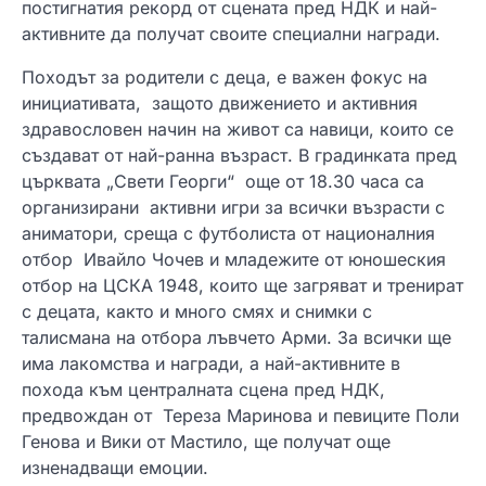
постигнатия рекорд от сцената пред НДК и най-
активните да получат своите специални награди.
Походът за родители с деца, е важен фокус на
инициативата, защото движението и активния
здравословен начин на живот са навици, които се
създават от най-ранна възраст. В градинката пред
църквата „Свети Георги“ още от 18.30 часа са
организирани активни игри за всички възрасти с
аниматори, среща с футболиста от националния
отбор Ивайло Чочев и младежите от юношеския
отбор на ЦСКА 1948, които ще загряват и тренират
с децата, както и много смях и снимки с
талисмана на отбора лъвчето Арми. За всички ще
има лакомства и награди, а най-активните в
похода към централната сцена пред НДК,
предвождан от Тереза Маринова и певиците Поли
Генова и Вики от Мастило, ще получат още
изненадващи емоции.