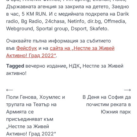
Държавната агенция за закрила на детето, Заедно
в час, 5 KM RUN. И с медийната подкрепа на Darik
radio, Bg Radio, 24chasa, Netinfo, dir.bg, Offmedia,
Webground, Sportal group, Dsport, Skafeto.
Очаквайте пълна информация за събитието
във
Фейсбук
и на
сайта на „Нестле за Живей
Активно! Град 2022“
.
Tagged
вечерно издание
,
НДК
,
Нестле за Живей
активно!
Н
⟵
⟶
Поли Генова, Хоумлес и
В Деня на София да
а
трупата на Театър на
почистим реката в
в
Армията се
Южния парк
и
присъединяват към
„Нестле за Живей
г
Активно! Град 2022“