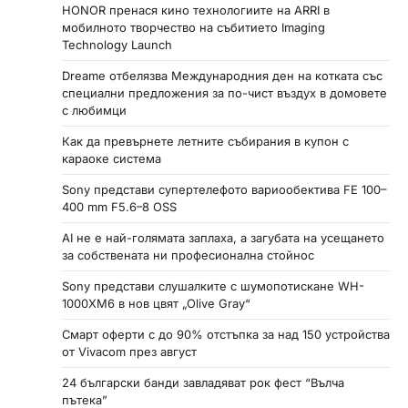
HONOR пренася кино технологиите на ARRI в
мобилното творчество на събитието Imaging
Technology Launch
Dreame отбелязва Международния ден на котката със
специални предложения за по-чист въздух в домовете
с любимци
Как да превърнете летните събирания в купон с
караоке система
Sony представи супертелефото вариообектива FE 100–
400 mm F5.6–8 OSS
AI не е най-голямата заплаха, а загубата на усещането
за собствената ни професионална стойнос
Sony представи слушалките с шумопотискане WH-
1000XM6 в нов цвят „Olive Gray“
Смарт оферти с до 90% отстъпка за над 150 устройства
от Vivacom през август
24 български банди завладяват рок фест “Вълча
пътека”