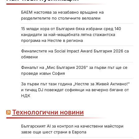
БАЕМ настоява за незабавно връщане на
разделителите по столичните велоалеи
15 млади хора от България бяха избрани сред 140
кандидати за най-мащабната лятна стажантска
програма на Нестле в региона
Финалистите на Social Impact Award България 2026 са
обявени
Финалът на „Мис България 2026“ за първи път ще се
проведе извън София
За първи път тази година „Нестле за Живей Активно!“
и тичащ DJ повеждат софиянци на вечерно бягане от
НДК
Технологични новини
Българският AI за контрол на качествени майстори
завзе още шест страни в Европа