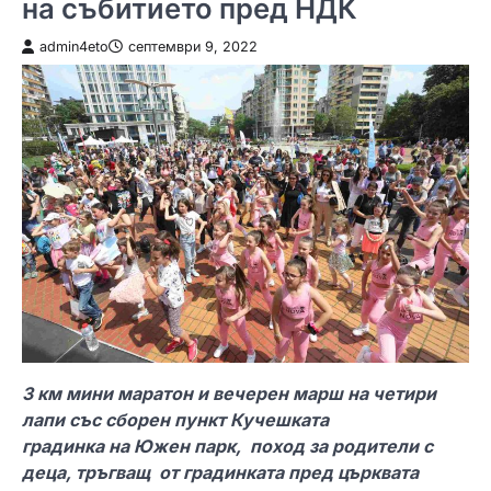
на събитието пред НДК
admin4eto
септември 9, 2022
3 км
мини маратон
и вечерен
марш
на четири
лапи
със сборен пункт
Кучешката
градинка
на
Южен парк
,
п
оход за родители с
деца
, тръгващ
от
градинката
пред църквата