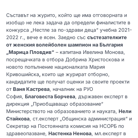
Съставът на журито, който ще има отговорната и
изобщо не лека задача да определи финалистите в
конкурса „Нестле за по-здрави деца“ учебна 2021-
2022 г., вече е ясен. Заедно със
състезателките
от женския волейболен шампион на България
„Марица Пловдив“
– капитана Ивелина Монова,
посрещачката в отбора Добрина Христоскова и
новото попълнение националката Мария
Кривошийска
,
които ще журират отборно,
кандидатите ще получат оценки за своите проекти
от
Ваня Кастрева
, началник на РУО
София,
Благовеста Борчева
, държавен експерт в
дирекция „Приобщаващо образование“
Министерството на образованието и науката,
Нели
Стайкова
, ст.експерт „Общинска администрация“ и
Секретар на Постоянната комисия на НСОРБ по
здравеопазване,
Настенка Ненова
, мл.експерт в