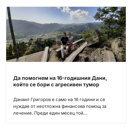
ц
и
я
Да помогнем на 16-годишния Дани,
който се бори с агресивен тумор
Данаил Григоров е само на 16 години и се
нуждае от неотложна финансова помощ за
лечение. Преди един месец той…