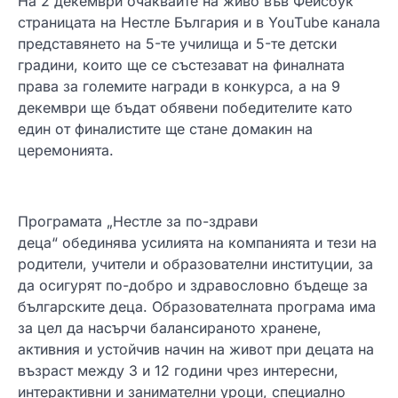
На 2 декември очаквайте на живо във Фейсбук
страницата на Нестле България и в YouТube канала
представянето на 5-те училища и 5-те детски
градини, които ще се състезават на финалната
права за големите награди в конкурса, а на 9
декември ще бъдат обявени победителите като
един от финалистите ще стане домакин на
церемонията.
Програмата „Нестле за по-здрави
деца“ обединява усилията на компанията и тези на
родители, учители и образователни институции, за
да осигурят по-добро и здравословно бъдеще за
българските деца. Образователната програма има
за цел да насърчи балансираното хранене,
активния и устойчив начин на живот при децата на
възраст между 3 и 12 години чрез интересни,
интерактивни и занимателни уроци, специално