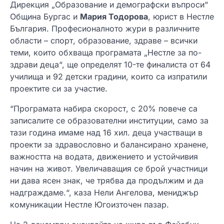
Дирекция „Образование и демографски въпроси“
Община Бургас и
Мария Тодорова
, юрист в Нестле
България. Професионалното жури в различните
области – спорт, образование, здраве – всички
теми, които обхваща програмата „Нестле за по-
здрави деца“, ще определят 10-те финалиста от 64
училища и 92 детски градини, които са изпратили
проектите си за участие.
“Програмата набира скорост, с 20% повече са
записалите се образователни институции, само за
тази година имаме над 16 хил. деца участващи в
проекти за здравословно и балансирано хранене,
важността на водата, движението и устойчивия
начин на живот. Увеличаващия се брой участници
ни дава ясен знак, че трябва да продължим и да
надграждаме.“, каза Нели Ангелова, мениджър
комуникации Нестле Югоизточен пазар.