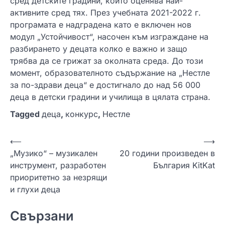
сред детските градини, който оценява най-
активните сред тях. През учебната 2021-2022 г.
програмата е надградена като е включен нов
модул „Устойчивост“, насочен към изграждане на
разбирането у децата колко е важно и защо
трябва да се грижат за околната среда. До този
момент, образователното съдържание на „Нестле
за по-здрави деца“ е достигнало до над 56 000
деца в детски градини и училища в цялата страна.
Tagged
деца
,
конкурс
,
Нестле
Н
⟵
⟶
„Музико“ – музикален
20 години произведен в
а
инструмент, разработен
България KitKat
в
приоритетно за незрящи
и
и глухи деца
г
Свързани
а