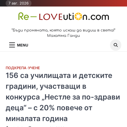
Skip
7 авг. 2026
to
content
“Бъди промяната, която искаш да видиш в света!”
Махатма Ганди
MENU
ПОДКРЕПА
УЧЕНЕ
156 са училищата и детските
градини, участващи в
конкурса „Нестле за по-здрави
деца“ – с 20% повече от
миналата година