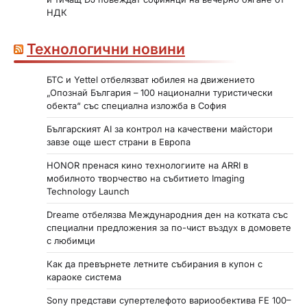
НДК
Технологични новини
БТС и Yettel отбелязват юбилея на движението
„Опознай България – 100 национални туристически
обекта“ със специална изложба в София
Българският AI за контрол на качествени майстори
завзе още шест страни в Европа
HONOR пренася кино технологиите на ARRI в
мобилното творчество на събитието Imaging
Technology Launch
Dreame отбелязва Международния ден на котката със
специални предложения за по-чист въздух в домовете
с любимци
Как да превърнете летните събирания в купон с
караоке система
Sony представи супертелефото вариообектива FE 100–