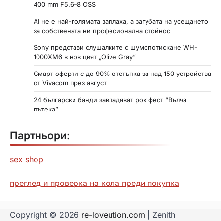
400 mm F5.6–8 OSS
AI не е най-голямата заплаха, а загубата на усещането
за собствената ни професионална стойнос
Sony представи слушалките с шумопотискане WH-
1000XM6 в нов цвят „Olive Gray“
Смарт оферти с до 90% отстъпка за над 150 устройства
от Vivacom през август
24 български банди завладяват рок фест “Вълча
пътека”
Партньори:
sex shop
преглед и проверка на кола преди покупка
Copyright © 2026
re-loveution.com
| Zenith