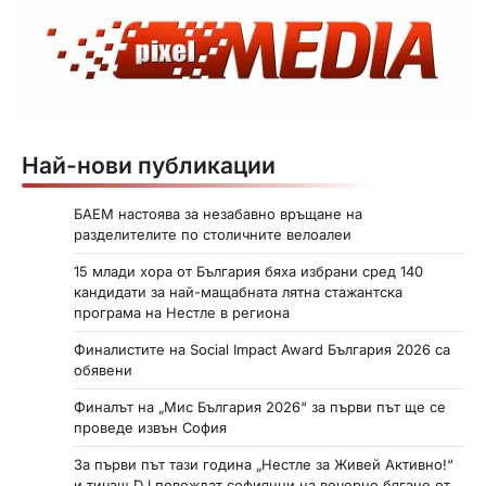
Най-нови публикации
БАЕМ настоява за незабавно връщане на
разделителите по столичните велоалеи
15 млади хора от България бяха избрани сред 140
кандидати за най-мащабната лятна стажантска
програма на Нестле в региона
Финалистите на Social Impact Award България 2026 са
обявени
Финалът на „Мис България 2026“ за първи път ще се
проведе извън София
За първи път тази година „Нестле за Живей Активно!“
и тичащ DJ повеждат софиянци на вечерно бягане от