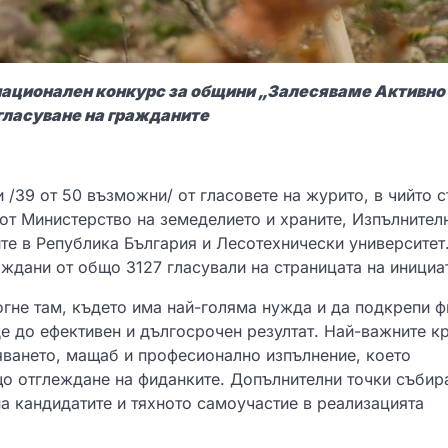
национален конкурс за общини „Залесяваме Активно
 гласуване на гражданите
/39 от 50 възможни/ от гласовете на журито, в чийто с
 от Министерство на земеделието и храните, Изпълнител
те в Република България и Лесотехнически университет
ждани от общо 3127 гласували на страницата на инициа
огне там, където има най-голяма нужда и да подкрепи 
е до ефективен и дългосрочен резултат. Най-важните к
яването, мащаб и професионално изпълнение, което
о отглеждане на фиданките. Допълнителни точки събира
а кандидатите и тяхното самоучастие в реализацията