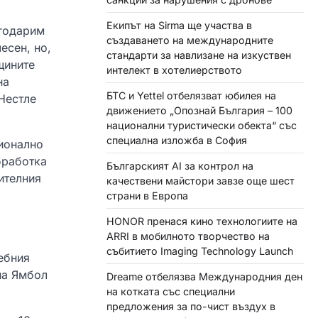
Екипът на Sirma ще участва в
агодарим
създаването на международните
есен, но,
стандарти за навлизане на изкуствен
щините
интелект в хотелиерството
на
БТС и Yettel отбелязват юбилея на
„Нестле
движението „Опознай България – 100
национални туристически обекта“ със
специална изложба в София
ионално
бработка
Българският AI за контрол на
ителния
качествени майстори завзе още шест
страни в Европа
HONOR пренася кино технологиите на
ARRI в мобилното творчество на
събитието Imaging Technology Launch
ебния
на Ямбол
Dreame отбелязва Международния ден
на котката със специални
предложения за по-чист въздух в