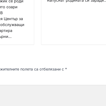
напуснат родината си заради
джик се роди
ято озари
 В
я Център за
 обслужващи
артира
Върни…
жителните полета са отбелязани с
*