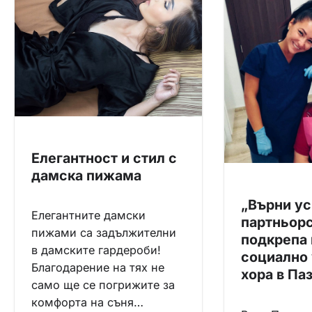
а
ц
и
я
Елегантност и стил с
дамска пижама
„Върни ус
Елегантните дамски
партньорс
пижами са задължителни
подкрепа 
в дамските гардероби!
социално
Благодарение на тях не
хора в Па
само ще се погрижите за
комфорта на съня…