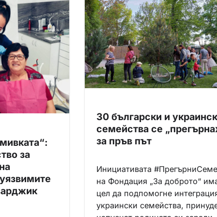
30 български и украинс
семейства се „прегърна
за пръв път
мивката“:
тво за
на
Инициативата #ПрегърниСеме
 уязвимите
на Фондация „За доброто“ има
зарджик
цел да подпомогне интеграци
украински семейства, принуд