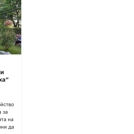
ки
ха“
йство
 за
ята на
ени да