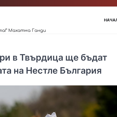
НАЧА
та!” Махатма Ганди
ори в Твърдица ще бъдат
та на Нестле България