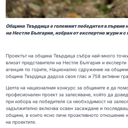
Община Твърдица е големият победител в първия 
на Нестле България, избран от експертно жури и с
Проектът на община Твърдица събра най-много точки 
влизат представители на Нестле България и експерти
агенция по горите, Национално сдружение на общини
община Твърдица дадоха своя глас и 758 активни гра
Целта на националния конкурс за общините е да пом
професионален проект за залесяване, който да довед
при избора на победителя са необходимост на залес
задължително включва освен засаждане и последващ
общини, в които ясно личи проактивното отношение н
на проектите.