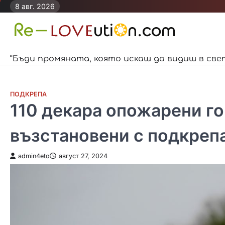
Skip
8 авг. 2026
to
content
“Бъди промяната, която искаш да видиш в све
ПОДКРЕПА
110 декара опожарени г
възстановени с подкрепа
admin4eto
август 27, 2024