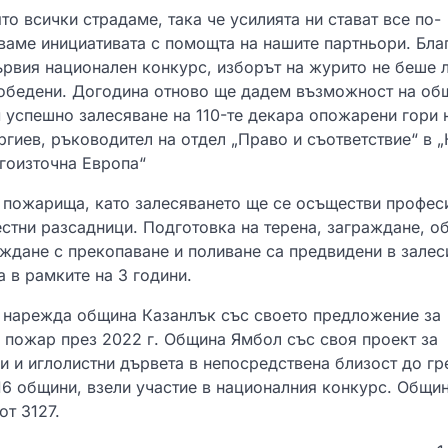
то всички страдаме, така че усилията ни стават все по-
ваме инициативата с помощта на нашите партньори. Бл
ървия национален конкурс, изборът на журито не беше л
 победени. Догодина отново ще дадем възможност на об
м успешно залесяване на 110-те декара опожарени гори 
ргиев, ръководител на отдел „Право и съответствие“ в 
Югоизточна Европа“
а пожарища, като залесяването ще се осъществи профес
стни разсадници. Подготовка на терена, заграждане, о
еждане с прекопаване и поливане са предвидени в залес
а в рамките на 3 години.
е нарежда община Казанлък със своето предложение за
в пожар през 2022 г. Община Ямбол със своя проект за
и и иглолистни дървета в непосредствена близост до гр
 16 общини, взели участие в националния конкурс. Общи
от 3127.