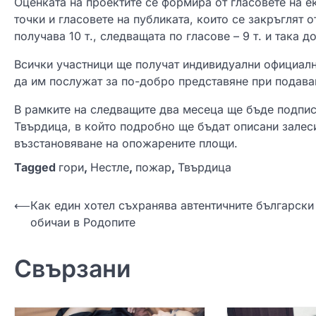
Оценката на проектите се формира от гласовете на е
точки и гласовете на публиката, които се закръглят о
получава 10 т., следващата по гласове – 9 т. и така до 
Всички участници ще получат индивидуални официални
да им послужат за по-добро представяне при подава
В рамките на следващите два месеца ще бъде подпи
Твърдица, в който подробно ще бъдат описани залеси
възстановяване на опожарените площи.
Tagged
гори
,
Нестле
,
пожар
,
Твърдица
Н
⟵
Как един хотел съхранява автентичните български
обичаи в Родопите
а
в
Свързани
и
г