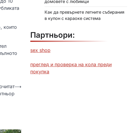
 до 10
домовете с любимци
убликата
Как да превърнете летните събирания
в купон с караоке система
, които
Партньори:
тел
sex shop
пълното
преглед и проверка на кола преди
покупка
очитат
⟶
ртньор