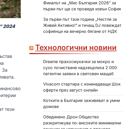
Финалът на „Мис България 2026“ за
първи път ще се проведе извън София
За първи път тази година „Нестле за
Живей Активно!“ и тичащ DJ повеждат
“ 2024
софиянци на вечерно бягане от НДК
Технологични новини
ъстав
Dreame прахосмукачки за мокро и
на
сухо почистване надхвърлиха 2 000
. За
патентни заявки в световен мащаб
тивата.
Vivacom стартира с изненадващи Шок
финансово
оферти през август онлайн
ритерии
Котките в България заживяват в умни
домове
т тези
Обединено Дрон Общество
разкритикува по-високите минимални
санкции за нарушения с дронове