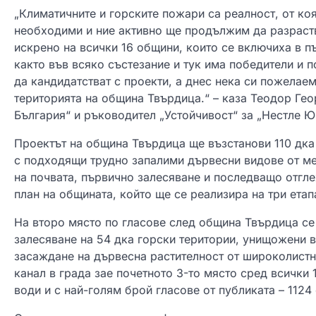
„Климатичните и горските пожари са реалност, от коя
необходими и ние активно ще продължим да разраст
искрено на всички 16 общини, които се включиха в п
както във всяко състезание и тук има победители и
да кандидатстват с проекти, а днес нека си пожелае
територията на община Твърдица.“ – каза Теодор Гео
България“ и ръководител „Устойчивост“ за „Нестле 
Проектът на община Твърдица ще възстанови 110 дк
с подходящи трудно запалими дървесни видове от ме
на почвата, първично залесяване и последващо отгл
план на общината, който ще се реализира на три етап
На второ място по гласове след община Твърдица с
залесяване на 54 дка горски територии, унищожени 
засаждане на дървесна растителност от широколистн
канал в града зае почетното 3-то място сред всички
води и с най-голям брой гласове от публиката – 1124 