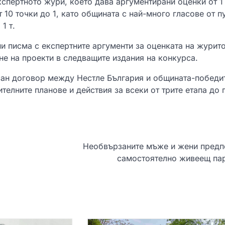
кспертното жури, което дава аргументирани оценки от 1
т 10 точки до 1, като общината с най-много гласове от п
1 т.
 писма с експертните аргументи за оценката на журито
не на проекти в следващите издания на конкурса.
сан договор между Нестле България и общината-победи
телните планове и действия за всеки от трите етапа до 
Необвързаните мъже и жени предп
самостоятелно живеещ па