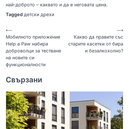
най-доброто – каквато и да е неговата цена.
Tagged
детски дрехи
Н
⟵
⟶
Мобилното приложение
Какво да правите със
а
Help a Paw набира
старите касетки от бира
в
доброволци за тестване
и безалкохолно?
и
на новите си
функционалности
г
а
Свързани
ц
и
я