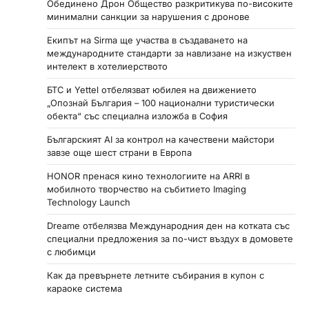
Обединено Дрон Общество разкритикува по-високите
минимални санкции за нарушения с дронове
Екипът на Sirma ще участва в създаването на
международните стандарти за навлизане на изкуствен
интелект в хотелиерството
БТС и Yettel отбелязват юбилея на движението
„Опознай България – 100 национални туристически
обекта“ със специална изложба в София
Българският AI за контрол на качествени майстори
завзе още шест страни в Европа
HONOR пренася кино технологиите на ARRI в
мобилното творчество на събитието Imaging
Technology Launch
Dreame отбелязва Международния ден на котката със
специални предложения за по-чист въздух в домовете
с любимци
Как да превърнете летните събирания в купон с
караоке система