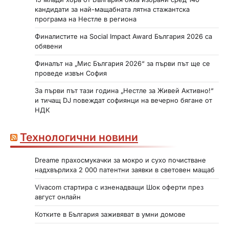
кандидати за най-мащабната лятна стажантска
програма на Нестле в региона
Финалистите на Social Impact Award България 2026 са
обявени
Финалът на „Мис България 2026“ за първи път ще се
проведе извън София
За първи път тази година „Нестле за Живей Активно!“
и тичащ DJ повеждат софиянци на вечерно бягане от
НДК
Технологични новини
Dreame прахосмукачки за мокро и сухо почистване
надхвърлиха 2 000 патентни заявки в световен мащаб
Vivacom стартира с изненадващи Шок оферти през
август онлайн
Котките в България заживяват в умни домове