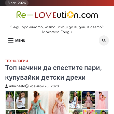
Skip
8 авг. 2026
to
content
“Бъди промяната, която искаш да видиш в света!”
Махатма Ганди
MENU
ТЕХНОЛОГИИ
Топ начини да спестите пари,
купувайки детски дрехи
admin4eto
ноември 26, 2020