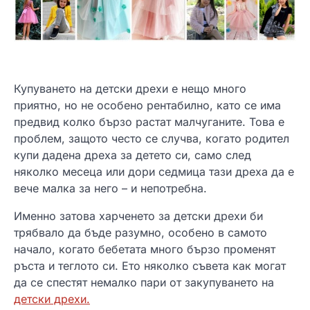
Купуването на детски дрехи е нещо много
приятно, но не особено рентабилно, като се има
предвид колко бързо растат малчуганите. Това е
проблем, защото често се случва, когато родител
купи дадена дреха за детето си, само след
няколко месеца или дори седмица тази дреха да е
вече малка за него – и непотребна.
Именно затова харченето за детски дрехи би
трябвало да бъде разумно, особено в самото
начало, когато бебетата много бързо променят
ръста и теглото си. Ето няколко съвета как могат
да се спестят немалко пари от закупуването на
детски дрехи.