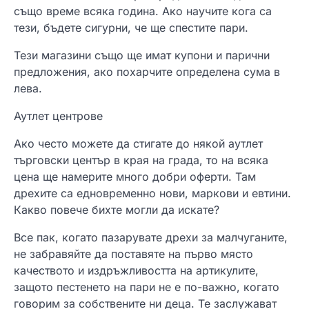
също време всяка година. Ако научите кога са
тези, бъдете сигурни, че ще спестите пари.
Тези магазини също ще имат купони и парични
предложения, ако похарчите определена сума в
лева.
Аутлет центрове
Ако често можете да стигате до някой аутлет
търговски център в края на града, то на всяка
цена ще намерите много добри оферти. Там
дрехите са едновременно нови, маркови и евтини.
Какво повече бихте могли да искате?
Все пак, когато пазарувате дрехи за малчуганите,
не забравяйте да поставяте на първо място
качеството и издръжливостта на артикулите,
защото пестенето на пари не е по-важно, когато
говорим за собствените ни деца. Те заслужават