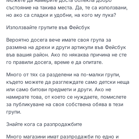
Можете да намерите доста облекла добро
състояние на такива места. Да, те са използвани,
но ако са сладки и удобни, на кого му пука?
Използвайте групите във Фейсбук
Вероятно досега вече имате своя група за
размяна на дрехи и други артикули във Фейсбук
във вашия район. Ако по някаква причина не сте
го правили досега, време е да опитате.
Много от тях са разделени на по-малки групи,
където можете да разглеждате само детски неща
или само битови предмети и други. Ако не
намирате това, от което се нуждаете, помислете
за публикуване на своя собствена обява в тези
групи.
Знайте кога са разпродажбите
Много магазини имат разпродажби по едно и