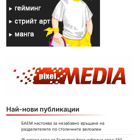
Най-нови публикации
БАЕМ настоява за незабавно връщане на
разделителите по столичните велоалеи
15 млади хора от България бяха избрани сред 140