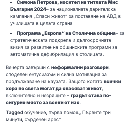
Симона Петрова
, носител на титлата
Мис
България 2024
– за националната дарителска
кампания „Спаси живот“ за поставяне на АВД в
училищата в цялата страна
Програма „Европа“ на Столична община
– за
стратегическата подкрепа и дългосрочната
визия за развитие на общинските програми за
автоматична дефибрилация в столицата.
Вечерта завърши с
неформални разговори
,
споделен ентусиазъм и силна мотивация за
продължаване на каузата. Защото когато
всички
хора по света могат да спасяват живот
,
включително и незрящите –
градът става по-
сигурно място за всеки от нас
.
Tagged
обучение
,
първа помощ
,
Първите три
минути
,
сърдечен арест