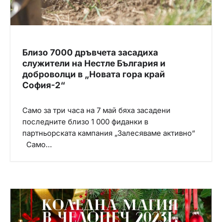
Близо 7000 дръвчета засадиха
служители на Нестле България и
доброволци в „Новата гора край
София-2“
Само за три часа на 7 май бяха засадени
последните близо 1 000 фиданки в
партньорската кампания „Залесяваме активно“
Само…