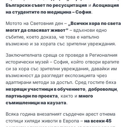
Български съвет по ресусцитация
и
Асоциация
на студентите по медицина – София
.
Мотото на Световния ден –
„Всички хора по света
могат да спасяват живот“
– вдъхнови едно
събитие, което доказа, че това е напълно
възможно и за хората със зрителни увреждания.
Заключителната среща се проведе в Регионалния
исторически музей – София, който отвори вратите
си за хора със зрителни увреждания, давайки им
възможност да разгледат експозицията чрез
адаптирани методи за достъп. Сред гостите бяха
незрящи участници в обучението
,
доброволци
,
партньори по проекта
, както и
много
съмишленици на каузата
.
Всяка година внезапният сърдечен арест отнема
стотици хиляди животи в Европа –
на всеки 45