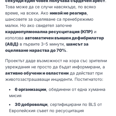
секунди един човек
получава
сърдечен арест
.
Това може да се случи навсякъде, по всяко
време, на всеки. Ако
никой не реагира
,
шансовете за оцеляване са пренебрежимо
малки. Но ако свидетел започне
кардиопулмонална ресусцитация (КПР)
и
използва
автоматичен външен дефибрилатор
(АВД)
в първите 3–5 минути,
шансът за
оцеляване нараства до 70%
.
Проектът даде възможност на хора със зрителни
увреждания не просто да бъдат информирани, а
активно обучени и овластени
да действат при
животозастрашаващи инциденти. Постигнатото:
6 организации
, обединени от една хуманна
мисия
30 доброволци
, сертифицирани по BLS от
Европейския съвет по ресусцитация