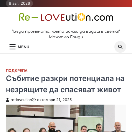
Skip
8 авг. 2026
to
content
“Бъди промяната, която искаш да видиш в света!”
Махатма Ганди
MENU
ПОДКРЕПА
Събитие разкри потенциала на
незрящите да спасяват живот
re-loveution
октомври 21, 2025