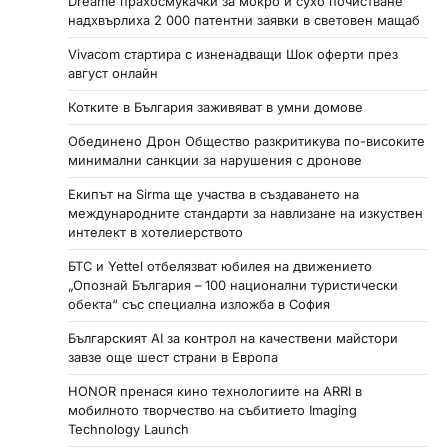
Dreame прахосмукачки за мокро и сухо почистване
надхвърлиха 2 000 патентни заявки в световен мащаб
Vivacom стартира с изненадващи Шок оферти през
август онлайн
Котките в България заживяват в умни домове
Обединено Дрон Общество разкритикува по-високите
минимални санкции за нарушения с дронове
Екипът на Sirma ще участва в създаването на
международните стандарти за навлизане на изкуствен
интелект в хотелиерството
БТС и Yettel отбелязват юбилея на движението
„Опознай България – 100 национални туристически
обекта“ със специална изложба в София
Българският AI за контрол на качествени майстори
завзе още шест страни в Европа
HONOR пренася кино технологиите на ARRI в
мобилното творчество на събитието Imaging
Technology Launch