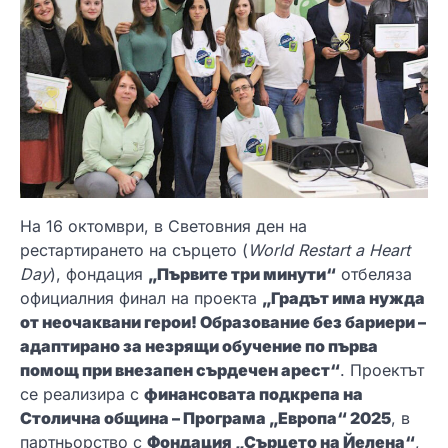
На 16 октомври, в Световния ден на
рестартирането на сърцето (
World Restart a Heart
Day
), фондация
„Първите три минути“
отбеляза
официалния финал на проекта
„Градът има нужда
от неочаквани герои! Образование без бариери –
адаптирано за незрящи обучение по първа
помощ при внезапен сърдечен арест“
. Проектът
се реализира с
финансовата подкрепа на
Столична община – Програма „Европа“ 2025
, в
партньорство с
Фондация „Сърцето на Йелена“
,