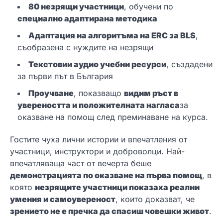
80 незрящи участници
, обучени по
специално адаптирана методика
Адаптация на алгоритъма на ERC за BLS
,
съобразена с нуждите на незрящи
Текстови
и аудио
учебни ресурси
, създадени
за първи път в България
Проучване
, показващо
видим ръст в
увереността и положителната нагласа
за
оказване на помощ след преминаване на курса.
Гостите чуха лични истории и впечатления от
участници, инструктори и доброволци. Най-
впечатляваща част от вечерта беше
демонстрацията по оказване на първа помощ
, в
която
незрящите участници показаха реални
умения и самоувереност
, които доказват, че
зрението не е пречка да спасиш човешки живот
.