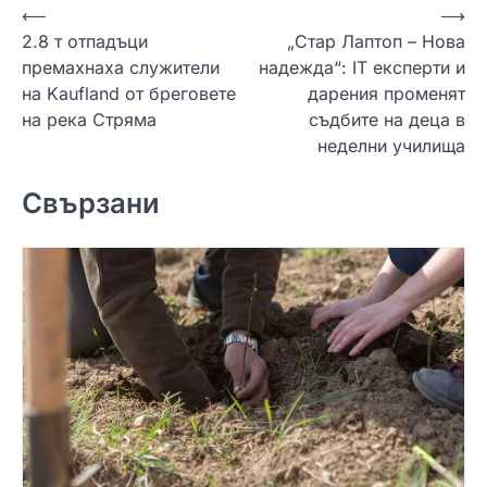
Н
⟵
⟶
2.8 т отпадъци
„Стар Лаптоп – Нова
а
премахнаха служители
надежда“: IT експерти и
в
на Kaufland от бреговете
дарения променят
и
на река Стряма
съдбите на деца в
неделни училища
г
а
Свързани
ц
и
я