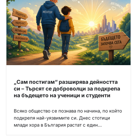
„Сам постигам“ разширява дейността
си – Търсят се доброволци за подкрепа
на бъдещето на ученици и студенти
Всяко общество се познава по начина, по който
подкрепя най-уязвимите си. Днес стотици
млади хора в България растат с един…