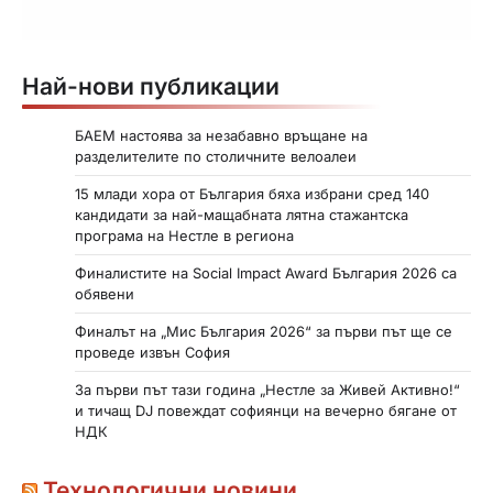
Най-нови публикации
БАЕМ настоява за незабавно връщане на
разделителите по столичните велоалеи
15 млади хора от България бяха избрани сред 140
кандидати за най-мащабната лятна стажантска
програма на Нестле в региона
Финалистите на Social Impact Award България 2026 са
обявени
Финалът на „Мис България 2026“ за първи път ще се
проведе извън София
За първи път тази година „Нестле за Живей Активно!“
и тичащ DJ повеждат софиянци на вечерно бягане от
НДК
Технологични новини