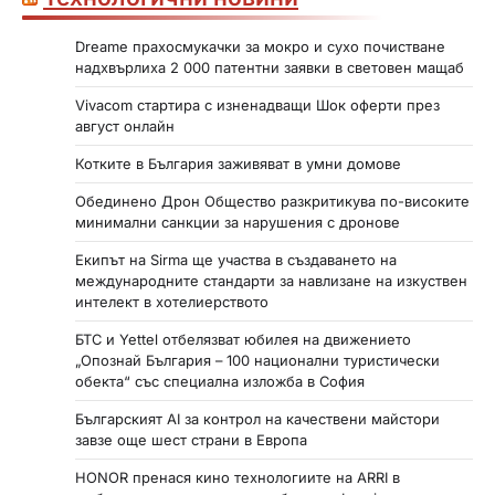
Dreame прахосмукачки за мокро и сухо почистване
надхвърлиха 2 000 патентни заявки в световен мащаб
Vivacom стартира с изненадващи Шок оферти през
август онлайн
Котките в България заживяват в умни домове
Обединено Дрон Общество разкритикува по-високите
минимални санкции за нарушения с дронове
Екипът на Sirma ще участва в създаването на
международните стандарти за навлизане на изкуствен
интелект в хотелиерството
БТС и Yettel отбелязват юбилея на движението
„Опознай България – 100 национални туристически
обекта“ със специална изложба в София
Българският AI за контрол на качествени майстори
завзе още шест страни в Европа
HONOR пренася кино технологиите на ARRI в