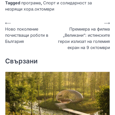
Tagged
програма
,
Спорт и солидарност за
незрящи хора.октомври
Н
⟵
⟶
Ново поколение
Премиера на филма
а
почистващи роботи в
„Великани“: истинските
в
България
герои излизат на големия
и
екран на 9 октомври
г
Свързани
а
ц
и
я