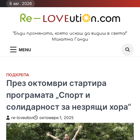
Skip
8 авг. 2026
to
content
“Бъди промяната, която искаш да видиш в света!”
Махатма Ганди
MENU
ПОДКРЕПА
През октомври стартира
програмата „Спорт и
солидарност за незрящи хора“
re-loveution
октомври 1, 2025