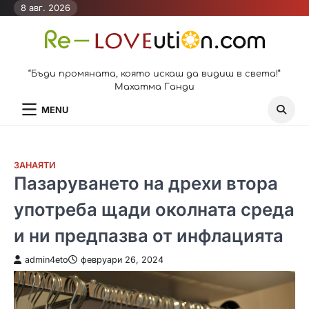
Skip
8 авг. 2026
to
content
“Бъди промяната, която искаш да видиш в света!”
Махатма Ганди
MENU
ЗАНАЯТИ
Пазаруването на дрехи втора
употреба щади околната среда
и ни предпазва от инфлацията
admin4eto
февруари 26, 2024