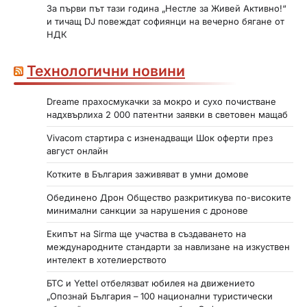
За първи път тази година „Нестле за Живей Активно!“
и тичащ DJ повеждат софиянци на вечерно бягане от
НДК
Технологични новини
Dreame прахосмукачки за мокро и сухо почистване
надхвърлиха 2 000 патентни заявки в световен мащаб
Vivacom стартира с изненадващи Шок оферти през
август онлайн
Котките в България заживяват в умни домове
Обединено Дрон Общество разкритикува по-високите
минимални санкции за нарушения с дронове
Екипът на Sirma ще участва в създаването на
международните стандарти за навлизане на изкуствен
интелект в хотелиерството
БТС и Yettel отбелязват юбилея на движението
„Опознай България – 100 национални туристически