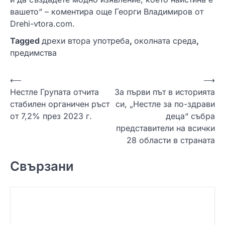
вашето“ – коментира още Георги Владимиров от
Drehi-vtora.com.
Tagged
дрехи втора употреба
,
околната среда
,
предимства
Н
⟵
⟶
Нестле Групата отчита
За първи път в историята
а
стабилен органичен ръст
си, „Нестле за по-здрави
в
от 7,2% през 2023 г.
деца“ събра
и
представители на всички
28 области в страната
г
а
Свързани
ц
и
я