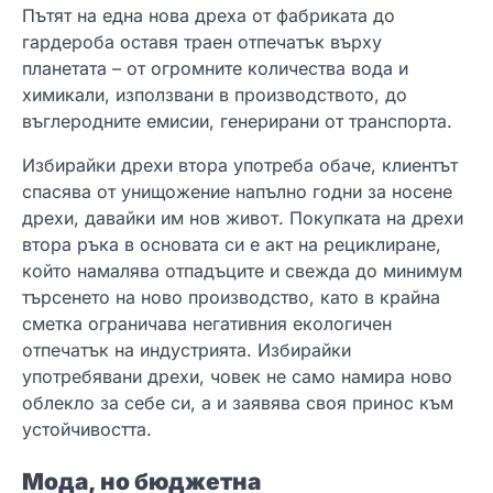
Пътят на една нова дреха от фабриката до
гардероба оставя траен отпечатък върху
планетата – от огромните количества вода и
химикали, използвани в производството, до
въглеродните емисии, генерирани от транспорта.
Избирайки дрехи втора употреба обаче, клиентът
спасява от унищожение напълно годни за носене
дрехи, давайки им нов живот. Покупката на дрехи
втора ръка в основата си е акт на рециклиране,
който намалява отпадъците и свежда до минимум
търсенето на ново производство, като в крайна
сметка ограничава негативния екологичен
отпечатък на индустрията. Избирайки
употребявани дрехи, човек не само намира ново
облекло за себе си, а и заявява своя принос към
устойчивостта.
Мода, но бюджетна