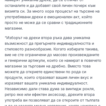
останалите и да добавят свой личен почерк към
визията си. За много хора процесът на търсене на
употребявани дрехи е емоционален акт, който
просто не може да се сравни с традиционните
магазини.
“Изборът на дрехи втора ръка дава уникална
възможност да прегърнете индивидуалността и
стиловото разнообразие. Когато избирате такива,
вие не сте ограничени до масово произвежданите
и генерични артикули, които се намират в повечето
магазини за търговия на дребно. Вместо това
можете да откриете единствени по рода си
продукти, които отразяват вашия личен вкус и
изразяват вашата уникална индивидуалност.
Независимо дали става дума за винтидж рокля,
ретро яке или ефектен аксесоар, дрехите втора
употреба ви позволяват да се откроите от тълпата
и да създадете модно изявление, което наистина е