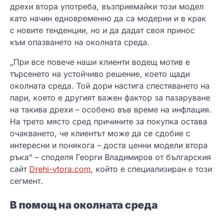
дрехи втора употреба, възприемайки този модел
като начин едновременно да са модерни и в крак
с новите тенденции, но и да дадат своя принос
към опазването на околната среда.
„При все повече наши клиенти водещ мотив е
търсенето на устойчиво решение, което щади
околната среда. Той дори настига спестяването на
пари, което е другият важен фактор за пазаруване
на такива дрехи – особено във време на инфлация.
На трето място сред причините за покупка остава
очакването, че клиентът може да се сдобие с
интересни и понякога – доста ценни модели втора
ръка“ – споделя Георги Владимиров от българския
сайт
Drehi-vtora.com
, който е специализиран е този
сегмент.
В помощ на околната среда