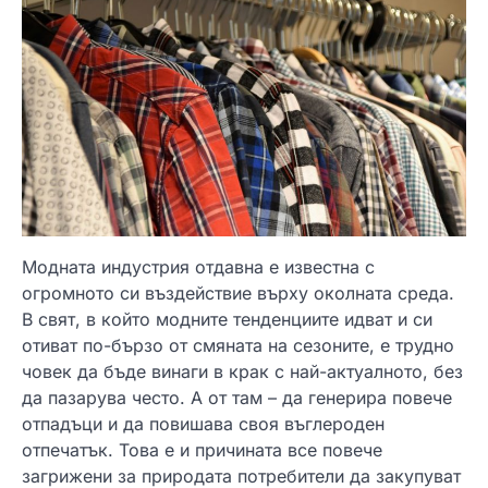
Модната индустрия отдавна е известна с
огромното си въздействие върху околната среда.
В свят, в който модните тенденциите идват и си
отиват по-бързо от смяната на сезоните, е трудно
човек да бъде винаги в крак с най-актуалното, без
да пазарува често. А от там – да генерира повече
отпадъци и да повишава своя въглероден
отпечатък. Това е и причината все повече
загрижени за природата потребители да закупуват