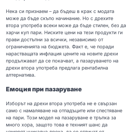
Нека си признаем – да бъдеш в крак с модата
може да бъде скъпо начинание. Но с дрехите
втора употреба всеки може да бъде стилен, без да
харчи куп пари. Ниските цени на тези продукти ги
прави достъпни за всички, независимо от
ограниченията на бюджета. Факт е, че поради
нарастващата инфлация цените на новите дрехи
продължават да се покачват, а пазаруването на
дрехи втора употреба предлага рентабилна
алтернатива.
Емоция при пазаруване
Изборът на дрехи втора употреба не е свързан
само с намаляване на отпадъците или спестяване
на пари. Този модел на пазаруване е тръпка за
много хора, защото това е техният шанс да
намерят уникална дреха, да се отличат от