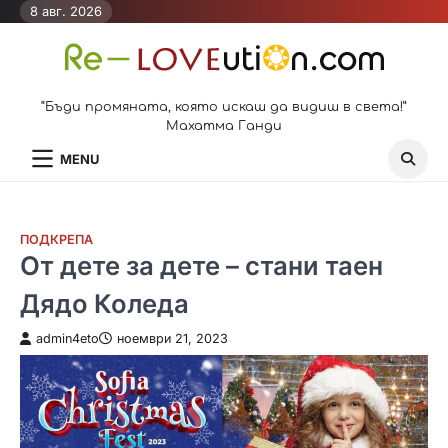
Skip
8 авг. 2026
to
content
“Бъди промяната, която искаш да видиш в света!”
Махатма Ганди
MENU
ПОДКРЕПА
От дете за дете – стани таен
Дядо Коледа
admin4eto
ноември 21, 2023