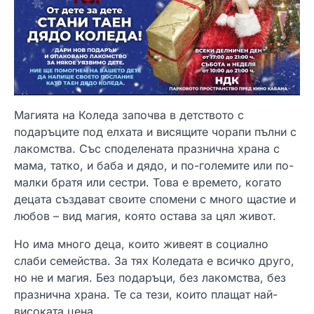
Магията на Коледа започва в детството с
подаръците под елхата и висящите чорапи пълни с
лакомства. Със споделената празнична храна с
мама, татко, и баба и дядо, и по-големите или по-
малки братя или сестри. Това е времето, когато
децата създават своите спомени с много щастие и
любов – вид магия, която остава за цял живот.
Но има много деца, които живеят в социално
слаби семейства. За тях Коледата е всичко друго,
но не и магия. Без подаръци, без лакомства, без
празнична храна. Те са тези, които плащат най-
високата цена.