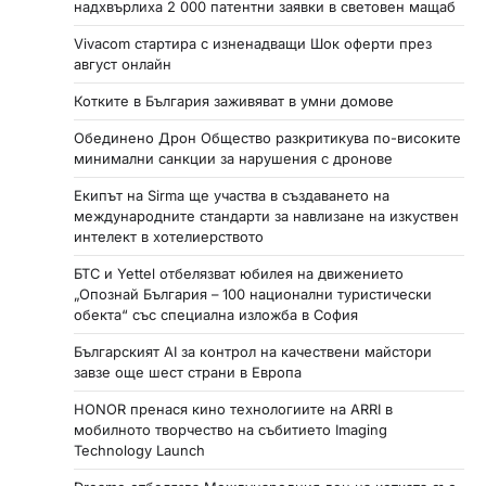
надхвърлиха 2 000 патентни заявки в световен мащаб
Vivacom стартира с изненадващи Шок оферти през
август онлайн
Котките в България заживяват в умни домове
Обединено Дрон Общество разкритикува по-високите
минимални санкции за нарушения с дронове
Екипът на Sirma ще участва в създаването на
международните стандарти за навлизане на изкуствен
интелект в хотелиерството
БТС и Yettel отбелязват юбилея на движението
„Опознай България – 100 национални туристически
обекта“ със специална изложба в София
Българският AI за контрол на качествени майстори
завзе още шест страни в Европа
HONOR пренася кино технологиите на ARRI в
мобилното творчество на събитието Imaging
Technology Launch