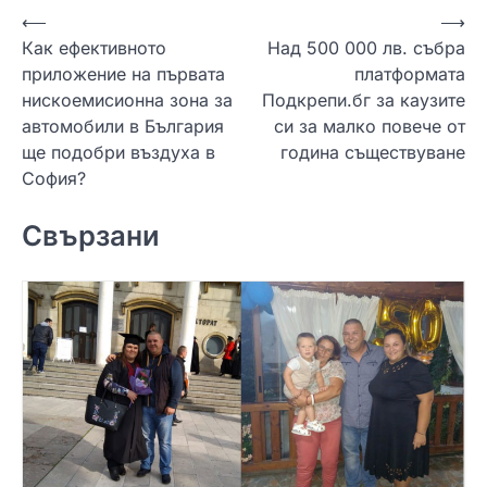
Н
⟵
⟶
Как ефективното
Над 500 000 лв. събра
а
приложение на първата
платформата
в
нискоемисионна зона за
Подкрепи.бг за каузите
и
автомобили в България
си за малко повече от
ще подобри въздуха в
година съществуване
г
София?
а
ц
Свързани
и
я