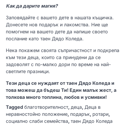
Как да дарите магия?
Заповядайте с вашето дете в нашата къщичка.
Донесете нов подарък и лакомства. Ние ще
помогнем на вашето дете да напише своето
послание като таен Дядо Коледа.
Нека покажем своята съпричастност и подкрепа
към тези деца, които са принудени да се
задоволят с по-малко дори по време на най-
светлите празници.
Тези деца се нуждаят от таен Дядо Коледа и
това можеш да бъдеш Ти! Един малък жест, а
толкова много топлина, любов и усмивки!
Tagged
благотворителност
,
деца
,
Деца в
неравностойно положение
,
подарък
,
ротари
,
социално слаби семейства
,
таен Дядо Коледа