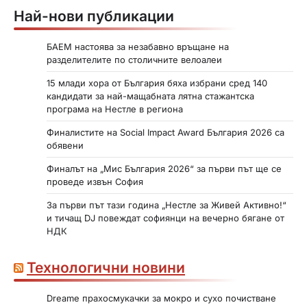
Най-нови публикации
БАЕМ настоява за незабавно връщане на
разделителите по столичните велоалеи
15 млади хора от България бяха избрани сред 140
кандидати за най-мащабната лятна стажантска
програма на Нестле в региона
Финалистите на Social Impact Award България 2026 са
обявени
Финалът на „Мис България 2026“ за първи път ще се
проведе извън София
За първи път тази година „Нестле за Живей Активно!“
и тичащ DJ повеждат софиянци на вечерно бягане от
НДК
Технологични новини
Dreame прахосмукачки за мокро и сухо почистване