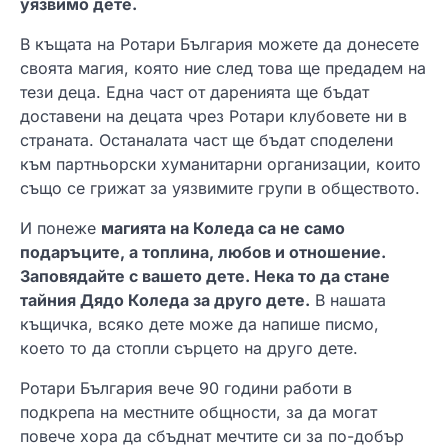
уязвимо дете.
В къщата на Ротари България можете да донесете
своята магия, която ние след това ще предадем на
тези деца. Една част от даренията ще бъдат
доставени на децата чрез Ротари клубовете ни в
страната. Останалата част ще бъдат споделени
към партньорски хуманитарни организации, които
също се грижат за уязвимите групи в обществото.
И понеже
магията на Коледа са не само
подаръците, а топлина, любов и отношение.
Заповядайте с вашето дете. Нека то да стане
тайния Дядо Коледа за друго дете.
В нашата
къщичка, всяко дете може да напише писмо,
което то да стопли сърцето на друго дете.
Ротари България вече 90 години работи в
подкрепа на местните общности, за да могат
повече хора да сбъднат мечтите си за по-добър