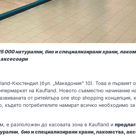
5 000 натурални, био и специализирани храни, лаком
аксесоари
land-Кюстендил (бул. „Македония“ 10). Това е първият о
хипермаркет на Kaufland. Новото съвместно начинание н
азвиваната от ритейлъра one stop shopping концепция, 
о, където потребителите намират всичко необходимо за
 м, е разположен до касовата зона в Kaufland и
предлаг
турални
,
био и специализирани храни, лакомства, ак