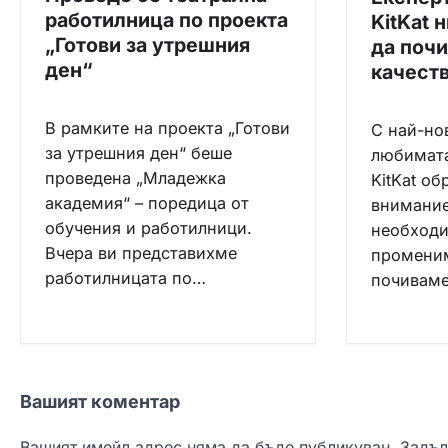
работилница по проекта
KitKat 
„Готови за утрешния
да почи
ден“
качест
В рамките на проекта „Готови
С най-но
за утрешния ден“ беше
любимата
проведена „Младежка
KitKat о
академия“ – поредица от
внимание
обучения и работилници.
необходи
Вчера ви представихме
променим
работилницата по…
почиваме
Вашият коментар
Вашият имейл адрес няма да бъде публикуван.
Задъл