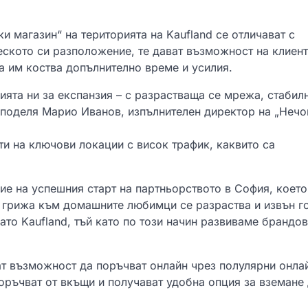
и магазин“ на територията на Kaufland се отличават с
ското си разположение, те дават възможност на клиент
а им коства допълнително време и усилия.
гията ни за експанзия – с разрастваща се мрежа, стабил
споделя Марио Иванов, изпълнителен директор на „Неч
и на ключови локации с висок трафик, каквито са
ие на успешния старт на партньорството в София, което
а грижа към домашните любимци се разраства и извън г
ато Kaufland, тъй като по този начин развиваме брандов
ат възможност да поръчват онлайн чрез полулярни онла
 поръчват от вкъщи и получават удобна опция за вземане