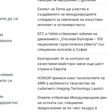
Екипът на Sirma ще участва в
създаването на международните
ите да се
стандарти за навлизане на изкуствен
интелект в хотелиерството
БТС и Yettel отбелязват юбилея на
на
движението „Опознай България – 100
овешки
национални туристически обекта“ със
специална изложба в София
Българският AI за контрол на
качествени майстори завзе още шест
страни в Европа
олемия
HONOR пренася кино технологиите на
ете си
ARRI в мобилното творчество на
събитието Imaging Technology Launch
йн
Dreame отбелязва Международния ден
 директно
на котката със специални
предложения за по-чист въздух в