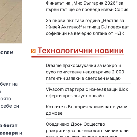
Финалът на „Мис България 2026“ за
първи път ще се проведе извън София
За първи път тази година „Нестле за
Живей Активно!“ и тичащ DJ повеждат
софиянци на вечерно бягане от НДК
Технологични новини
ств и
Dreame прахосмукачки за мокро и
сухо почистване надхвърлиха 2 000
патентни заявки в световен мащаб
бект на
Vivacom стартира с изненадващи Шок
а
оферти през август онлайн
която
 себе си
Котките в България заживяват в умни
домове
Обединено Дрон Общество
а богат
разкритикува по-високите минимални
сесоари
и
санкции за нарушения с дронове