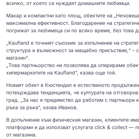
всичко, от което се нуждаят домашните любимци.
Макар и компактни като площ, обектите на „Нечовешк
максимална ефективност. Благодарение на стратегиче
погрижат за любимеца си по всяко време, без това д
„Kaufland е точният съюзник за изпълнение на страте
структура и възможност за мащабно присъствие,“ – 
магазин“.
„Това партньорство ни позволява да оперираме обект
хипермаркетите на Kaufland“, казва още той.
Новият обект в Кюстендил е естественото продължен
потвърждава тенденцията, че културата на отговорн
град. „За нас е предимство да работим с партньори к
ръка за ръка“, казва Иванов.
В допълнение към физическия магазин, клиентите им
платформи и да използват услугата click & collect —
от магазина.