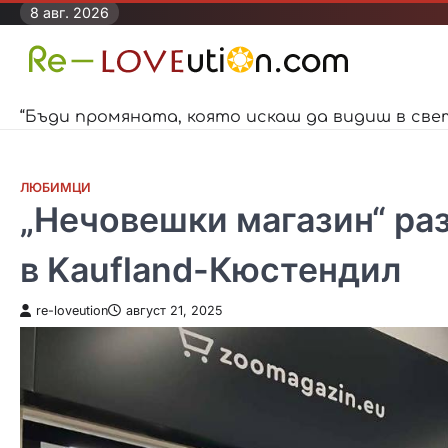
Skip
8 авг. 2026
to
content
“Бъди промяната, която искаш да видиш в све
ЛЮБИМЦИ
„Нечовешки магазин“ ра
в Kaufland-Кюстендил
re-loveution
август 21, 2025