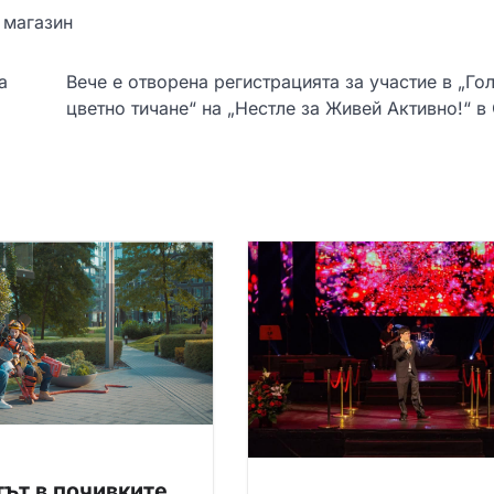
 магазин
а
Вече е отворена регистрацията за участие в „Го
цветно тичане“ на „Нестле за Живей Активно!“ в
ът в почивките