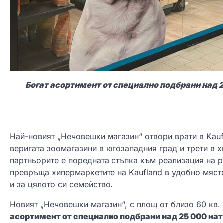
Богат асортимент от специално подбрани над 2
Най-новият „Нечовешки магазин“ отвори врати в Kauf
веригата зоомагазини в югозападния град и трети в 
партньорите е поредната стъпка към реализация на р
превръща хипермаркетите на Kaufland в удобно мяст
и за цялото си семейство.
Новият „Нечовешки магазин“, с площ от близо 60 кв.
асортимент от специално подбрани над 25 000 на