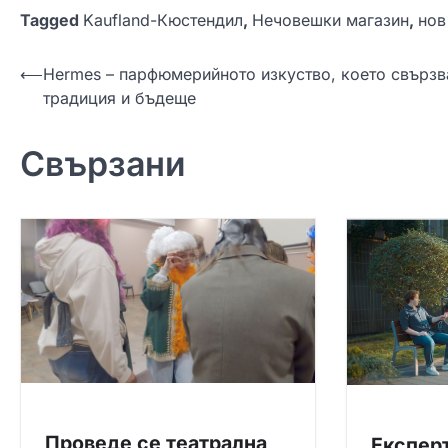
Tagged
Kaufland-Кюстендил
,
Нечовешки магазин
,
нов
Н
⟵
Hermes – парфюмерийното изкуство, което свързв
традиция и бъдеще
а
в
Свързани
и
г
а
ц
и
я
Проведе се театрална
Експерт