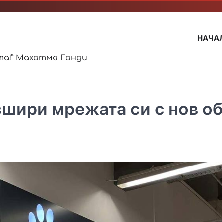
НАЧА
та!” Махатма Ганди
зшири мрежата си с нов о