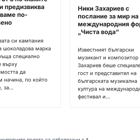
ни предизвиква
Ники Захариев с
ваме по-
послание за мир на
вено
международния фо
„Чиста вода“
вата си кампания
 шоколадова марка
Известният български
бръща специално
музикант и композитор
 върху
Захариев беше специал
мостта да
гост и представител на
 начина, по който
българската музикална
, за…
култура на международ
фестивал и…
жителните полета са отбелязани с
*