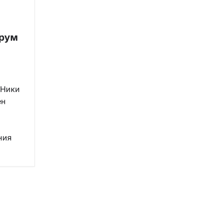
рум
 Ники
ен
ния