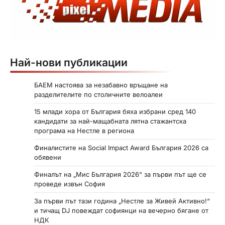
Най-нови публикации
БАЕМ настоява за незабавно връщане на
разделителите по столичните велоалеи
15 млади хора от България бяха избрани сред 140
кандидати за най-мащабната лятна стажантска
програма на Нестле в региона
Финалистите на Social Impact Award България 2026 са
обявени
Финалът на „Мис България 2026“ за първи път ще се
проведе извън София
За първи път тази година „Нестле за Живей Активно!“
и тичащ DJ повеждат софиянци на вечерно бягане от
НДК