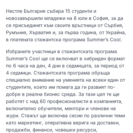
Нестле България събира 15 студенти и
новозавършили младежи на 8 юли в София, за да
се присъединят към своите връстници от Сърбия,
Румъния, Хърватия и, за първа година, от Украйна,
в платената стажантска програма Summer’s Cool.
Избраните участници в стажантската програма
Summer’s Cool ще се включват в хибриден формат
по 6 часа на ден, 4 дни в седмицата, за период от
4 седмици. Стажантската програма обръща
специално внимание на уменията на всеки един от
студентите, което им помага да ги развият по-
добре в реална бизнес среда. За тази цел те ще
работят с над 60 професионалисти в компанията,
включително обучители, ментори и членове на
жури. Стажът ще включва сесии по различни теми
като маркетинг, оперативна верига на доставки,
продажби, финанси, човешки ресурси,