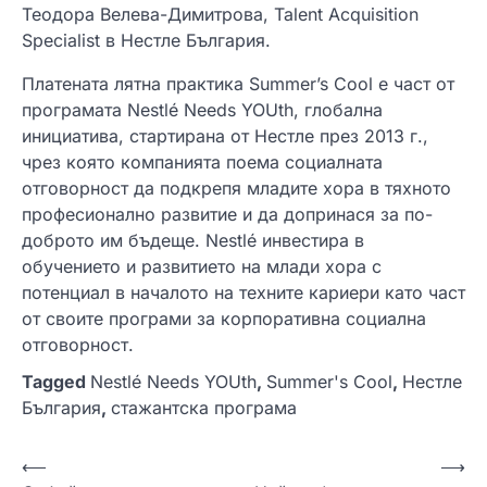
Теодора Велева-Димитрова, Talent Acquisition
Specialist в Нестле България.
Платената лятна практика Summer’s Cool е част от
програмата Nestlé Needs YOUth, глобална
инициатива, стартирана от Нестле през 2013 г.,
чрез която компанията поема социалната
отговорност да подкрепя младите хора в тяхното
професионално развитие и да допринася за по-
доброто им бъдеще. Nestlé инвестира в
обучението и развитието на млади хора с
потенциал в началото на техните кариери като част
от своите програми за корпоративна социална
отговорност.
Tagged
Nestlé Needs YOUth
,
Summer's Cool
,
Нестле
България
,
стажантска програма
Н
⟵
⟶