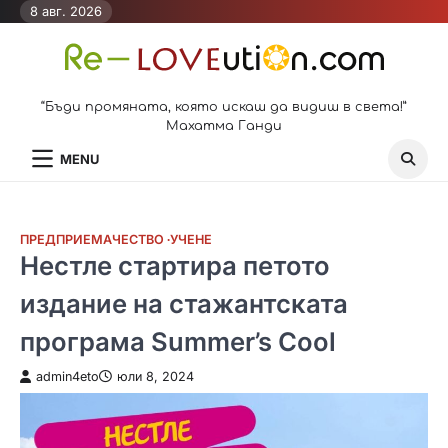
Skip
8 авг. 2026
to
content
“Бъди промяната, която искаш да видиш в света!”
Махатма Ганди
MENU
ПРЕДПРИЕМАЧЕСТВО
УЧЕНЕ
Нестле стартира петото
издание на стажантската
програма Summer’s Cool
admin4eto
юли 8, 2024