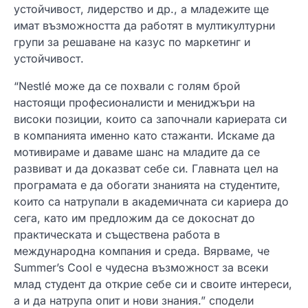
устойчивост, лидерство и др., а младежите ще
имат възможността да работят в мултикултурни
групи за решаване на казус по маркетинг и
устойчивост.
“Nestlé може да се похвали с голям брой
настоящи професионалисти и мениджъри на
високи позиции, които са започнали кариерата си
в компанията именно като стажанти. Искаме да
мотивираме и даваме шанс на младите да се
развиват и да доказват себе си. Главната цел на
програмата е да обогати знанията на студентите,
които са натрупали в академичната си кариера до
сега, като им предложим да се докоснат до
практическата и съществена работа в
международна компания и среда. Вярваме, че
Summer’s Cool е чудесна възможност за всеки
млад студент да открие себе си и своите интереси,
а и да натрупа опит и нови знания.” сподели