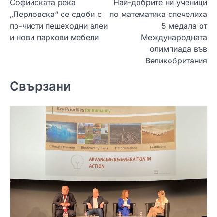
Софийската река
Най-добрите ни ученици
а
„Перловска“ се сдоби с
по математика спечелиха
в
по-чисти пешеходни алеи
5 медала от
и
и нови паркови мебели
Международната
олимпиада във
г
Великобритания
а
ц
Свързани
и
я