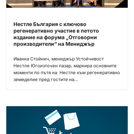
Нестле България с ключово
регенеративно участие в петото
издание на форумa „Отговорни
производители“ на Мениджър
Иванка Стойнич, мениджър Устойчивост
Нестле Югоизточен пазар, маркира основните
моменти по пътя на Нестле към регенеративно
земеделие пред гостите на…