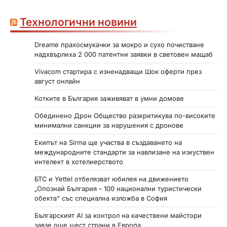
Технологични новини
Dreame прахосмукачки за мокро и сухо почистване
надхвърлиха 2 000 патентни заявки в световен мащаб
Vivacom стартира с изненадващи Шок оферти през
август онлайн
Котките в България заживяват в умни домове
Обединено Дрон Общество разкритикува по-високите
минимални санкции за нарушения с дронове
Екипът на Sirma ще участва в създаването на
международните стандарти за навлизане на изкуствен
интелект в хотелиерството
БТС и Yettel отбелязват юбилея на движението
„Опознай България – 100 национални туристически
обекта“ със специална изложба в София
Българският AI за контрол на качествени майстори
завзе още шест страни в Европа