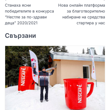
Станаха ясни
Нова онлайн платформа
а
победителите в конкурса
за благотворително
в
“Нестле за по-здрави
набиране на средства
и
деца” 2020/2021
стартира у нас
г
Свързани
а
ц
и
я