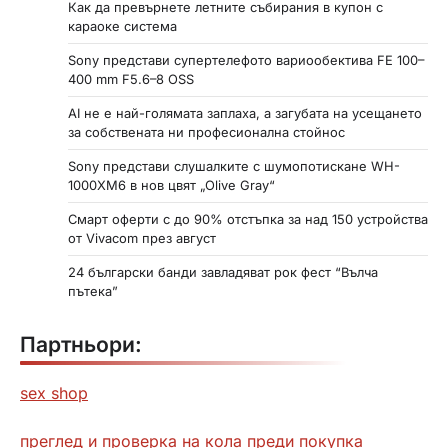
Как да превърнете летните събирания в купон с
караоке система
Sony представи супертелефото вариообектива FE 100–
400 mm F5.6–8 OSS
AI не е най-голямата заплаха, а загубата на усещането
за собствената ни професионална стойнос
Sony представи слушалките с шумопотискане WH-
1000XM6 в нов цвят „Olive Gray“
Смарт оферти с до 90% отстъпка за над 150 устройства
от Vivacom през август
24 български банди завладяват рок фест “Вълча
пътека”
Партньори:
sex shop
преглед и проверка на кола преди покупка