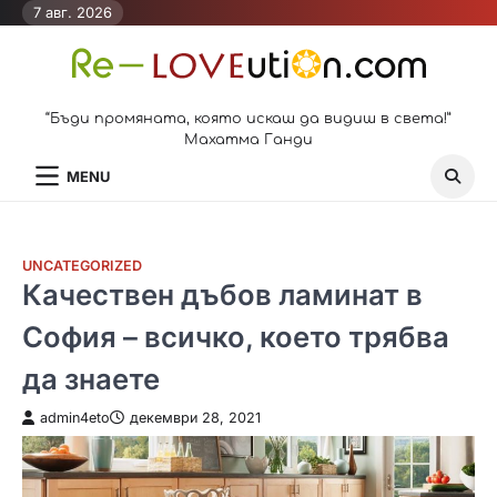
Skip
7 авг. 2026
to
content
“Бъди промяната, която искаш да видиш в света!”
Махатма Ганди
MENU
UNCATEGORIZED
Качествен дъбов ламинат в
София – всичко, което трябва
да знаете
admin4eto
декември 28, 2021