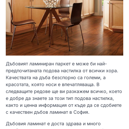
Дъбовият ламиниран паркет е може би най-
предпочитаната подова настилка от всички хора.
Качествата на дъба безспорно са големи, а
красотата, която носи е впечатляваща. В
следващите редове ще ви разкажем всичко, което
е добре да знаете за този тип подова настилка,
както и ценна информация от къде да се сдобиете
с качествен дъбов ламинат в София.
Дъбовия ламинат е доста здрава и много