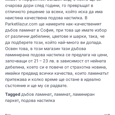
очарова дори след години, го превръщат в
отличното решение за всеки, който иска да има
наистина качествена подова настилка. В
Parketilazur.com ще намерите нак-качественият
дъбов ламинат в София, при това ще имате избор
от различни дебелини, цветове и шарки, така, че
да подберете този, който най-много ви допада.
Освен това, в този магазин тази дъбова
ламинирана подова настилка се предлага на цени,
започващи от 21 – 23 лв. в зависимост от нейната
дебелина, което си е повече от страхотна новина,
имайки предвид всички качества, които ламинатът
притежава и колко време ще остане в идеално
състояние и ще му се радвате.
Tagged
дъбов ламинат
,
ламинат
,
ламиниран
паркет
,
подова настилка
Н
⟵
⟶