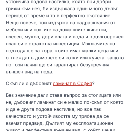
устойчива подова настилка, която при добри
грижи към нея, би издържала един много дълъг
период от време и то в перфектно състояние.
Нещо повече, той издържа на надрасквания от
мебели или ноктите на домашните животни,
плесен, мухъл, дори влага и вода и в дългосрочен
план си е страхотна инвестиция. Изключително
подходящ е за хора, които имат малки деца или
отглеждат в домовете си котки или кучета, защото
по този начин ще си гарантират безупречния
външен вид на пода.
Скъп ли е дъбовият
ламинат в София
?
Без значение дали става въпрос за столицата или
не, дъбовият ламинат си е малко по-скъп от която
и да е друга подова настилка, но все пак
качеството и устойчивостта му трябва да се
вземат предвид. Дългият му експлоатационен
живот и перфектния външен вид, с който ще ви