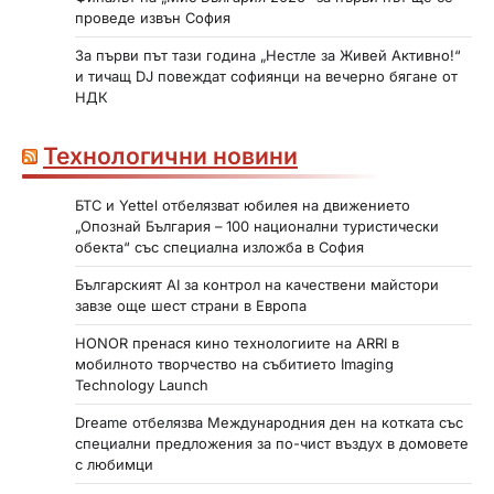
проведе извън София
За първи път тази година „Нестле за Живей Активно!“
и тичащ DJ повеждат софиянци на вечерно бягане от
НДК
Технологични новини
БТС и Yettel отбелязват юбилея на движението
„Опознай България – 100 национални туристически
обекта“ със специална изложба в София
Българският AI за контрол на качествени майстори
завзе още шест страни в Европа
HONOR пренася кино технологиите на ARRI в
мобилното творчество на събитието Imaging
Technology Launch
Dreame отбелязва Международния ден на котката със
специални предложения за по-чист въздух в домовете
с любимци