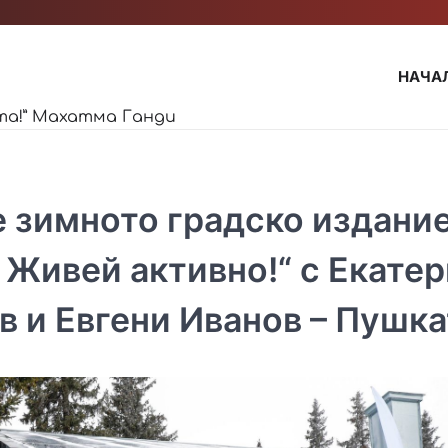
НАЧА
та!” Махатма Ганди
 зимното градско издание
 Живей активно!“ с Екате
 и Евгени Иванов – Пушка