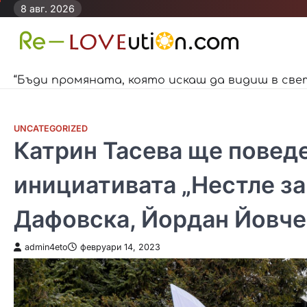
Skip
8 авг. 2026
to
content
“Бъди промяната, която искаш да видиш в све
UNCATEGORIZED
Катрин Тасева ще поведе
инициативата „Нестле за
Дафовска, Йордан Йовчев
admin4eto
февруари 14, 2023