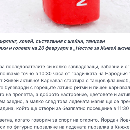
ърлинг, хокей, състезания с шейни, танцови
лки и големи на 26 февруари в „Нестле за Живей акти
 за последователите си колко завладяващи, забавни и с
почваме точно в 10:30 часа от градинката на Народния 
ят Живей активно! Карнавал стартира с танцов флашмоб
е булеварди с горещите латино ритми и пищен карнавал
о на пролетта, а доброто настроение, цветовете и акти
ем заедно, а малко след това ледената магия ще се пре
адина, който ще отвори за безплатно посещение в 11:30 
ветна, когато говорим за спорт на открито. Йордан Йов
си по фигурно пързаляне на ледената пързалка в Княже