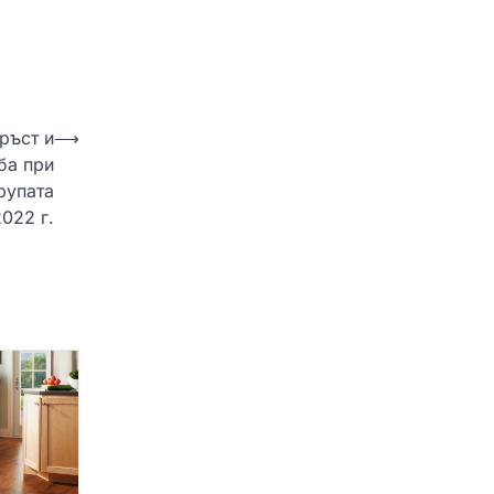
ръст и
⟶
ба при
рупата
2022 г.