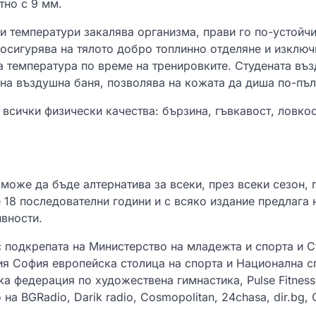
тно с 9 мм.
ки температури закалява организма, прави го по-устойч
осигурява на тялото добро топлинно отделяне и изключ
а температура по време на тренировките. Студената въ
 на въздушна баня, позволява на кожата да диша по-пъ
 всички физически качества: бързина, гъвкавост, ловкос
 може да бъде алтернатива за всеки, през всеки сезон, 
 18 последователни години и с всяко издание предлага 
вности.
с подкрепата на Министерство на младежта и спорта и 
ия София европейска столица на спорта и Национална с
а федерация по художествена гимнастика, Pulse Fitness
на BGRadio, Darik radio, Cosmopolitan, 24chasa, dir.bg, 
.