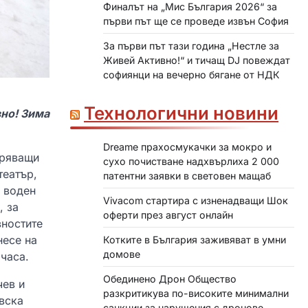
Финалът на „Мис България 2026“ за
първи път ще се проведе извън София
За първи път тази година „Нестле за
Живей Активно!“ и тичащ DJ повеждат
софиянци на вечерно бягане от НДК
Технологични новини
вно! Зима
Dreame прахосмукачки за мокро и
гряващи
сухо почистване надхвърлиха 2 000
театър,
патентни заявки в световен мащаб
, воден
Vivacom стартира с изненадващи Шок
, за
оферти през август онлайн
вностите
несе на
Котките в България заживяват в умни
домове
часа.
Обединено Дрон Общество
чев и
разкритикува по-високите минимални
вска
санкции за нарушения с дронове