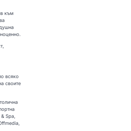
ив към
ва
здушна
лноценно.
т,
по всяко
на своите
Столична
портна
 & Spa,
Offmedia,