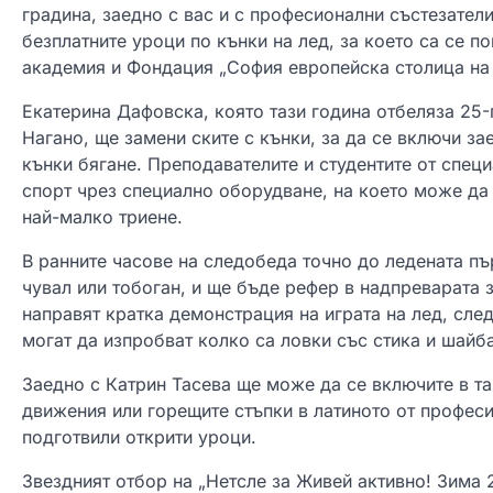
градина, заедно с вас и с професионални състезатели
безплатните уроци по кънки на лед, за което са се 
академия и Фондация „София европейска столица на 
Екатерина Дафовска, която тази година отбеляза 25-
Нагано, ще замени ските с кънки, за да се включи за
кънки бягане. Преподавателите и студентите от спец
спорт чрез специално оборудване, на което може да
най-малко триене.
В ранните часове на следобеда точно до ледената п
чувал или тобоган, и ще бъде рефер в надпреварата 
направят кратка демонстрация на играта на лед, сле
могат да изпробват колко са ловки със стика и шайба
Заедно с Катрин Тасева ще може да се включите в та
движения или горещите стъпки в латиното от професи
подготвили открити уроци.
Звездният отбор на „Нетсле за Живей активно! Зима 