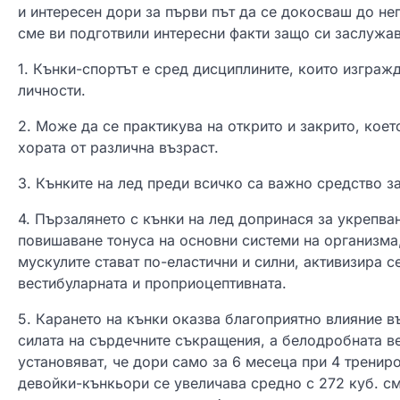
и интересен дори за първи път да се докосваш до нег
сме ви подготвили интересни факти защо си заслужав
1. Кънки-спортът е сред дисциплините, които изграж
личности.
2. Може да се практикува на открито и закрито, кое
хората от различна възраст.
3. Кънките на лед преди всичко са важно средство з
4. Пързалянето с кънки на лед допринася за укрепва
повишаване тонуса на основни системи на организма
мускулите стават по-еластични и силни, активизира с
вестибуларната и проприоцептивната.
5. Карането на кънки оказва благоприятно влияние в
силата на сърдечните съкращения, а белодробната в
установяват, че дори само за 6 месеца при 4 тренир
девойки-кънкьори се увеличава средно с 272 куб. см