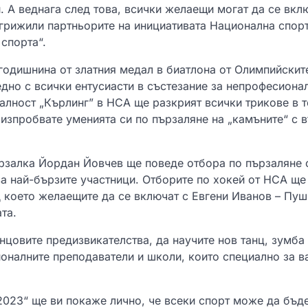
. А веднага след това, всички желаещи могат да се вкл
погрижили партньорите на инициативата Национална спор
спорта“.
годишнина от златния медал в биатлона от Олимпийските
едно с всички ентусиасти в състезание за непрофесиона
иалност „Кърлинг” в НСА ще разкрият всички трикове в т
 изпробвате уменията си по пързаляне на „камъните“ с
ързалка Йордан Йовчев ще поведе отбора по пързаляне 
за най-бързите участници. Отборите по хокей от НСА ще
д което желаещите да се включат с Евгени Иванов – Пу
та.
нцовите предизвикателства, да научите нов танц, зумба
оналните преподаватели и школи, които специално за в
2023“ ще ви покаже лично, че всеки спорт може да бъд