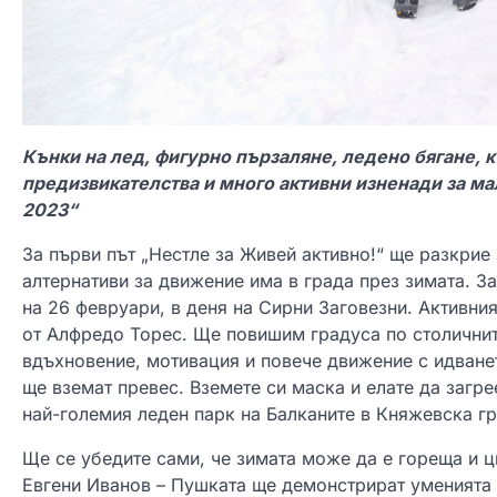
Кънки на лед, фигурно пързаляне, ледено бягане, к
предизвикателства и много активни изненади за ма
2023“
За първи път „Нестле за Живей активно!“ ще разкрие
алтернативи за движение има в града през зимата. За
на 26 февруари, в деня на Сирни Заговезни. Активни
от Алфредо Торес. Ще повишим градуса по столичнит
вдъхновение, мотивация и повече движение с идванет
ще вземат превес. Вземете си маска и елате да загре
най-големия леден парк на Балканите в Княжевска гр
Ще се убедите сами, че зимата може да е гореща и ц
Евгени Иванов – Пушката ще демонстрират уменията 