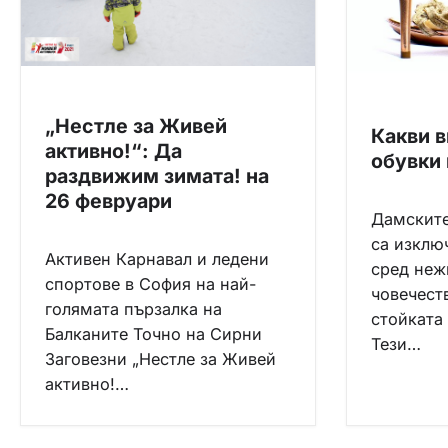
„Нестле за Живей
Какви 
активно!“: Да
обувки 
раздвижим зимата! на
26 февруари
Дамските
са изклю
Активен Карнавал и ледени
сред неж
спортове в София на най-
човечест
голямата пързалка на
стойката
Балканите Точно на Сирни
Тези…
Заговезни „Нестле за Живей
активно!…