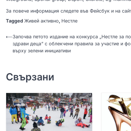
За повече информация следете във Фейсбук и на сайт
Tagged
Живей активно
,
Нестле
Н
⟵
Започва петото издание на конкурса „Нестле за по
здрави деца“ с облекчени правила за участие и ф
а
върху зелени инициативи
в
и
г
Свързани
а
ц
и
я