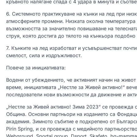
кръвното налягане спада с 4 удара в минута и съотве
6. Системното практикуване на кънки на лед при низ
атмосферните промени. Низката околна температура 
възможността за значително повишаване на телеснат
струя, която достига до тялото на кънкьора подобно
7. Кънките на лед изработват и усъвършенстват почти
смелост, сила и издръжливост.
Повече за инициативата:
Водени от убеждението, че активният начин на живот
време, инициативата „Нестле за Живей активно!“ вече
последователи нови възможности да движение и акти
„Нестле за Живей активно! Зима 2023“ се провежда 
Община. Основни партньори на изданието са Фондац
академия. Зимното събитие е подкрепено от Българск
Pirin Spring, и се провежда с медийното партньорство 
Webground, Sportal group, Dsport, Skafeto, bg-mamma​