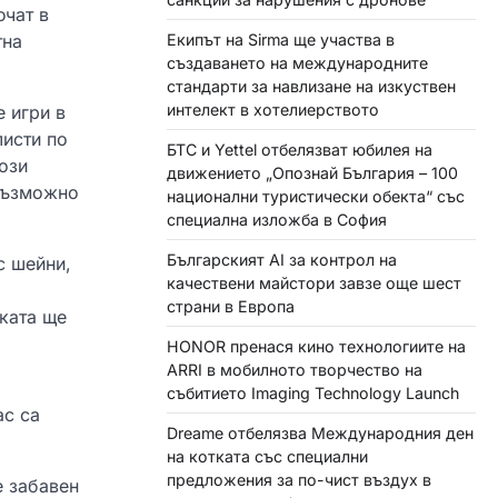
ючат в
Екипът на Sirma ще участва в
тна
създаването на международните
стандарти за навлизане на изкуствен
интелект в хотелиерството
 игри в
листи по
БТС и Yettel отбелязват юбилея на
ози
движението „Опознай България – 100
 възможно
национални туристически обекта“ със
специална изложба в София
Българският AI за контрол на
с шейни,
качествени майстори завзе още шест
страни в Европа
шката ще
HONOR пренася кино технологиите на
ARRI в мобилното творчество на
събитието Imaging Technology Launch
ас са
Dreame отбелязва Международния ден
на котката със специални
предложения за по-чист въздух в
е забавен