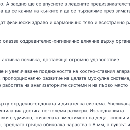
о. А заедно ще се впуснете в ледените предизвикателст
а да се качим на кънките и да се пързаляме през зимат
дат физически здраво и хармонично тяло и всестранно р
то оказва оздравително-хигиенично влияние върху орган
а активна почивка, доставящо огромно удоволствие.
не и увеличаване подвижността на костно-ставния апара
, пропорционално развитие на цялата мускулна система
е работата на анализаторните системи и на първо място 
ърху сърдечно-съдовата и дихателна система. Увеличав
ентилация достига по-големи размери. Изследванията
овки седмично, жизнената вместимост на деца, юноши и
, средната гръдна обиколка нараства с 8 мм, а пулсът и