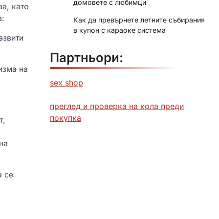
домовете с любимци
ва, като
а:
Как да превърнете летните събирания
в купон с караоке система
азвити
Партньори:
изма на
sex shop
преглед и проверка на кола преди
покупка
т,
,
на
а се