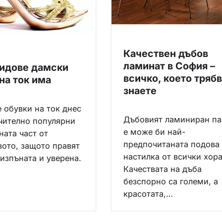
Качествен дъбов
ламинат в София –
видове дамски
всичко, което трябв
на ток има
знаете
 обувки на ток днес
Дъбовият ламиниран па
чително популярни
е може би най-
ната част от
предпочитаната подова
вото, защото правят
настилка от всички хора
 изпъната и уверена.
Качествата на дъба
безспорно са големи, а
красотата,…