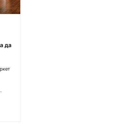
а да
ркет
.