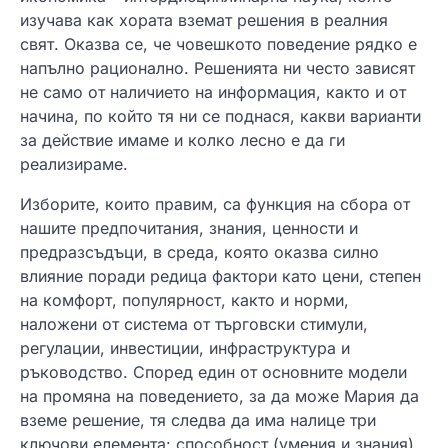
изучава как хората вземат решения в реалния
свят. Оказва се, че човешкото поведение рядко е
напълно рационално. Решенията ни често зависят
не само от наличието на информация, както и от
начина, по който тя ни се поднася, какви варианти
за действие имаме и колко лесно е да ги
реализираме.
Изборите, които правим, са функция на сбора от
нашите предпочитания, знания, ценности и
предразсъдъци, в среда, която оказва силно
влияние поради редица фактори като цени, степен
на комфорт, популярност, както и норми,
наложени от система от търговски стимули,
регулации, инвестиции, инфраструктура и
ръководство. Според един от основните модели
на промяна на поведението, за да може Мария да
вземе решение, тя следва да има налице три
ключови елемента: способност (умения и знания),