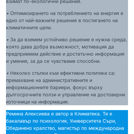
взимат по-екологични решения.
•
Оптимизирането на потреблението на енергия е
едно от най-важните решения в постигането на
климатичните цели.
•
За да вземем устойчиво решение е нужна среда,
която дава добра възможност, мотивация да
предприемем действие и достатъчно информация
и умения, за да се чувстваме способни.
•
Няколко стъпки към ефективни политики са:
премахване на административните и
информационните бариери, фокус върху
дългосрочните ползи и управление на достоверни
източници на информация.
Ремина Алексиева е автор в Климатека. Тя е
бакалавър по психология, Университета Съри,
Обединено кралство, магистър по международна