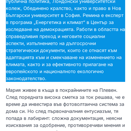
публична политика, Лондонски университетски
колеж, Обединено кралство, както и право в Нов
Български университет в София. Ремина е експерт
в програма „Енергетика и климат“ в Център за
изследване на демокрацията. Работи в областта на
справедливия преход и неговите социални
аспекти, изпълнението на дългосрочни
стратегически документи, които се отнасят към
адаптацията към и смекчаване на изменението на
климата, както и за ефективното прилагане на
европейското и националното екологично
законодателство.
Мария живее в къща в покрайнините на Плевен.
След поредната висока сметка за ток решава, че е
време да инвестира във фотоволтаична система за
дома си. Но след първоначалния ентусиазъм, тя
попада в лабиринт: сложна документация, неясни
изисквания за одобрение, противоречиви мнения и