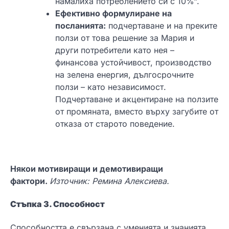
намалиха потреблението си с 10%“.
Ефективно формулиране на
посланията:
подчертаване и на преките
ползи от това решение за Мария и
други потребители като нея –
финансова устойчивост, производство
на зелена енергия, дългосрочните
ползи – като независимост.
Подчертаване и акцентиране на ползите
от промяната, вместо върху загубите от
отказа от старото поведение.
Някои мотивиращи и демотивиращи
фактори.
Източник: Ремина Алексиева.
Стъпка 3. Способност
Способността е свързана с уменията и знанията,