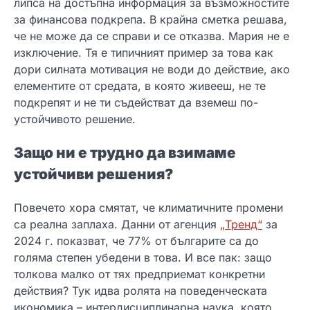
липса на достъпна информация за възможностите
за финансова подкрепа. В крайна сметка решава,
че не може да се справи и се отказва. Мария не е
изключение. Тя е типичният пример за това как
дори силната мотивация не води до действие, ако
елементите от средата, в която живееш, не те
подкрепят и не ти съдействат да вземеш по-
устойчивото решение.
Защо ни е трудно да взимаме
устойчиви решения?
Повечето хора смятат, че климатичните промени
са реална заплаха. Данни от агенция
„Тренд“
за
2024 г. показват, че 77% от българите са до
голяма степен убедени в това. И все пак: защо
толкова малко от тях предприемат конкретни
действия? Тук идва ролята на поведенческата
икономика – интердисциплинарна наука, която