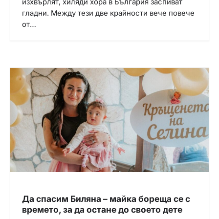
изхвърлят, хиляди хора в България заспиват
гладни. Между тези две крайности вече повече
от…
Да спасим Биляна – майка бореща се с
времето, за да остане до своето дете