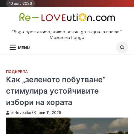
Skip
10 авг. 2026
to
content
“Бъди промяната, която искаш да видиш в света!”
Махатма Ганди
MENU
ПОДКРЕПА
Как „зеленото побутване“
стимулира устойчивите
избори на хората
re-loveution
юни 11, 2025