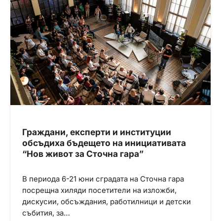
я
Граждани, експерти и институции
обсъдиха бъдещето на инициативата
“Нов живот за Сточна гара”
В периода 6-21 юни сградата на Сточна гара
посрещна хиляди посетители на изложби,
дискусии, обсъждания, работилници и детски
събития, за…