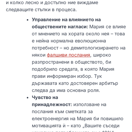
и колко лесно и достъпно ние виждаме
следващите стъпки в процеса.
Управление на влиянието на
обществените нагласи:
Мария се влияе
от мнението на хората около нея – това
е нейна нормална еволюционна
потребност – но демитологизирането на
някои
фалшиви послания
, широко
разпространени в обществото, би
подобрило средата, в която Мария
прави информиран избор. Тук
държавата като достоверен арбитър
следва да има основна роля.
Чувство на
принадлежност:
използване на
послания към сметката за
електроенергия на Мария би повишило
мотивацията ѝ – като „Вашите съседи