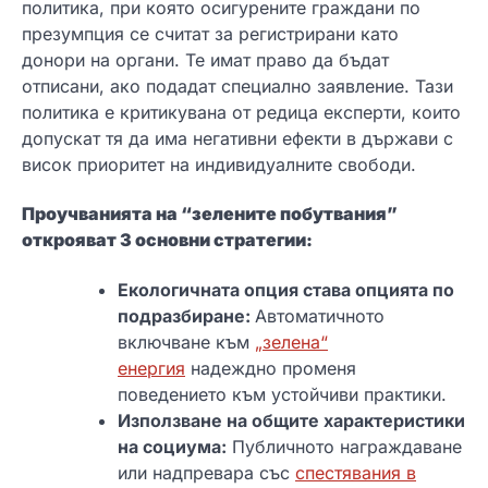
политика, при която осигурените граждани по
презумпция се считат за регистрирани като
донори на органи. Те имат право да бъдат
отписани, ако подадат специално заявление. Тази
политика е критикувана от редица експерти, които
допускат тя да има негативни ефекти в държави с
висок приоритет на индивидуалните свободи.
Проучванията на “зелените побутвания”
открояват 3 основни стратегии:
Екологичната опция става опцията по
подразбиране:
Автоматичното
включване към
„зелена“
енергия
надеждно променя
поведението към устойчиви практики.
Използване на общите характеристики
на социума:
Публичното награждаване
или надпревара със
спестявания в