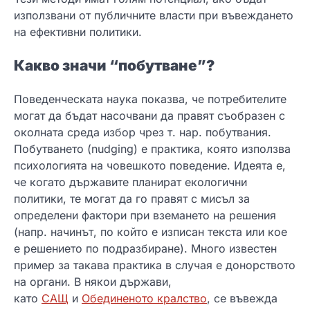
използвани от публичните власти при въвеждането
на ефективни политики.
Какво значи “побутване”?
Поведенческата наука показва, че потребителите
могат да бъдат насочвани да правят съобразен с
околната среда избор чрез т. нар. побутвания.
Побутването (nudging) е практика, която използва
психологията на човешкото поведение. Идеята е,
че когато държавите планират екологични
политики, те могат да го правят с мисъл за
определени фактори при вземането на решения
(напр. начинът, по който е изписан текста или кое
е решението по подразбиране). Много известен
пример за такава практика в случая е донорството
на органи. В някои държави,
като
САЩ
и
Обединеното кралство
, се въвежда