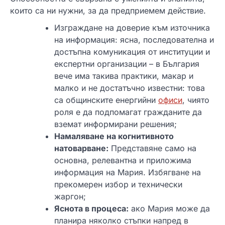
които са ни нужни, за да предприемем действие.
Изграждане на доверие към източника
на информация: ясна, последователна и
достъпна комуникация от институции и
експертни организации – в България
вече има такива практики, макар и
малко и не достатъчно известни: това
са общинските енергийни
офиси
, чиято
роля е да подпомагат гражданите да
вземат информирани решения;
Намаляване на когнитивното
натоварване:
Представяне само на
основна, релевантна и приложима
информация на Мария. Избягване на
прекомерен избор и технически
жаргон;
Яснота в процеса:
ако Мария може да
планира няколко стъпки напред в