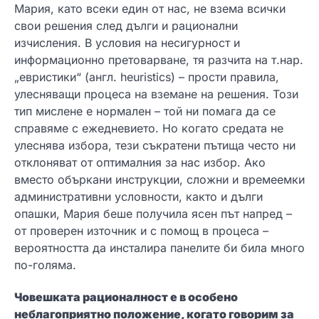
Мария, като всеки един от нас, не взема всички
свои решения след дълги и рационални
изчисления. В условия на несигурност и
информационно претоварване, тя разчита на т.нар.
„евристики“ (англ. heuristics) – прости правила,
улесняващи процеса на вземане на решения. Този
тип мислене е нормален – той ни помага да се
справяме с ежедневието. Но когато средата не
улеснява избора, тези съкратени пътища често ни
отклоняват от оптималния за нас избор. Ако
вместо объркани инструкции, сложни и времеемки
административни условности, както и дълги
опашки, Мария беше получила ясен път напред –
от проверен източник и с помощ в процеса –
вероятността да инсталира панелите би била много
по-голяма.
Човешката рационалност е в особено
неблагоприятно положение, когато говорим за