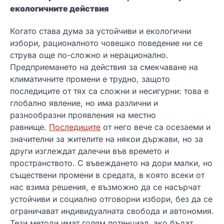
екологичните действия
Когато става дума за устойчиви и екологични
избори, рационалното човешко поведение ни се
струва още по-сложно и нерационално.
Предприемането на действия за смекчаване на
климатичните промени е трудно, защото
последиците от тях са сложни и несигурни: това е
глобално явление, но има различни и
разнообразни проявления на местно
равнище.
Последиците
от него вече са осезаеми и
значителни за жителите на някои държави, но за
други изглеждат далечни във времето и
пространството. С въвеждането на дори малки, но
съществени промени в средата, в която всеки от
нас взима решения, е възможно да се насърчат
устойчиви и социално отговорни избори, без да се
ограничават индивидуалната свобода и автономия.
Тези методи имат голям потенциал, ако бъдат