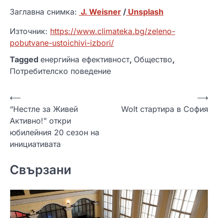
Заглавна снимка:
J. Weisner
/
Unsplash
Източник:
https://www.climateka.bg/zeleno-
pobutvane-ustoichivi-izbori/
Tagged
енергийна ефективност
,
Общество
,
Потребителско поведение
Н
⟵
⟶
“Нестле за Живей
Wolt стартира в София
а
Aктивно!” откри
в
юбилейния 20 сезон на
и
инициативата
г
Свързани
а
ц
и