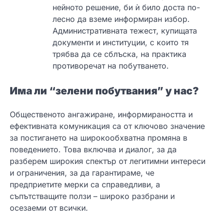
нейното решение, би ѝ било доста по-
лесно да вземе информиран избор.
Административната тежест, купищата
документи и институции, с които тя
трябва да се сблъска, на практика
противоречат на побутването.
Има ли “зелени побутвания” у нас?
Общественото ангажиране, информираността и
ефективната комуникация са от ключово значение
за постигането на широкообхватна промяна в
поведението. Това включва и диалог, за да
разберем широкия спектър от легитимни интереси
и ограничения, за да гарантираме, че
предприетите мерки са справедливи, а
съпътстващите ползи – широко разбрани и
осезаеми от всички.