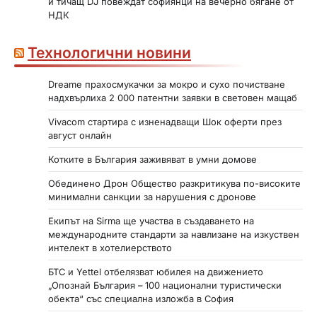
и тичащ DJ повеждат софиянци на вечерно бягане от
НДК
Технологични новини
Dreame прахосмукачки за мокро и сухо почистване
надхвърлиха 2 000 патентни заявки в световен мащаб
Vivacom стартира с изненадващи Шок оферти през
август онлайн
Котките в България заживяват в умни домове
Обединено Дрон Общество разкритикува по-високите
минимални санкции за нарушения с дронове
Екипът на Sirma ще участва в създаването на
международните стандарти за навлизане на изкуствен
интелект в хотелиерството
БТС и Yettel отбелязват юбилея на движението
„Опознай България – 100 национални туристически
обекта“ със специална изложба в София