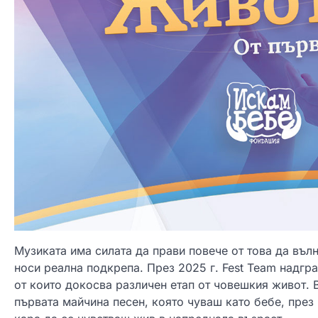
Музиката има силата да прави повече от това да въл
носи реална подкрепа. През 2025 г. Fest Team надгр
от които докосва различен етап от човешкия живот. В
първата майчина песен, която чуваш като бебе, през 