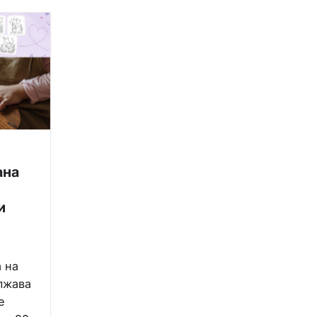
ана
и
 на
лжава
е