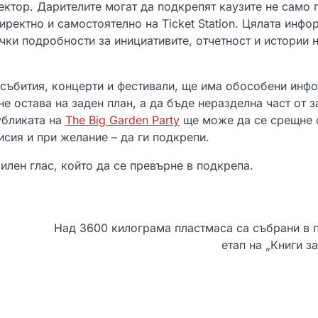
ектор. Дарителите могат да подкрепят каузите не само 
директно и самостоятелно на Ticket Station. Цялата инфо
ки подробности за инициативите, отчетност и истории 
 събития, концерти и фестивали, ще има обособени инфо
не остава на заден план, а да бъде неразделна част от 
убликата на
The Big Garden Party
ще може да се срещне 
исия и при желание – да ги подкрепи.
илен глас, който да се превърне в подкрепа.
Над 3600 килограма пластмаса са събрани в 
етап на „Книги з