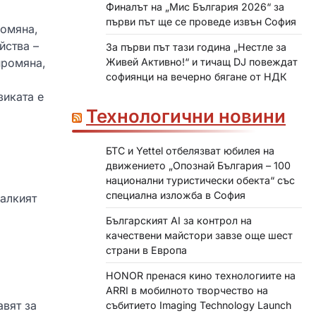
Финалът на „Мис България 2026“ за
първи път ще се проведе извън София
ромяна,
йства –
За първи път тази година „Нестле за
Живей Активно!“ и тичащ DJ повеждат
промяна,
софиянци на вечерно бягане от НДК
зиката е
Технологични новини
БТС и Yettel отбелязват юбилея на
движението „Опознай България – 100
национални туристически обекта“ със
специална изложба в София
малкият
а
Българският AI за контрол на
качествени майстори завзе още шест
страни в Европа
HONOR пренася кино технологиите на
ARRI в мобилното творчество на
авят за
събитието Imaging Technology Launch