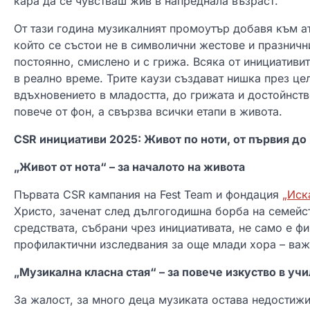
кара да се чувстваш жив в напреднала възраст.
От тази година музикалният промоутър добавя към ат
който се състои не в символични жестове и празничн
постоянно, смислено и с грижа. Всяка от инициативит
в реално време. Трите каузи създават нишка през це
вдъхновението в младостта, до грижата и достойнство
повече от фон, а свързва всички етапи в живота.
CSR инициативи 2025: Живот по ноти, от първия до
„Живот от нота“ – за началото на живота
Първата СSR кампания на Fest Team и фондация
„Иск
Христо, заченат след дългогодишна борба на семейс
средствата, събрани чрез инициативата, не само е ф
профилактични изследвания за още млади хора – важ
„Музикална класна стая“ – за повече изкуство в уч
За жалост, за много деца музиката остава недостижи