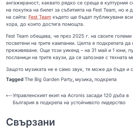
ангажираност, каквато рядко се среща в културния с
на покупка на билет за събитията на Fest Team, но и 
на сайта:
Fest Team
където ще бъдат публикувани всич
хора, до които достига помощта.
Fest Team обещава, че през 2025 г. на своите големи
посветени на трите кампании. Целта е подкрепата да 
преживяване. Още този уикенд – на 31 май и 1 юни, п
посланици на трите каузи, да се запознае с тяхната м
Защото музиката не е само звук, тя може да бъде и с
Tagged
The Big Garden Party
,
музика
,
подкрепа
Н
⟵
Управленският екип на Acronis засади 120 дъба в
България в подкрепа на устойчивото лидерство
а
в
Свързани
и
г