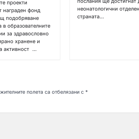
послания ще достигнат 
те проекти
неонатологични отделен
т награден фонд
страната…
щ подобряване
а в образователните
ии за здравословно
ирано хранене и
а активност …
жителните полета са отбелязани с
*