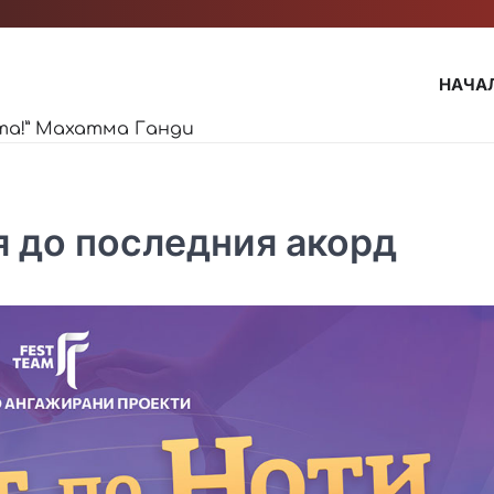
НАЧА
та!” Махатма Ганди
я до последния акорд