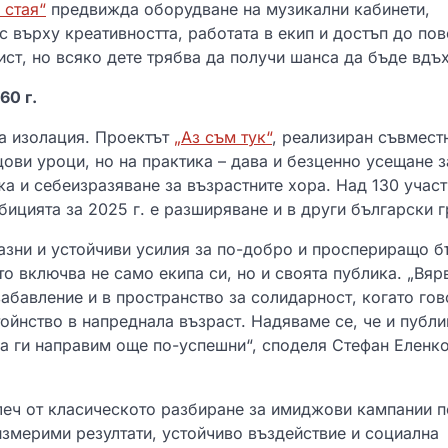
 стая“
предвижда оборудване на музикални кабинети,
с върху креативността, работата в екип и достъп до пов
тист, но всяко дете трябва да получи шанса да бъде вдъ
60 г.
на изолация. Проектът
„Аз съм тук“
, реализиран съвмест
цови уроци, но на практика – дава и безценно усещане з
а и себеизразяване за възрастните хора. Над 130 учас
бицията за 2025 г. е разширяване и в други български 
разни и устойчиви усилия за по-добро и проспериращо 
о включва не само екипа си, но и своята публика. „Вяр
абавление и в пространство за солидарност, когато гов
ойнство в напреднала възраст. Надяваме се, че и публи
да ги направим още по-успешни“, споделя Стефан Еленко
леч от класическото разбиране за имиджови кампании 
измерими резултати, устойчиво въздействие и социална