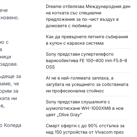
Dreame отбелязва Международния ден
ече
на котката със специални
хновено.
предложения за по-чист въздух в
домовете с любимци
Как да превърнете летните събирания
но с
в купон с караоке система
а
Sony представи супертелефото
тници
вариообектива FE 100–400 mm F5.6–8
градове.
OSS
бъдеще за
AI не е най-голямата заплаха, а
ваме, че
загубата на усещането за собствената
орим за
ни професионална стойнос
ката ни
Sony представи слушалките с
в,
шумопотискане WH-1000XM6 в нов
цвят „Olive Gray“
по Коледа
Смарт оферти с до 90% отстъпка за
над 150 устройства от Vivacom през