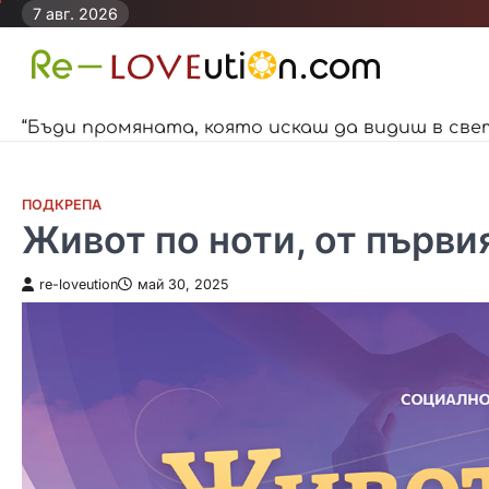
Skip
7 авг. 2026
to
content
“Бъди промяната, която искаш да видиш в све
ПОДКРЕПА
Живот по ноти, от първи
re-loveution
май 30, 2025