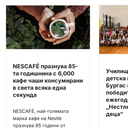
а
ц
и
я
NESCAFÉ празнува 85-
Училищ
та годишнина с 6,000
детска 
кафе чаши консумирани
Бургас 
в света всяка една
победи
секунда
ежегод
„Нестле
NESCAFÉ, най-голямата
деца“
марка кафе на Nestlé
празнува 85 години от