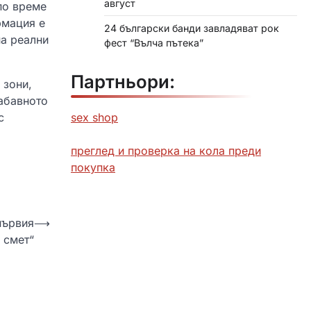
август
по време
рмация е
24 български банди завладяват рок
на реални
фест “Вълча пътека”
Партньори:
 зони,
забавното
sex shop
с
преглед и проверка на кола преди
покупка
първия
⟶
а смет“