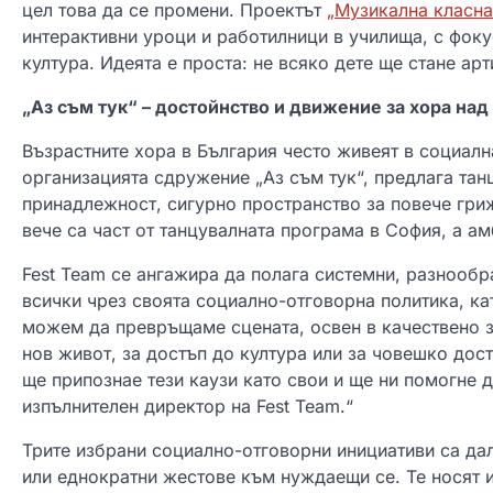
цел това да се промени. Проектът
„Музикална класна
интерактивни уроци и работилници в училища, с фоку
култура. Идеята е проста: не всяко дете ще стане ар
„Аз съм тук“ – достойнство и движение за хора над 
Възрастните хора в България често живеят в социал
организацията сдружение „Аз съм тук“, предлага тан
принадлежност, сигурно пространство за повече гриж
вече са част от танцувалната програма в София, а ам
Fest Team се ангажира да полага системни, разнооб
всички чрез своята социално-отговорна политика, кат
можем да превръщаме сцената, освен в качествено з
нов живот, за достъп до култура или за човешко дост
ще припознае тези каузи като свои и ще ни помогне 
изпълнителен директор на Fest Team.“
Трите избрани социално-отговорни инициативи са да
или еднократни жестове към нуждаещи се. Те носят 