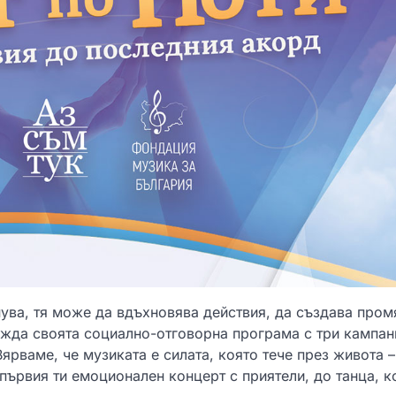
нува, тя може да вдъхновява действия, да създава пром
ажда своята социално-отговорна програма с три кампан
ярваме, че музиката е силата, която тече през живота –
първия ти емоционален концерт с приятели, до танца, к