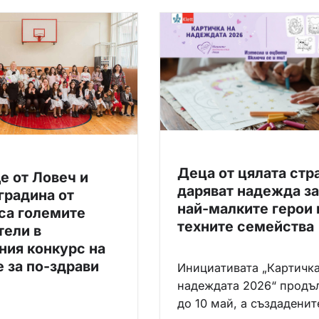
Деца от цялата стр
е от Ловеч и
даряват надежда за
градина от
най-малките герои 
са големите
техните семейства
тели в
ния конкурс на
 за по-здрави
Инициативата „Картичка
надеждата 2026“ продъ
до 10 май, а създаденит