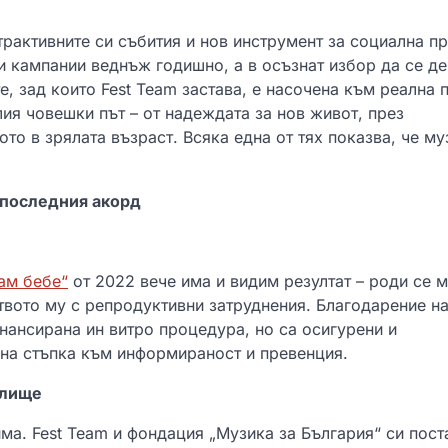
рактивните си събития и нов инструмент за социална п
и кампании веднъж годишно, а в осъзнат избор да се де
е, зад които Fest Team застава, е насочена към реална 
лия човешки път – от надеждата за нов живот, през
то в зрялата възраст. Всяка една от тях показва, че му
 последния акорд
ам бебе“
от 2022 вече има и видим резултат – роди се 
твото му с репродуктивни затруднения. Благодарение н
инансирана ин витро процедура, но са осигурени и
на стъпка към информираност и превенция.
илище
ма. Fest Team и фондация „Музика за България“ си пост