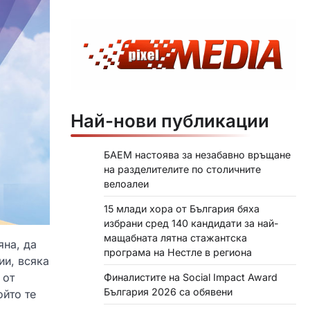
Най-нови публикации
БАЕМ настоява за незабавно връщане
на разделителите по столичните
велоалеи
15 млади хора от България бяха
избрани сред 140 кандидати за най-
мащабната лятна стажантска
яна, да
програма на Нестле в региона
ии, всяка
 от
Финалистите на Social Impact Award
България 2026 са обявени
ойто те