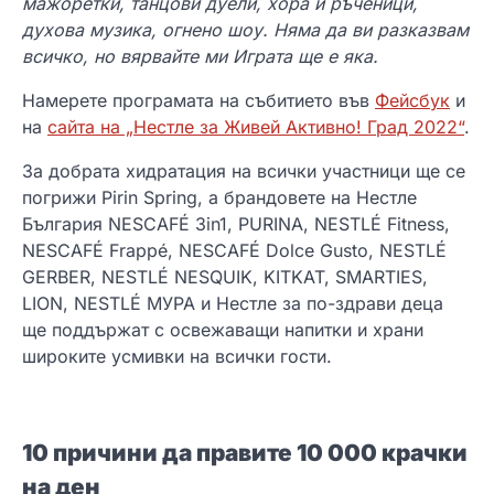
мажоретки, танцови дуели, хора и ръченици,
духова музика, огнено шоу. Няма да
ви
раз
казвам
всичко, но вярвайте ми Играта ще е яка.
Намерете програмата на събитието във
Фейсбук
и
на
сайта на „Нестле за Живей Активно! Град 2022“
.
За добрата хидратация на всички участници ще се
погрижи Pirin Spring, a брандовете на Нестле
България NESCAFÉ 3in1, PURINA, NESTLÉ Fitness,
NESCAFÉ Frappé, NESCAFÉ Dolce Gusto, NESTLÉ
GERBER, NESTLÉ NESQUIK, KITKAT, SMARTIES,
LION, NESTLÉ МУРА и Нестле за по-здрави деца
ще поддържат с освежаващи напитки и храни
широките усмивки на всички гости.
10 причини да правите 10 000 крачки
на ден