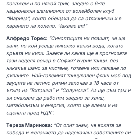
покажем и по някой трик, заедно с 6-те
национални шампионки от волейболен клуб
“Марица”, които обещаха да са отличнички и в
карането на колело. Чакаме ви!”
Алфредо Торес:
“Синоптиците ни плашат, че ще
вали, но кой усеща няколко капки вода, когато
кръвта ни кипи. Знаете ли каква ще е прогнозата
тази неделя вечер в София? Бурни танци, без
никакъв шанс за чистене, готвене или лежане по
диваните. Най-големият танцувален флаш моб под
звуците на латино ритми започва в 18 часа от
ъгъла на “Витошка” и “Солунска”. Аз ще съм там и
ви очаквам да работим заедно за ханш,
метаболизъм и енергия, която ще влеем и на
сцената пред НДК”.
Тереза Маринова:
“От опит знам, че волята за
победа и желанието да надскачаш собствените си