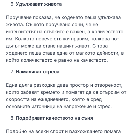
Удължават живота
Проучване показва, че ходенето пеша удължава
живота. Същото проучване сочи, че не
интензитетът на стъпките е важен, а количеството
им. Колкото повече стъпки правим, толкова по-
дълъг може да стане нашият живот. С това
ходенето пеша става една от малкото дейности, в
който количеството е равно на качеството.
Намаляват стреса
Една дълга разходка дава простор и отвореност,
които забавят времето и помагат да се отърсим от
скоростта на ежедневието, която е сред
основните източници на напрежение и стрес.
Подобряват качеството на съня
Подобно на всеки спорт и разхождането помага