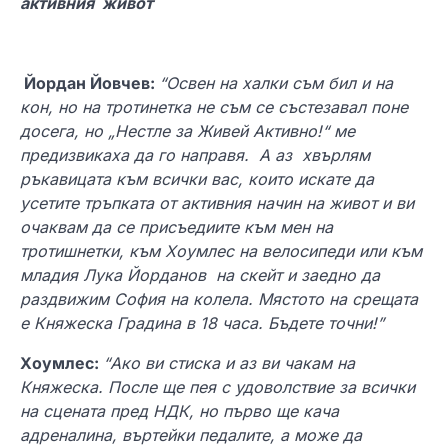
активния живот
Йордан Йовчев:
“
Освен на халки съм бил и на
кон, но на тротинетка не съм се състезавал поне
досега, но „Нестле за Живей Активно!“ ме
предизвикаха да го направя. А аз
хвърлям
ръкавицата към всички
вас
, които искат
е
да
усет
ите
тръпката от активния начин на живот и
в
и
очаквам да се присъеди
ите
към мен на
тротишнетки, към Хоумлес на велосипеди или към
младия Лука Йорданов на скейт и заедно да
раздвижим София на колела. Мястото на срещата
е Княжеска Градина в 18 часа. Бъдете точни!”
Хоумлес:
“Ако ви стиска и аз ви чакам на
Княжеска. После ще пея с удоволствие за всички
на сцената пред НДК, но първо ще кача
адреналина, въртейки педалите, а може да