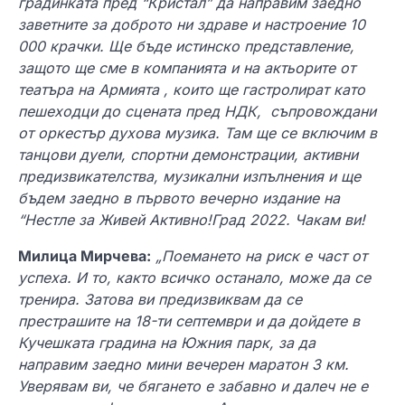
градинката пред “Кристал” да направим заедно
заветните за доброто ни здраве и настроение 10
000 крачки. Ще бъде истинско представление,
защото ще сме в компанията и на актьорите от
театъра на Армията , които ще гастролират като
пешеходци до сцената пред НДК, съпровождани
от оркестър духова музика. Там ще се включим в
танцови дуели, спортни демонстрации, активни
предизвикателства, музикални изпълнения и ще
бъдем заедно в първото вечерно издание на
“Нестле за Живей Активно!Град 2022. Чакам ви!
Милица Мирчева:
„Поемането на риск е част от
успеха. И то, както всичко останало, може да се
тренира. Затова ви предизвиквам да се
престрашите на 18-ти септември и да дойдете в
Кучешката градина на Южния парк, за да
направим заедно мини вечерен маратон 3 км.
Уверявам ви, че бягането е забавно и далеч не е