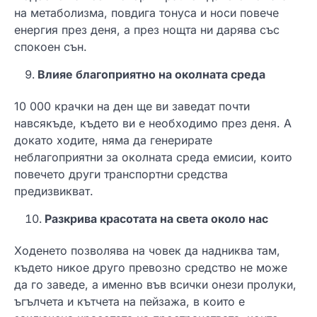
на метаболизма, повдига тонуса и носи повече
енергия през деня, а през нощта ни дарява със
спокоен сън.
Влияе благоприятно на околната среда
10 000 крачки на ден ще ви заведат почти
навсякъде, където ви е необходимо през деня. А
докато ходите, няма да генерирате
неблагоприятни за околната среда емисии, които
повечето други транспортни средства
предизвикват.
Разкрива красотата на света около нас
Ходенето позволява на човек да надниква там,
където никое друго превозно средство не може
да го заведе, а именно във всички онези пролуки,
ъгълчета и кътчета на пейзажа, в които е