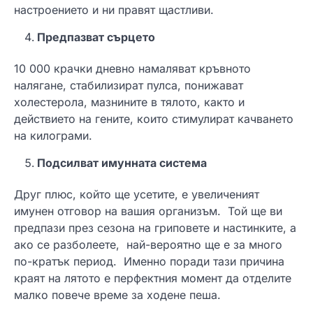
настроението и ни правят щастливи.
Предпазват сърцето
10 000 крачки дневно намаляват кръвното
налягане, стабилизират пулса, понижават
холестерола, мазнините в тялото, както и
действието на гените, които стимулират качването
на килограми.
Подсилват имунната система
Друг плюс, който ще усетите, е увеличеният
имунен отговор на вашия организъм. Той ще ви
предпази през сезона на гриповете и настинките, а
ако се разболеете, най-вероятно ще е за много
по-кратък период. Именно поради тази причина
краят на лятото е перфектния момент да отделите
малко повече време за ходене пеша.