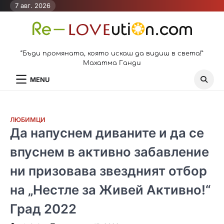
Skip
7 авг. 2026
to
content
“Бъди промяната, която искаш да видиш в света!”
Махатма Ганди
MENU
ЛЮБИМЦИ
Да напуснем диваните и да се
впуснем в активно забавление
ни призовава звездният отбор
на „Нестле за Живей Активно!“
Град 2022