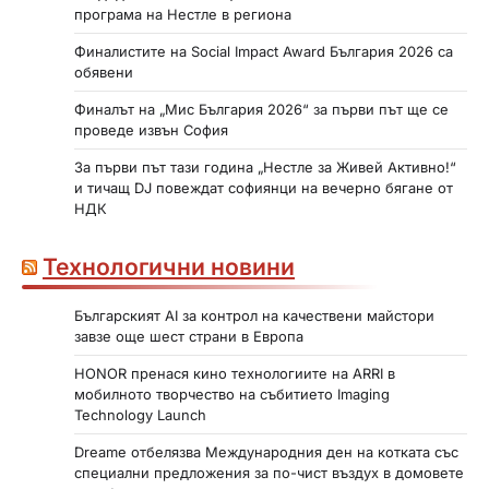
програма на Нестле в региона
Финалистите на Social Impact Award България 2026 са
обявени
Финалът на „Мис България 2026“ за първи път ще се
проведе извън София
За първи път тази година „Нестле за Живей Активно!“
и тичащ DJ повеждат софиянци на вечерно бягане от
НДК
Технологични новини
Българският AI за контрол на качествени майстори
завзе още шест страни в Европа
HONOR пренася кино технологиите на ARRI в
мобилното творчество на събитието Imaging
Technology Launch
Dreame отбелязва Международния ден на котката със
специални предложения за по-чист въздух в домовете