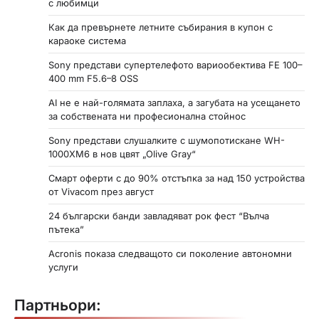
с любимци
Как да превърнете летните събирания в купон с
караоке система
Sony представи супертелефото вариообектива FE 100–
400 mm F5.6–8 OSS
AI не е най-голямата заплаха, а загубата на усещането
за собствената ни професионална стойнос
Sony представи слушалките с шумопотискане WH-
1000XM6 в нов цвят „Olive Gray“
Смарт оферти с до 90% отстъпка за над 150 устройства
от Vivacom през август
24 български банди завладяват рок фест “Вълча
пътека”
Acronis показа следващото си поколение автономни
услуги
Партньори: