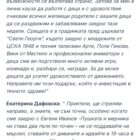
възможности се възпитава отрано. Затова за мен е
лична кауза да работя с деца и с удоволствие
очаквам всички желаещи родители с вашите деца
да се раздвижим и забавляваме заедно тази
неделя. Срещата е в градинката пред църквата
“Свети Георги”, където заедно с младежите от
ЦСКА 1948 и техния талисман Арти, Поли Генова,
Вики от Мастило и професионални аниматори з
деца сме ви подготвили много активни игри,
изненади и, разбира се, награди. За да може
децата да усетят удоволствието от движението.
Направете им този подарък, който е инвестиция в
тяхното здраве!”
Екатерина Дафовска
: “
Приятели, ще стрелям
направо, а знаете, че съм точна, особено когато
сме заедно с Евгени Иванов -Пушката и мерника
ни става два пъти по-точен – не се поддавайте на
мързел, ставайте от диваните и идвайте в 19 часа в