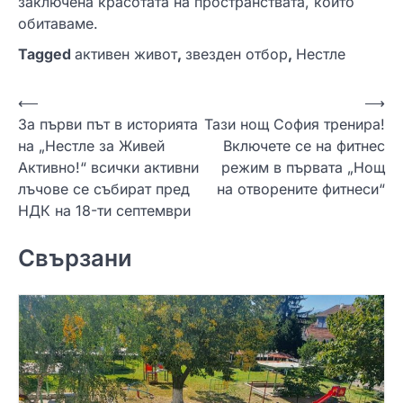
заключена красотата на пространствата, които
обитаваме.
Tagged
активен живот
,
звезден отбор
,
Нестле
Н
⟵
⟶
За първи път в историята
Тази нощ София тренира!
а
на „Нестле за Живей
Включете се на фитнес
в
Активно!“ всички активни
режим в първата „Нощ
и
лъчове се събират пред
на отворените фитнеси“
НДК на 18-ти септември
г
а
Свързани
ц
и
я