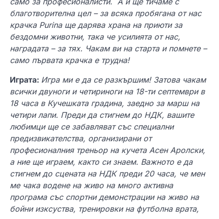
само за професионалисти. А и ще тичаме с
благотворителна цел – за всяка пробягана от нас
крачка Purina ще дарява храна на приюти за
бездомни животни, така че усилията от нас,
наградата – за тях. Чакам ви на старта и помнете –
само първата крачка е трудна!
Играта:
Игра ми е да се разкършим! Затова чакам
всички двуноги и четириноги на 18-ти септември в
18 часа в Кучешката градина, заедно за марш на
четири лапи. Преди да стигнем до НДК, вашите
любимци ще се забавляват със специални
предизвикателства, организирани от
професионалния треньор на кучета Асен Аролски,
а ние ще играем, както си знаем. Важното е да
стигнем до сцената на НДК преди 20 часа, че мен
ме чака водене на живо на много активна
програма със спортни демонстрации на живо на
бойни изксуства, тренировки на футболна врата,