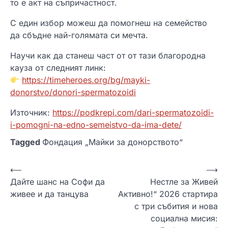
то е акт на съпричастност.
С един избор можеш да помогнеш на семейство
да сбъдне най-голямата си мечта.
Научи как да станеш част от от тази благородна
кауза от следният линк:
https://timeheroes.org/bg/mayki-
donorstvo/donori-spermatozoidi
Източник:
https://podkrepi.com/dari-spermatozoidi-
i-pomogni-na-edno-semeistvo-da-ima-dete/
Tagged
Фондация „Майки за донорството“
Н
⟵
⟶
Дайте шанс на Софи да
Нестле за Живей
а
живее и да танцува
Активно!“ 2026 стартира
в
с три събития и нова
и
социална мисия: