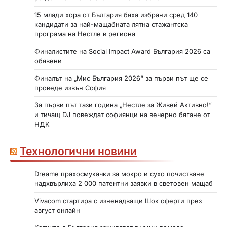
15 млади хора от България бяха избрани сред 140
кандидати за най-мащабната лятна стажантска
програма на Нестле в региона
Финалистите на Social Impact Award България 2026 са
обявени
Финалът на „Мис България 2026“ за първи път ще се
проведе извън София
За първи път тази година „Нестле за Живей Активно!“
и тичащ DJ повеждат софиянци на вечерно бягане от
НДК
Технологични новини
Dreame прахосмукачки за мокро и сухо почистване
надхвърлиха 2 000 патентни заявки в световен мащаб
Vivacom стартира с изненадващи Шок оферти през
август онлайн