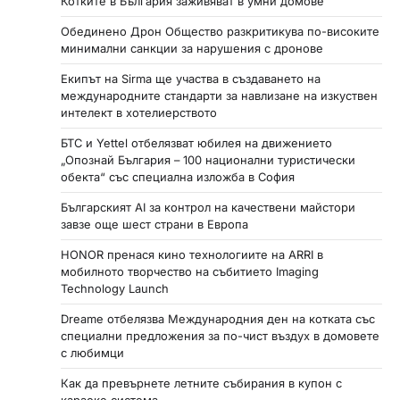
Котките в България заживяват в умни домове
Обединено Дрон Общество разкритикува по-високите
минимални санкции за нарушения с дронове
Екипът на Sirma ще участва в създаването на
международните стандарти за навлизане на изкуствен
интелект в хотелиерството
БТС и Yettel отбелязват юбилея на движението
„Опознай България – 100 национални туристически
обекта“ със специална изложба в София
Българският AI за контрол на качествени майстори
завзе още шест страни в Европа
HONOR пренася кино технологиите на ARRI в
мобилното творчество на събитието Imaging
Technology Launch
Dreame отбелязва Международния ден на котката със
специални предложения за по-чист въздух в домовете
с любимци
Как да превърнете летните събирания в купон с
караоке система