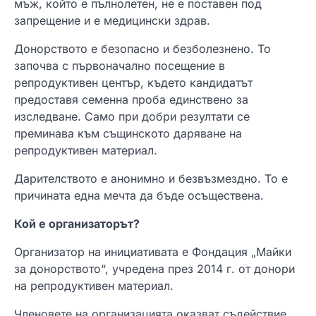
мъж, който е пълнолетен, не е поставен под
запрещение и е медицински здрав.
Донорството е безопасно и безболезнено. То
започва с първоначално посещение в
репродуктивен център, където кандидатът
предоставя семенна проба единствено за
изследване. Само при добри резултати се
преминава към същинското даряване на
репродуктивен материал.
Дарителството е анонимно и безвъзмездно. То е
причината една мечта да бъде осъществена.
Кой е организаторът?
Организатор на инициативата е Фондация „Майки
за донорството“, учредена през 2014 г. от донори
на репродуктивен материал.
Членовете на организацията оказват съдействие