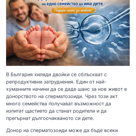
В България хиляди двойки се сблъскват с
репродуктивни затруднения. Един от най-
хуманните начини да се даде шанс за нов живот е
донорството на сперматозоиди. Чрез този акт
много семейства получават възможност да
изпитат щастието да станат родители и да
прегърнат дългоочакваното си дете.
Донор на сперматозоиди може да бъде всеки