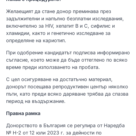
Желаещият да стане донор преминава през
задължителни и напълно безплатни изследвания,
включително за HIV, хепатит B и C, сифилис и
хламидии, както и генетично изследване за
определяне на кариотип.
При одобрение кандидатът подписва информирано
съгласие, което може да бъде оттеглено по всяко
време преди използването на пробата.
С цел осигуряване на достатъчно материал,
донорът посещава репродуктивен център няколко
пъти, като преди всяко даряване трябва да спазва
период на въздържание.
Правна рамка
Донорството в България се регулира от Наредба
№ Н-2 от 12 юли 2023 г. за дейности по