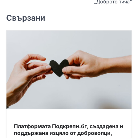
„Доброто тича“
г
а
Свързани
ц
и
я
Платформата Подкрепи.бг, създадена и
поддържана изцяло от доброволци,