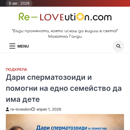
Skip
9 авг. 2026
to
content
“Бъди промяната, която искаш да видиш в света!”
Махатма Ганди
MENU
ПОДКРЕПА
Дари сперматозоиди и
помогни на едно семейство да
има дете
re-loveution
април 1, 2026