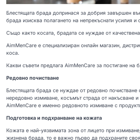
Блестящата брада допринася за добрия завършен вън
брада изисква полагането на непрекъснати усилия и 
Също както косата, брадата се нуждае от качествен
AimMenCare е специализиран онлайн магазин, дистри
коса.
Какви съвети предлага AimMenCare за постигане на 
Редовно почистване
Блестящата брада се нуждае от редовно почистване 
нередовно измиване, косъмът страда от накъсване и
AimMenCare е именно редовното измиване с продукти
Подготовка и подхранване на кожата
Кожата е най-уязвимата зона от лицето при измиване
жизнена брада, то е важно първо да подхраните своя