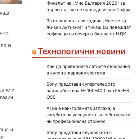
Финалът на „Мис България 2026“ за
първи път ще се проведе извън София
тяща
За първи път тази година „Нестле за
Живей Активно!“ и тичащ DJ повеждат
яне.
софиянци на вечерно бягане от НДК
яло и
Технологични новини
Как да превърнете летните събирания
в купон с караоке система
Sony представи супертелефото
ване и
вариообектива FE 100–400 mm F5.6–8
газин
OSS
AI не е най-голямата заплаха, а
загубата на усещането за собствената
ни професионална стойнос
яща и
Sony представи слушалките с
ни
шумопотискане WH-1000XM6 в нов