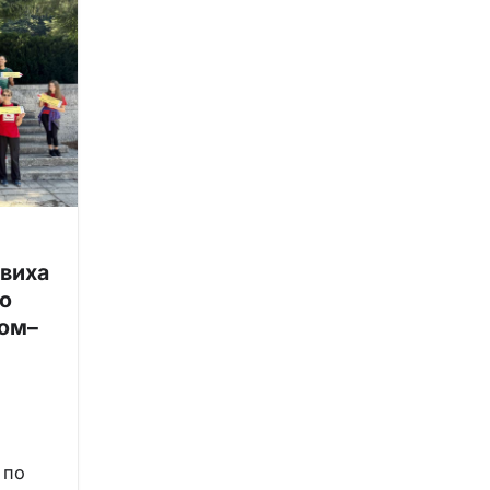
овиха
о
Ком–
 по