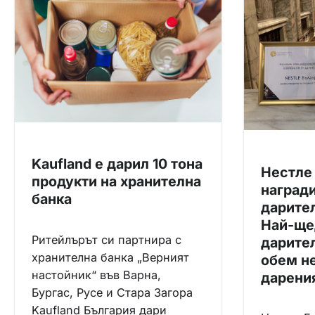
и
я
Kaufland e дарил 10 тона
Нестле 
продукти на хранителна
награди
банка
дарите
Най-ще
Ритейлърът си партнира с
дарител
хранителна банка „Верният
обем н
настойник“ във Варна,
дарения
Бургас, Русе и Стара Загора
Kaufland България дари