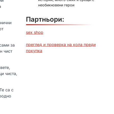
ни
необикновени герои
а
Партньори:
анични
от
sex shop
преглед и проверка на кола преди
сами за
покупка
н чист
вете,
щи чиста,
Те са с
иродно