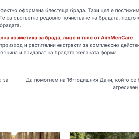
рфектно оформена блестяща брада. Тази цел е постижи
е са съответно редовно почистване на брадата, подгот
брадата.
лна козметика за брада, лице и тяло от AimMenCare
.
произход и растителни екстракти за комплексно действи
лбочина и придават на брадата желаната форма.
а за
Да помогнем на 16-годишния Дани, който се 
и
агресивен