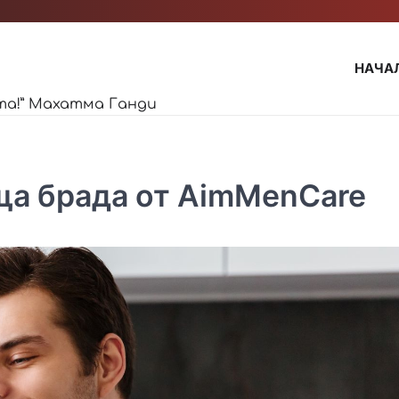
НАЧА
та!” Махатма Ганди
ща брада от AimMenCare