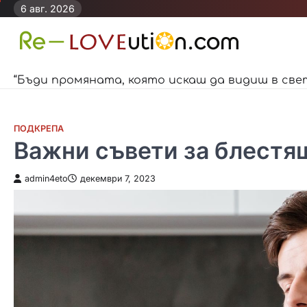
Skip
6 авг. 2026
to
content
“Бъди промяната, която искаш да видиш в све
ПОДКРЕПА
Важни съвети за блестя
admin4eto
декември 7, 2023