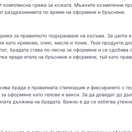
т комплексна грижа за кожата. Мъжките козметични пр
ат раздразненията по време на оформяне и бръснене.
грижи за правилното подхранване на косъма. За целта е
и като кремове, олио, масла и тоник. Тези продукти до
тат, брадата става по-лесна за оформяне и се сдобива с
пка преди етапа на бръснене и оформяне, тъй като прав
асива брада е правилната стилизация и фиксирането с 
за оформяне като гелове и вакси. За да доведат до дъ
ялата дължина на брадата. Важно е да се избягва утежн