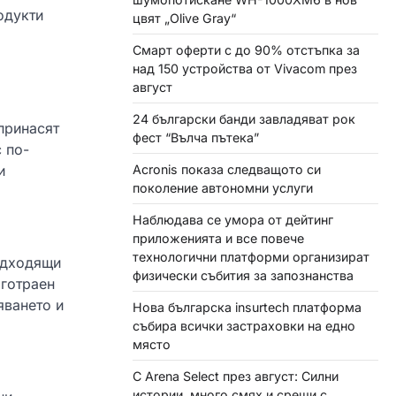
одукти
цвят „Olive Gray“
Смарт оферти с до 90% отстъпка за
над 150 устройства от Vivacom през
август
24 български банди завладяват рок
принасят
фест “Вълча пътека”
 по-
Acronis показа следващото си
и
поколение автономни услуги
Наблюдава се умора от дейтинг
приложенията и все повече
технологични платформи организират
подходящи
физически събития за запознанства
лготраен
яването и
Нова българска insurtech платформа
събира всички застраховки на едно
място
С Arena Select през август: Силни
истории, много смях и срещи с