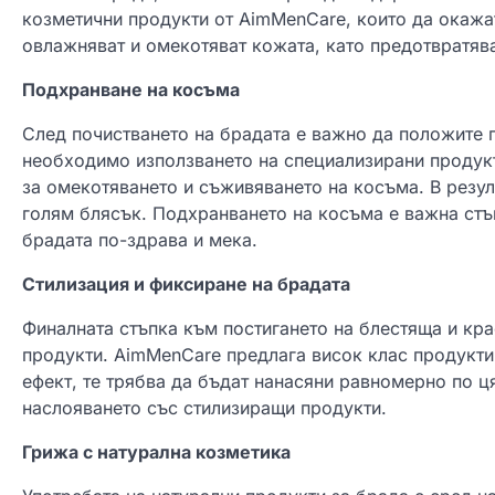
козметични продукти от AimMenCare, които да окажа
овлажняват и омекотяват кожата, като предотвратяв
Подхранване на косъма
След почистването на брадата е важно да положите 
необходимо използването на специализирани продукт
за омекотяването и съживяването на косъма. В резул
голям блясък. Подхранването на косъма е важна стъ
брадата по-здрава и мека.
Стилизация и фиксиране на брадата
Финалната стъпка към постигането на блестяща и кр
продукти. AimMenCare предлага висок клас продукти 
ефект, те трябва да бъдат нанасяни равномерно по ц
наслояването със стилизиращи продукти.
Грижа с натурална козметика