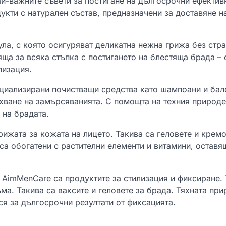
ай-важните съвети за постигане на дългосрочни ефектив
кти с натурален състав, предназначени за доставяне н
ла, с която осигуряват деликатна нежна грижа без стр
а за всяка стъпка с постигането на блестяща брада – 
лизация.
циализирани почистващи средства като шампоани и бал
хване на замърсяванията. С помощта на техния природе
 на брадата.
ижата за кожата на лицето. Такива са геловете и кремо
са обогатени с растителни елементи и витамини, оставя
 AimMenCare са продуктите за стилизация и фиксиране. 
ма. Такива са ваксите и геловете за брада. Тяхната пр
я за дългосрочни резултати от фиксацията.