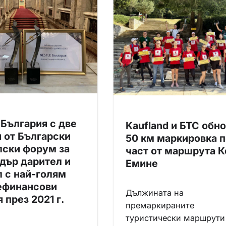
България с две
Kaufland и БТС обн
 от Български
50 км маркировка п
лски форум за
част от маршрута 
дър дарител и
Емине
 с най-голям
ефинансови
Дължината на
 през 2021 г.
премаркираните
туристически маршрути