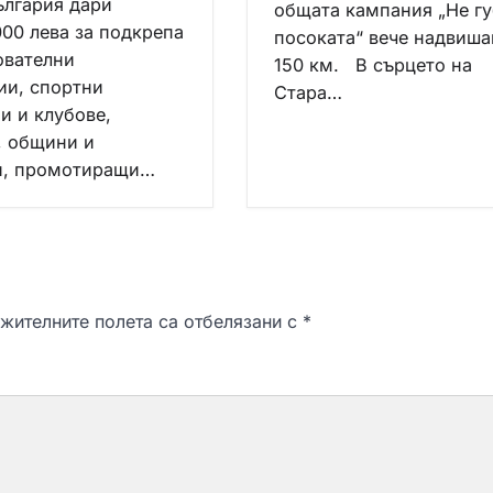
ългария дари
общата кампания „Не г
000 лева за подкрепа
посоката“ вече надвиша
ователни
150 км. В сърцето на
ии, спортни
Стара…
и и клубове,
 общини и
и, промотиращи…
жителните полета са отбелязани с
*