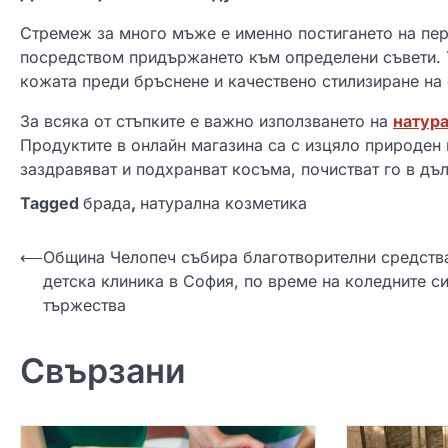
Стремеж за много мъже е именно постигането на пе
посредством придържането към определени съвети. Т
кожата преди бръснене и качествено стилизиране на 
За всяка от стъпките е важно използването на
натура
Продуктите в онлайн магазина са с изцяло природен 
заздравяват и подхранват косъма, почистват го в дъ
Tagged
брада
,
натурална козметика
Н
⟵
Община Челопеч събира благотворителни средств
детска клиника в София, по време на коледните с
а
тържества
в
и
Свързани
г
а
ц