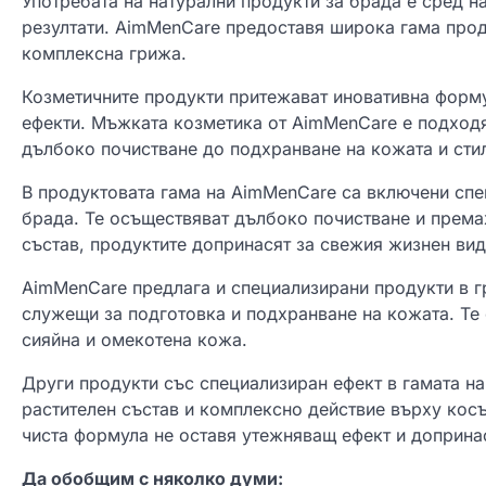
Употребата на натурални продукти за брада е сред н
резултати. AimMenCare предоставя широка гама проду
комплексна грижа.
Козметичните продукти притежават иновативна форму
ефекти. Мъжката козметика от AimMenCare е подходящ
дълбоко почистване до подхранване на кожата и сти
В продуктовата гама на AimMenCare са включени спе
брада. Те осъществяват дълбоко почистване и према
състав, продуктите допринасят за свежия жизнен вид
AimMenCare предлага и специализирани продукти в гр
служещи за подготовка и подхранване на кожата. Те 
сияйна и омекотена кожа.
Други продукти със специализиран ефект в гамата на
растителен състав и комплексно действие върху косъ
чиста формула не оставя утежняващ ефект и допринас
Да обобщим с няколко думи: