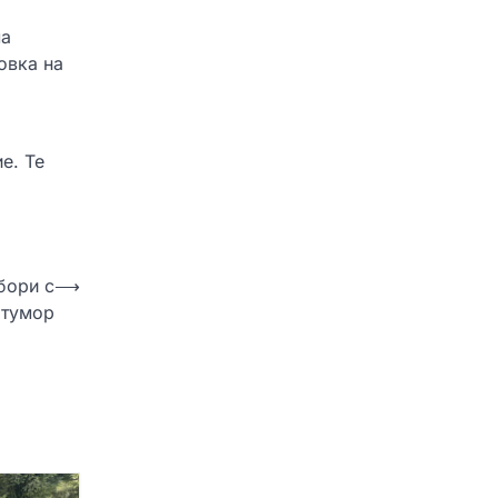
ма
овка на
е. Те
бори с
⟶
 тумор