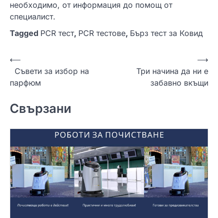
необходимо, от информация до помощ от
специалист.
Tagged
PCR тест
,
PCR тестове
,
Бърз тест за Ковид
Н
⟵
⟶
Съвети за избор на
Три начина да ни е
а
парфюм
забавно вкъщи
в
и
Свързани
г
а
ц
и
я