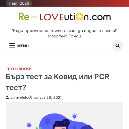
Skip
7 авг. 2026
to
content
“Бъди промяната, която искаш да видиш в света!”
Махатма Ганди
MENU
ТЕХНОЛОГИИ
Бърз тест за Ковид или PCR
тест?
admin4eto
август 26, 2021