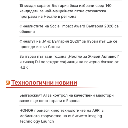
15 млади хора от България бяха избрани сред 140
кандидати за най-мащабната лятна стажантска
програма на Нестле в региона
Финалистите на Social Impact Award България 2026 са
обявени
Финалът на „Мис България 2026“ за първи път ще се
проведе извън София
За първи път тази година „Нестле за Живей Активно!“
и тичащ DJ повеждат софиянци на вечерно бягане от
НДК
Технологични новини
Българският AI за контрол на качествени майстори
завзе още шест страни в Европа
HONOR пренася кино технологиите на ARRI в
мобилното творчество на събитието Imaging
Technology Launch