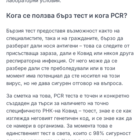
лабораторни условия.
Кога се ползва бърз тест и кога PCR?
Бързия тест предоставя възможност както на
специалистите, така и на гражданите, бързо да
разберат дали нося антигени – това са следите от
присъстваща зараза, дали е Ковид или някоя друга
респираторна инфекция. От него може да се
разбере дали сте преболедували или в този
момент има потенциал да сте носител на този
вирус, но не дава сигурен отговор на въпроса.
За сметка на това, PCR теста е точен и конкретно
създаден да търси за наличието на точно
специфичното РНК-на Ковид – тоест, знае е се как
изглежда неговият генетичен код, и се знае как да
се намери в организма. За момента това е
единственият тест в света, които с 98% сигурност