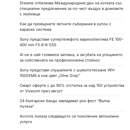
Dreame отбелязва Международния ден на котката със
специални предложения за по-чист въздух в домовете
с любимци
Как да превърнете летните събирания в купон с
караоке система
Sony представи супертелефото вариообектива FE 100–
400 mm F5.6–8 OSS
AI не е най-голямата заплаха, а загубата на усещането
за собствената ни професионална стойнос
Sony представи слушалките с шумопотискане WH-
1000XM6 в нов цвят „Olive Gray“
Смарт оферти с до 90% отстъпка за над 150 устройства
от Vivacom през август
24 български банди завладяват рок фест “Вълча
пътека”
Acronis показа следващото си поколение автономни
услуги