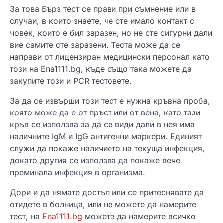
За това Бърз тест се прави при съмнение или в
случаи, в които знаете, че сте имало контакт с
човек, които е бил заразен, но не сте сигурни дали
вие самите сте заразени. Теста може да се
направи от лицензиран медицински персонал като
този на Ena1111.bg, къде също така можете да
закупите този и PCR тестовете.
За да се извърши този тест е нужна кръвна проба,
която може да е от пръст или от вена, като тази
кръв се използва за да се види дали в нея има
наличните IgM и IgG антигенни маркери. Единият
служи да покаже наличието на текуща инфекция,
докато другия се използва да покаже вече
преминала инфекция в организма.
Дори и да нямате достъп или се притеснявате да
отидете в болница, или не можете да намерите
тест, на
Ena1111.bg
можете да намерите всичко