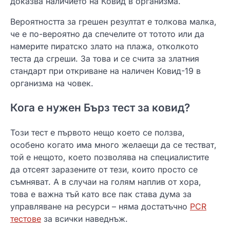
доказва наличието на Ковид в организма.
Вероятността за грешен резултат е толкова малка,
че е по-вероятно да спечелите от тотото или да
намерите пиратско злато на плажа, отколкото
теста да сгреши. За това и се счита за златния
стандарт при откриване на наличен Ковид-19 в
организма на човек.
Кога е нужен Бърз тест за ковид?
Този тест е първото нещо което се ползва,
особено когато има много желаещи да се тестват,
той е нещото, което позволява на специалистите
да отсеят заразените от тези, които просто се
съмняват. А в случаи на голям наплив от хора,
това е важна тъй като все пак става дума за
управляване на ресурси – няма достатъчно
PCR
тестове
за всички наведнъж.