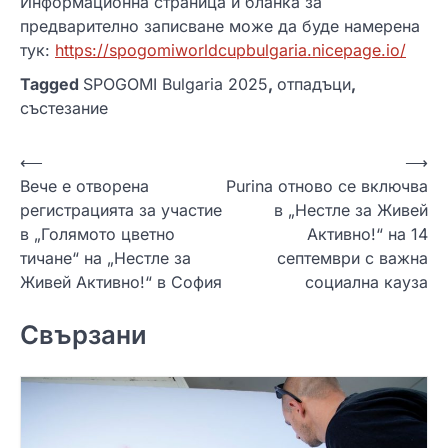
Информационна страница и бланка за
предварително записване може да буде намерена
тук:
https://spogomiworldcupbulgaria.nicepage.io/
Tagged
SPOGOMI Bulgaria 2025
,
отпадъци
,
състезание
Н
⟵
⟶
Вече е отворена
Purina отново се включва
а
регистрацията за участие
в „Нестле за Живей
в
в „Голямото цветно
Активно!“ на 14
и
тичане“ на „Нестле за
септември с важна
Живей Активно!“ в София
социална кауза
г
а
Свързани
ц
и
я