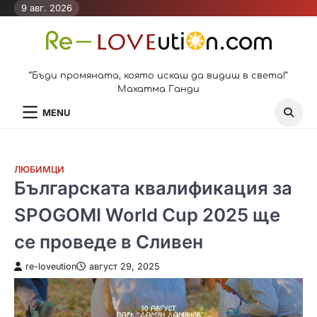
Skip
9 авг. 2026
to
content
“Бъди промяната, която искаш да видиш в света!”
Махатма Ганди
MENU
ЛЮБИМЦИ
Българската квалификация за
SPOGOMI World Cup 2025 ще
се проведе в Сливен
re-loveution
август 29, 2025