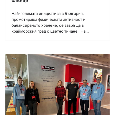
слънце
Най-голямата инициатива в България,
промотираща физическата активност и
балансираното хранене, се завръща в
крайморския град с цветно тичане На…