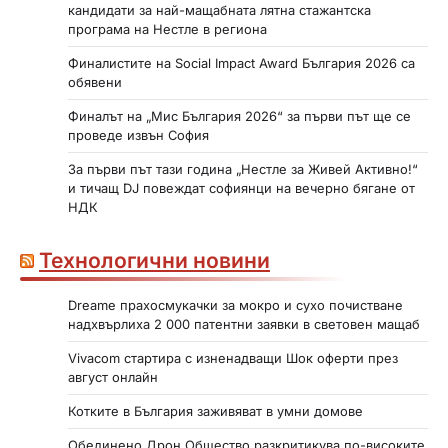
кандидати за най-мащабната лятна стажантска
програма на Нестле в региона
Финалистите на Social Impact Award България 2026 са
обявени
Финалът на „Мис България 2026“ за първи път ще се
проведе извън София
За първи път тази година „Нестле за Живей Активно!“
и тичащ DJ повеждат софиянци на вечерно бягане от
НДК
Технологични новини
Dreame прахосмукачки за мокро и сухо почистване
надхвърлиха 2 000 патентни заявки в световен мащаб
Vivacom стартира с изненадващи Шок оферти през
август онлайн
Котките в България заживяват в умни домове
Обединено Дрон Общество разкритикува по-високите