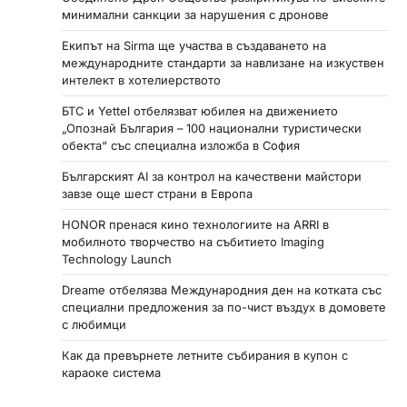
минимални санкции за нарушения с дронове
Екипът на Sirma ще участва в създаването на
международните стандарти за навлизане на изкуствен
интелект в хотелиерството
БТС и Yettel отбелязват юбилея на движението
„Опознай България – 100 национални туристически
обекта“ със специална изложба в София
Българският AI за контрол на качествени майстори
завзе още шест страни в Европа
HONOR пренася кино технологиите на ARRI в
мобилното творчество на събитието Imaging
Technology Launch
Dreame отбелязва Международния ден на котката със
специални предложения за по-чист въздух в домовете
с любимци
Как да превърнете летните събирания в купон с
караоке система