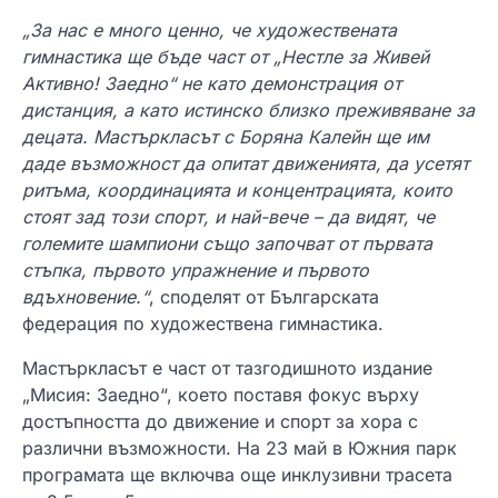
„За нас е много ценно, че художествената
гимнастика ще бъде част от „Нестле за Живей
Активно! Заедно“ не като демонстрация от
дистанция, а като истинско
близко
преживяване за
децата. Мастъркласът с Боряна Калейн ще им
даде възможност да опитат движенията, да усетят
ритъма, координацията и концентрацията, които
стоят зад този спорт, и най-вече – да видят, че
големите шампиони също започват от първата
стъпка, първото упражнение и първото
вдъхновение.“
, споделят от Българската
федерация по художествена гимнастика.
Мастъркласът е част от тазгодишното издание
„Мисия: Заедно“, което поставя фокус върху
достъпността до движение и спорт за хора с
различни възможности. На 23 май в Южния парк
програмата ще включва още инклузивни трасета