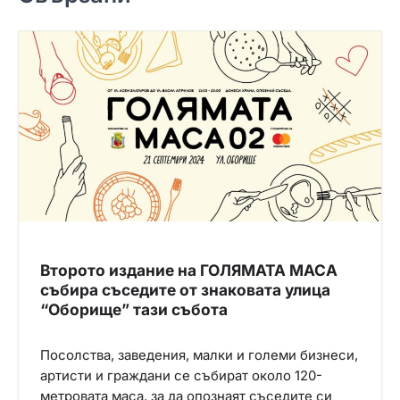
ц
и
я
Второто издание на ГОЛЯМАТА МАСА
събира съседите от знаковата улица
“Оборище” тази събота
Посолства, заведения, малки и големи бизнеси,
артисти и граждани се събират около 120-
метровата маса, за да опознаят съседите си