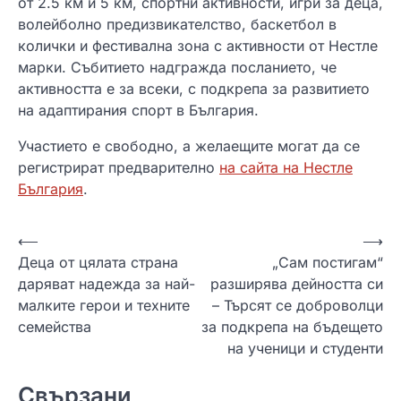
от 2.5 км и 5 км, спортни активности, игри за деца,
волейболно предизвикателство, баскетбол в
колички и фестивална зона с активности от Нестле
марки. Събитието надгражда посланието, че
активността е за всеки, с подкрепа за развитието
на адаптирания спорт в България.
Участието е свободно, а желаещите могат да се
регистрират предварително
на сайта на Нестле
България
.
Н
⟵
⟶
Деца от цялата страна
„Сам постигам“
а
даряват надежда за най-
разширява дейността си
в
малките герои и техните
– Търсят се доброволци
и
семейства
за подкрепа на бъдещето
на ученици и студенти
г
а
Свързани