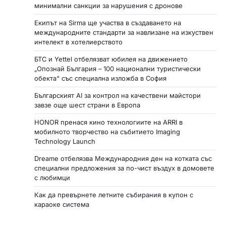
минимални санкции за нарушения с дронове
Екипът на Sirma ще участва в създаването на
международните стандарти за навлизане на изкуствен
интелект в хотелиерството
БТС и Yettel отбелязват юбилея на движението
„Опознай България – 100 национални туристически
обекта“ със специална изложба в София
Българският AI за контрол на качествени майстори
завзе още шест страни в Европа
HONOR пренася кино технологиите на ARRI в
мобилното творчество на събитието Imaging
Technology Launch
Dreame отбелязва Международния ден на котката със
специални предложения за по-чист въздух в домовете
с любимци
Как да превърнете летните събирания в купон с
караоке система