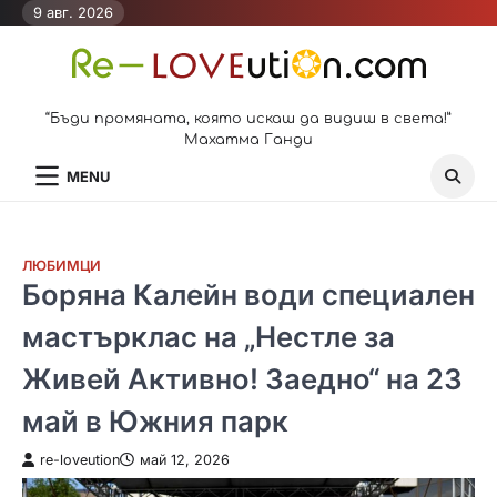
Skip
9 авг. 2026
to
content
“Бъди промяната, която искаш да видиш в света!”
Махатма Ганди
MENU
ЛЮБИМЦИ
Боряна Калейн води специален
мастърклас на „Нестле за
Живей Активно! Заедно“ на 23
май в Южния парк
re-loveution
май 12, 2026