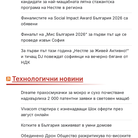
кандидати за най-мащабната лятна стажантска
програма на Нестле в региона
Финалистите на Social Impact Award България 2026 са
обявени
Финалът на „Мис България 2026“ за първи път ще се
проведе извън София
За първи път тази година „Нестле за Живей Активно!“
и тичащ DJ повеждат софиянци на вечерно бягане от
НДК
Технологични новини
Dreame прахосмукачки за мокро и сухо почистване
надхвърлиха 2 000 патентни заявки в световен мащаб
Vivacom стартира с изненадващи Шок оферти през
август онлайн
Котките в България заживяват в умни домове
Обединено Дрон Общество разкритикува по-високите