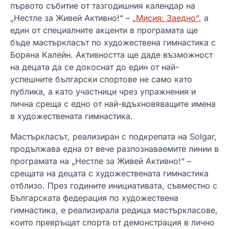
първото събитие от тазгодишния календар на
„Нестле за Живей Активно!“ –
„Мисия: Заедно“
, а
един от специалните акценти в програмата ще
бъде мастъркласът по художествена гимнастика с
Боряна Калейн. Активността ще даде възможност
на децата да се докоснат до един от най-
успешните български спортове не само като
публика, а като участници чрез упражнения и
лична среща с едно от най-вдъхновяващите имена
в художествената гимнастика.
Мастъркласът, реализиран с подкрепата на Solgar,
продължава една от вече разпознаваемите линии в
програмата на „Нестле за Живей Активно!“ –
срещата на децата с художествената гимнастика
отблизо. През годините инициативата, съвместно с
Българската федерация по художествена
гимнастика, е реализирала редица мастъркласове,
които превръщат спорта от демонстрация в лично