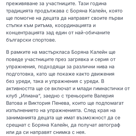
преживяване за участниците. Тази година
традицията продължава с Боряна Калейн, която
ще помогне на децата да направят своите първи
стъпки към ритъма, координацията и
концентрацията зад един от най-обичаните
български спортове.
В рамките на мастъркласа Боряна Калейн ще
поведе участниците през загрявка и серия от
упражнения, подходящи за различни нива на
подготовка, като ще покаже както движения
без уреди, така и упражнения с уреди. В
активността ще се включат и млади гимнастички от
клуб „Илиана“, заедно с треньорите Валерия
Ватова и Виктория Пенева, които ще подпомагат
изпълнението на упражненията. След края на
заниманията децата ще имат възможност да се
срещнат с Боряна Калейн, да получат автограф
или да си направят снимка с нея.