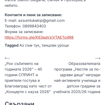
небето.
Контакти и линк за записване:
E-mail: azsumtukekip@gmail.com
Телефон: 0899843403
Форма за записване:
https://forms.gle/K63eaVziVTAETq4R8
Tagged
Аз съм тук
,
танцови уроци
Н
⟵
⟶
„Рок събитието на
Образователната
а
годината 2026“ – 45
програма „Нестле за по-
в
години СПРИНТ и
здрави деца“ награди
и
приятели гостува в
най-активните училища и
Благоевград като част от
детски градини за
г
„Концерти с кауза 2026“
учебната 2025/26 година
а
ц
Свързани