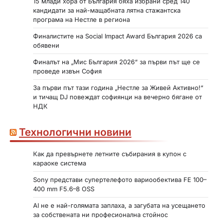
15 млади хора от България бяха избрани сред 140
кандидати за най-мащабната лятна стажантска
програма на Нестле в региона
Финалистите на Social Impact Award България 2026 са
обявени
Финалът на „Мис България 2026“ за първи път ще се
проведе извън София
За първи път тази година „Нестле за Живей Активно!“
и тичащ DJ повеждат софиянци на вечерно бягане от
НДК
Технологични новини
Как да превърнете летните събирания в купон с
караоке система
Sony представи супертелефото вариообектива FE 100–
400 mm F5.6–8 OSS
AI не е най-голямата заплаха, а загубата на усещането
за собствената ни професионална стойнос