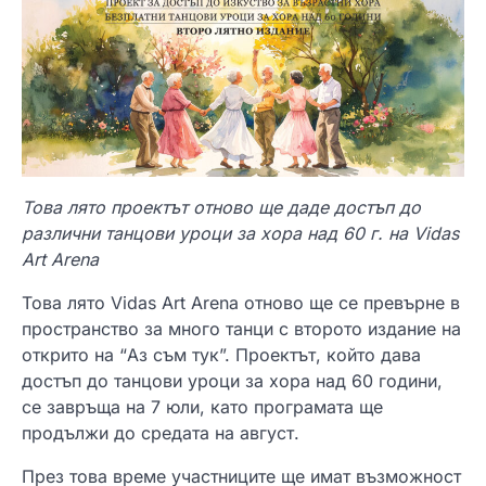
Това лято проектът отново ще даде достъп до
различни танцови уроци за хора над 60 г. на Vidas
Art Arena
Това лято Vidas Art Arena отново ще се превърне в
пространство за много танци с второто издание на
открито на “Аз съм тук”. Проектът, който дава
достъп до танцови уроци за хора над 60 години,
се завръща на 7 юли, като програмата ще
продължи до средата на август.
През това време участниците ще имат възможност