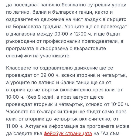
да посещават напълно безплатно сутрешни уроци
по латино, бални и български танци, както и
оздравително движение на чист въздух в сърцето
на Борисовата градина. Уроците ще се провеждат
в диапазона между 09:00 и 12:00 ч. и ще бъдат
ръководени от професионални преподаватели, а
програмата е съобразена с възрастовите
специфики на участниците.
Класовете по оздравително движение ще се
провеждат от 09:00 ч. всеки вторник и четвъртък,
а уроците по латино и бални танци ще са от
вторник до четвъртък включително през юли, от
10:00 ч. (без 9 юли), а през август ще се
провеждат вторник и четвъртък, отново от 10:00 ч.
Часовете по български танци ще бъдат само през
юли, от вторник до четвъртък включително, от
11:00 ч. Актуална информация за програмата може
да следите във
фейсбук страницата
на “Аз съм