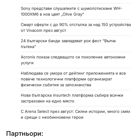
Sony представи слушалките с шумопотискане WH-
1000XM6 в нов цвят „Olive Gray“
Смарт оферти с до 90% отстъпка за над 150 устройства
от Vivacom през август
24 български банди завладяват рок фест “Вълча
пътека”
Acronis показа следващото си поколение автономни
услуги
Наблюдава се умора от дейтинг приложенията и все
повече технологични платформи организират
физически събития за запознанства
Нова българска insurtech платформа събира всички
застраховки на едно място
С Arena Select през август: Силни истории, много смях
и срещи с необикновени герои
Партньори: