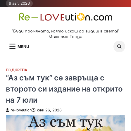
Skip
6 авг. 2026
to
content
“Бъди промяната, която искаш да видиш в света!”
Махатма Ганди
MENU
ПОДКРЕПА
“Аз съм тук” се завръща с
второто си издание на открито
на 7 юли
re-loveution
юни 26, 2026