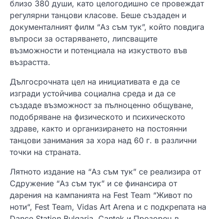
близо 380 души, като целогодишно се провеждат
регулярни танцови класове. Беше създаден и
документалният филм “Аз съм тук”, който повдига
въпроси за остаряването, липсващите
възможности и потенциала на изкуството във
възрастта.
Дългосрочната цел на инициативата е да се
изгради устойчива социална среда и да се
създаде възможност за пълноценно общуване,
подобряване на физическото и психическото
здраве, както и организирането на постоянни
танцови занимания за хора над 60 г. в различни
точки на страната.
Лятното издание на “Аз съм тук” се реализира от
Сдружение “Аз съм тук” и се финансира от
дарения на кампанията на Fest Team “Живот по
ноти“, Fest Team, Vidas Art Arena и с подкрепата на
Dance Station Bulgaria, Cantek и Прозорец в