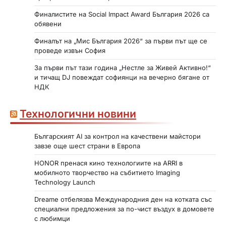
Финалистите на Social Impact Award България 2026 са
обявени
Финалът на „Мис България 2026“ за първи път ще се
проведе извън София
За първи път тази година „Нестле за Живей Активно!“
и тичащ DJ повеждат софиянци на вечерно бягане от
НДК
Технологични новини
Българският AI за контрол на качествени майстори
завзе още шест страни в Европа
HONOR пренася кино технологиите на ARRI в
мобилното творчество на събитието Imaging
Technology Launch
Dreame отбелязва Международния ден на котката със
специални предложения за по-чист въздух в домовете
с любимци