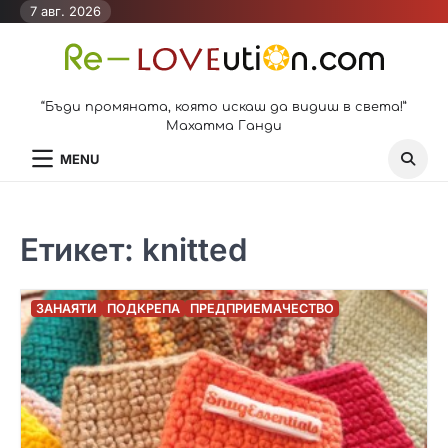
Skip
7 авг. 2026
to
content
“Бъди промяната, която искаш да видиш в света!”
Махатма Ганди
MENU
Етикет:
knitted
ЗАНАЯТИ
ПОДКРЕПА
ПРЕДПРИЕМАЧЕСТВО