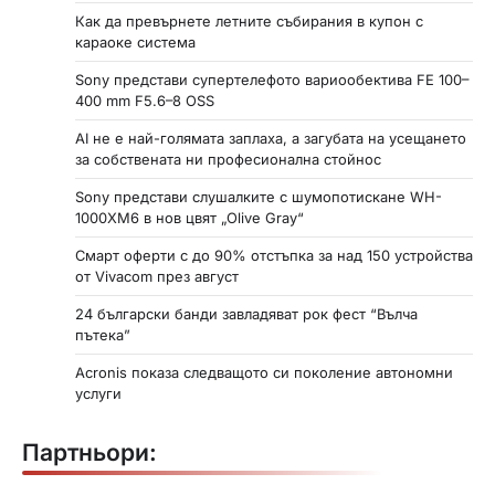
Как да превърнете летните събирания в купон с
караоке система
Sony представи супертелефото вариообектива FE 100–
400 mm F5.6–8 OSS
AI не е най-голямата заплаха, а загубата на усещането
за собствената ни професионална стойнос
Sony представи слушалките с шумопотискане WH-
1000XM6 в нов цвят „Olive Gray“
Смарт оферти с до 90% отстъпка за над 150 устройства
от Vivacom през август
24 български банди завладяват рок фест “Вълча
пътека”
Acronis показа следващото си поколение автономни
услуги
Партньори: