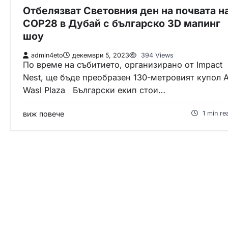
Отбелязват Световния ден на почвата н
COP28 в Дубай с българско 3D мапинг
шоу
admin4eto
декември 5, 2023
394 Views
По време на събитието, организирано от Impact
Nest, ще бъде преобразен 130-метровият купoл A
Wasl Plaza Български екип стои…
виж повече
1 min re