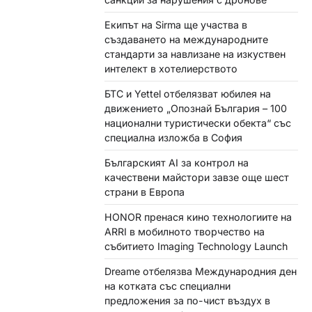
Екипът на Sirma ще участва в
създаването на международните
стандарти за навлизане на изкуствен
интелект в хотелиерството
БТС и Yettel отбелязват юбилея на
движението „Опознай България – 100
национални туристически обекта“ със
специална изложба в София
Българският AI за контрол на
качествени майстори завзе още шест
страни в Европа
HONOR пренася кино технологиите на
ARRI в мобилното творчество на
събитието Imaging Technology Launch
Dreame отбелязва Международния ден
на котката със специални
предложения за по-чист въздух в