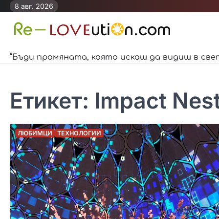
Skip
8 авг. 2026
to
content
“Бъди промяната, която искаш да видиш в све
Етикет:
Impact Nes
ЛЮБИМЦИ
ТЕХНОЛОГИИ