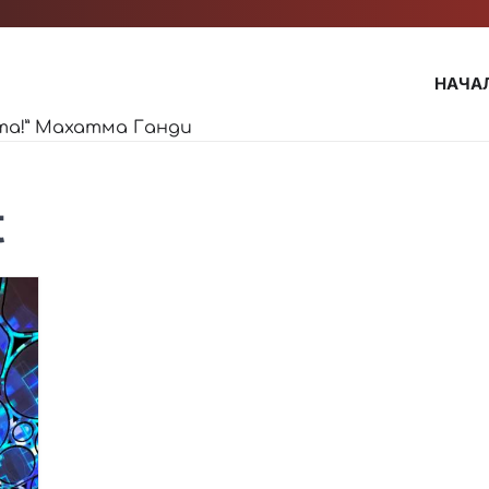
НАЧА
та!” Махатма Ганди
t