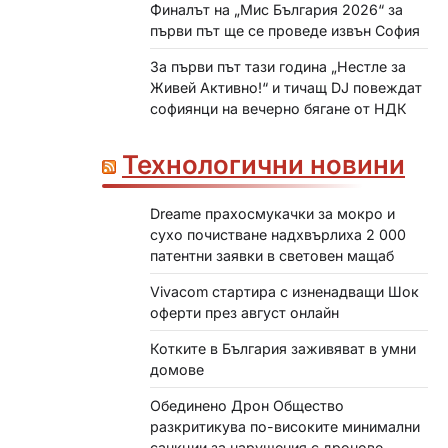
Финалът на „Мис България 2026“ за
първи път ще се проведе извън София
За първи път тази година „Нестле за
Живей Активно!“ и тичащ DJ повеждат
софиянци на вечерно бягане от НДК
Технологични новини
Dreame прахосмукачки за мокро и
сухо почистване надхвърлиха 2 000
патентни заявки в световен мащаб
Vivacom стартира с изненадващи Шок
оферти през август онлайн
Котките в България заживяват в умни
домове
Обединено Дрон Общество
разкритикува по-високите минимални
санкции за нарушения с дронове