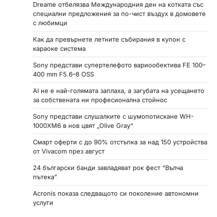
Dreame отбелязва Международния ден на котката със
специални предложения за по-чист въздух в домовете
с любимци
Как да превърнете летните събирания в купон с
караоке система
Sony представи супертелефото вариообектива FE 100–
400 mm F5.6–8 OSS
AI не е най-голямата заплаха, а загубата на усещането
за собствената ни професионална стойнос
Sony представи слушалките с шумопотискане WH-
1000XM6 в нов цвят „Olive Gray“
Смарт оферти с до 90% отстъпка за над 150 устройства
от Vivacom през август
24 български банди завладяват рок фест “Вълча
пътека”
Acronis показа следващото си поколение автономни
услуги