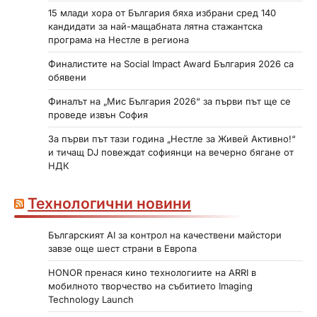
15 млади хора от България бяха избрани сред 140
кандидати за най-мащабната лятна стажантска
програма на Нестле в региона
Финалистите на Social Impact Award България 2026 са
обявени
Финалът на „Мис България 2026“ за първи път ще се
проведе извън София
За първи път тази година „Нестле за Живей Активно!“
и тичащ DJ повеждат софиянци на вечерно бягане от
НДК
Технологични новини
Българският AI за контрол на качествени майстори
завзе още шест страни в Европа
HONOR пренася кино технологиите на ARRI в
мобилното творчество на събитието Imaging
Technology Launch