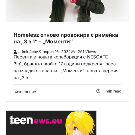
Homelesz отново провокира с римейка
на „3 в 1“ – „Моменти“
admin4eto
април 16, 2022
291 Views
Песента е новата колаборация с NESCAFE
3in1, брандът, който 17 години подкрепя гласа
на младите таланти „Моменти“, новата версия
на „3 в…
1 min read
виж повече