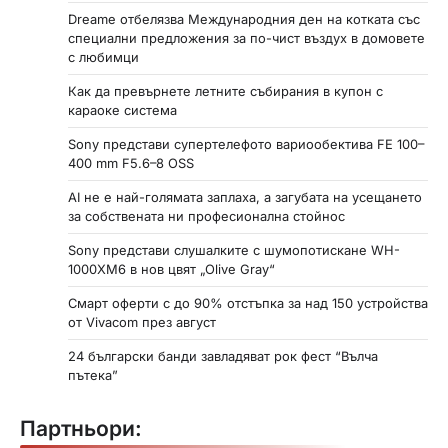
Dreame отбелязва Международния ден на котката със
специални предложения за по-чист въздух в домовете
с любимци
Как да превърнете летните събирания в купон с
караоке система
Sony представи супертелефото вариообектива FE 100–
400 mm F5.6–8 OSS
AI не е най-голямата заплаха, а загубата на усещането
за собствената ни професионална стойнос
Sony представи слушалките с шумопотискане WH-
1000XM6 в нов цвят „Olive Gray“
Смарт оферти с до 90% отстъпка за над 150 устройства
от Vivacom през август
24 български банди завладяват рок фест “Вълча
пътека”
Партньори: