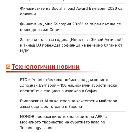
Финалистите на Social Impact Award България 2026 са
обявени
Финалът на „Мис България 2026“ за първи път ще се
проведе извън София
За първи път тази година „Нестле за Живей Активно!“
и тичащ DJ повеждат софиянци на вечерно бягане от
НДК
Технологични новини
БТС и Yettel отбелязват юбилея на движението
„Опознай България – 100 национални туристически
обекта“ със специална изложба в София
Българският AI за контрол на качествени майстори
завзе още шест страни в Европа
HONOR пренася кино технологиите на ARRI в
мобилното творчество на събитието Imaging
Technology Launch