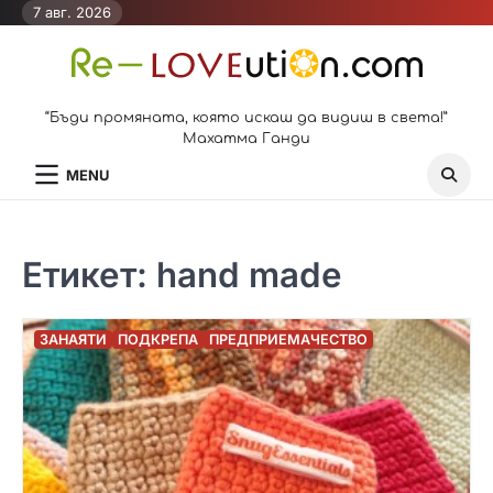
Skip
7 авг. 2026
to
content
“Бъди промяната, която искаш да видиш в света!”
Махатма Ганди
MENU
Етикет:
hand made
ЗАНАЯТИ
ПОДКРЕПА
ПРЕДПРИЕМАЧЕСТВО