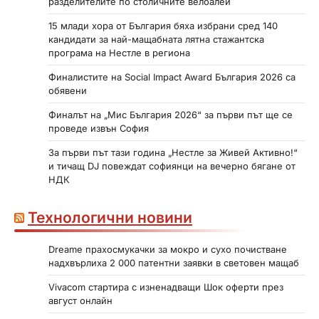
разделителите по столичните велоалеи
15 млади хора от България бяха избрани сред 140
кандидати за най-мащабната лятна стажантска
програма на Нестле в региона
Финалистите на Social Impact Award България 2026 са
обявени
Финалът на „Мис България 2026“ за първи път ще се
проведе извън София
За първи път тази година „Нестле за Живей Активно!“
и тичащ DJ повеждат софиянци на вечерно бягане от
НДК
Технологични новини
Dreame прахосмукачки за мокро и сухо почистване
надхвърлиха 2 000 патентни заявки в световен мащаб
Vivacom стартира с изненадващи Шок оферти през
август онлайн