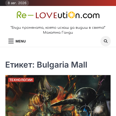
Skip
8 авг. 2026
to
content
“Бъди промяната, която искаш да видиш в света!”
Махатма Ганди
MENU
Етикет:
Bulgaria Mall
ТЕХНОЛОГИИ