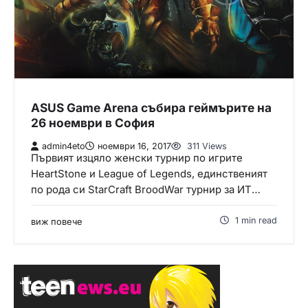
ASUS Game Arena събира геймърите на
26 ноември в София
admin4eto
ноември 16, 2017
311 Views
Първият изцяло женски турнир по игрите
HeartStone и League of Legends, единственият
по рода си StarCraft BroodWar турнир за ИТ…
1 min read
виж повече