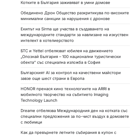
Котките в България заживяват в умни домове
Обединено Дрон Общество разкритикува по-високите
минимални санкции за нарушения с дронове
Екипът на Sirma ще участва в създаването на
международните стандарти за навлизане на изкуствен
интелект в хотелиерството
БТС и Yettel отбелязват юбилея на движението
„Опознай България – 100 национални туристически
обекта“ със специална изложба в София
Българският AI за контрол на качествени майстори
завзе още шест страни в Европа
HONOR пренася кино технологиите на ARRI в
мобилното творчество на събитието Imaging
Technology Launch
Dreame отбелязва Международния ден на котката със
специални предложения за по-чист въздух в домовете
с любимци
Как да превърнете летните събирания в купон с