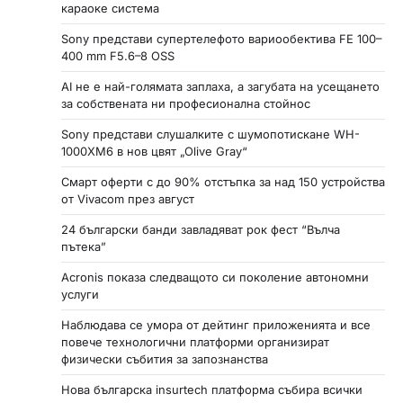
караоке система
Sony представи супертелефото вариообектива FE 100–
400 mm F5.6–8 OSS
AI не е най-голямата заплаха, а загубата на усещането
за собствената ни професионална стойнос
Sony представи слушалките с шумопотискане WH-
1000XM6 в нов цвят „Olive Gray“
Смарт оферти с до 90% отстъпка за над 150 устройства
от Vivacom през август
24 български банди завладяват рок фест “Вълча
пътека”
Acronis показа следващото си поколение автономни
услуги
Наблюдава се умора от дейтинг приложенията и все
повече технологични платформи организират
физически събития за запознанства
Нова българска insurtech платформа събира всички