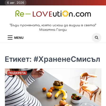
Skip
6 авг. 2026
to
content
“Бъди промяната, която искаш да видиш в света!”
Махатма Ганди
MENU
Етикет:
#ХраненеСмисъл
ПОДКРЕПА