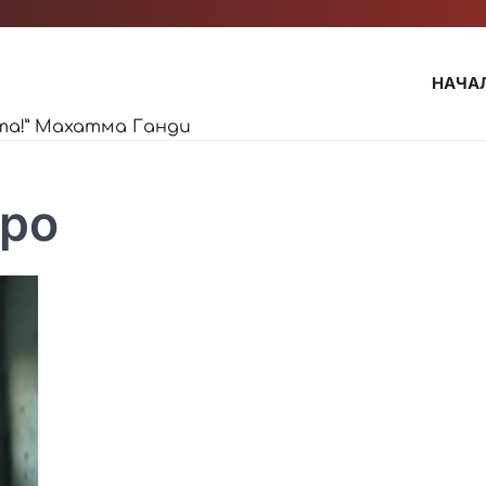
НАЧА
та!” Махатма Ганди
аро