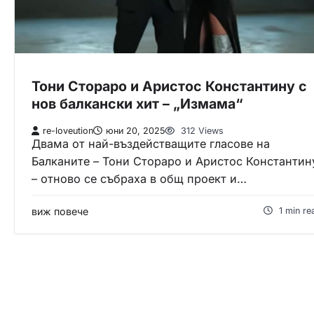
Тони Стораро и Аристос Константину с
нов балкански хит – „Измама“
re-loveution
юни 20, 2025
312 Views
Двама от най-въздействащите гласове на
Балканите – Тони Стораро и Аристос Константин
– отново се събраха в общ проект и…
виж повече
1 min re