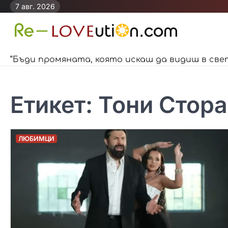
Skip
7 авг. 2026
to
content
“Бъди промяната, която искаш да видиш в све
Етикет:
Тони Стор
ЛЮБИМЦИ