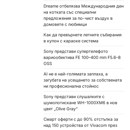
Dreame отбелязва Международния ден
на котката със специални
предложения за по-чист въздух в
домовете с любимци
Как да превърнете летните събирания
в купон с караоке система
Sony представи супертелефото
вариообектива FE 100–400 mm F5.6–8
OSS
AI не е най-голямата заплаха, а
загубата на усещането за собствената
ни професионална стойнос
Sony представи слушалките с
шумопотискане WH-1000XM6 в нов
цвят „Olive Gray“
Смарт оферти с до 90% отстъпка за
над 150 устройства от Vivacom през