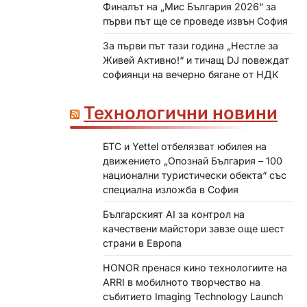
Финалът на „Мис България 2026“ за
първи път ще се проведе извън София
За първи път тази година „Нестле за
Живей Активно!“ и тичащ DJ повеждат
софиянци на вечерно бягане от НДК
Технологични новини
БТС и Yettel отбелязват юбилея на
движението „Опознай България – 100
национални туристически обекта“ със
специална изложба в София
Българският AI за контрол на
качествени майстори завзе още шест
страни в Европа
HONOR пренася кино технологиите на
ARRI в мобилното творчество на
събитието Imaging Technology Launch