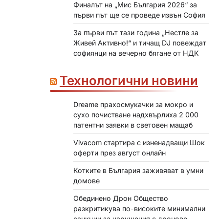
Финалът на „Мис България 2026“ за
първи път ще се проведе извън София
За първи път тази година „Нестле за
Живей Активно!“ и тичащ DJ повеждат
софиянци на вечерно бягане от НДК
Технологични новини
Dreame прахосмукачки за мокро и
сухо почистване надхвърлиха 2 000
патентни заявки в световен мащаб
Vivacom стартира с изненадващи Шок
оферти през август онлайн
Котките в България заживяват в умни
домове
Обединено Дрон Общество
разкритикува по-високите минимални
санкции за нарушения с дронове