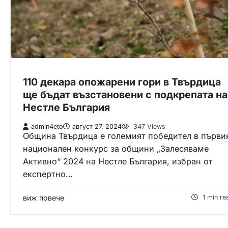
110 декара опожарени гори в Твърдица
ще бъдат възстановени с подкрепата на
Нестле България
admin4eto
август 27, 2024
347 Views
Община Твърдица е големият победител в първи
национален конкурс за общини „Залесяваме
Активно“ 2024 на Нестле България, избран от
експертно…
виж повече
1 min re