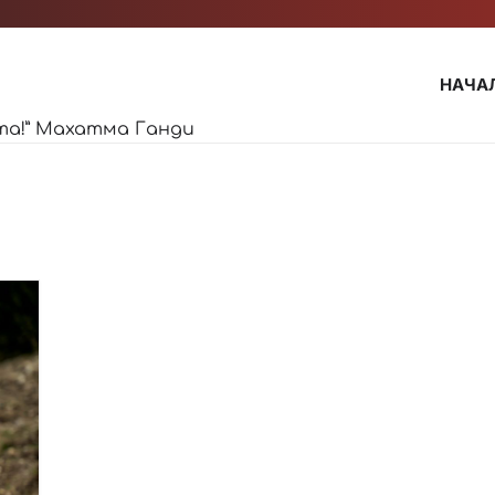
НАЧА
та!” Махатма Ганди