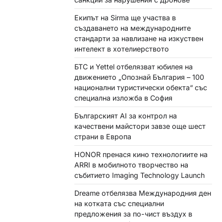
Екипът на Sirma ще участва в
създаването на международните
стандарти за навлизане на изкуствен
интелект в хотелиерството
БТС и Yettel отбелязват юбилея на
движението „Опознай България – 100
национални туристически обекта“ със
специална изложба в София
Българският AI за контрол на
качествени майстори завзе още шест
страни в Европа
HONOR пренася кино технологиите на
ARRI в мобилното творчество на
събитието Imaging Technology Launch
Dreame отбелязва Международния ден
на котката със специални
предложения за по-чист въздух в