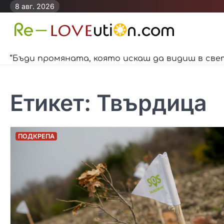
Skip
8 авг. 2026
to
content
“Бъди промяната, която искаш да видиш в све
Етикет:
Твърдица
ПОДКРЕПА