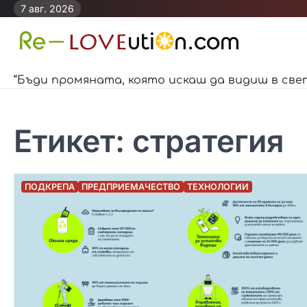
Skip
7 авг. 2026
to
content
“Бъди промяната, която искаш да видиш в све
Етикет:
стратегия
ПОДКРЕПА
ПРЕДПРИЕМАЧЕСТВО
ТЕХНОЛОГИИ