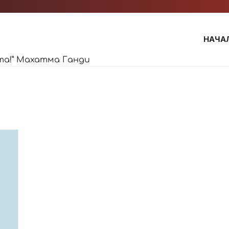
НАЧА
та!” Махатма Ганди