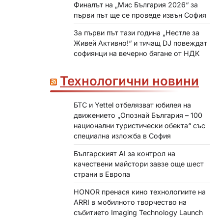
Финалът на „Мис България 2026“ за
първи път ще се проведе извън София
За първи път тази година „Нестле за
Живей Активно!“ и тичащ DJ повеждат
софиянци на вечерно бягане от НДК
Технологични новини
БТС и Yettel отбелязват юбилея на
движението „Опознай България – 100
национални туристически обекта“ със
специална изложба в София
Българският AI за контрол на
качествени майстори завзе още шест
страни в Европа
HONOR пренася кино технологиите на
ARRI в мобилното творчество на
събитието Imaging Technology Launch