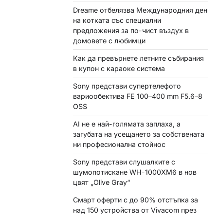
Dreame отбелязва Международния ден
на котката със специални
предложения за по-чист въздух в
домовете с любимци
Как да превърнете летните събирания
в купон с караоке система
Sony представи супертелефото
вариообектива FE 100–400 mm F5.6–8
OSS
AI не е най-голямата заплаха, а
загубата на усещането за собствената
ни професионална стойнос
Sony представи слушалките с
шумопотискане WH-1000XM6 в нов
цвят „Olive Gray“
Смарт оферти с до 90% отстъпка за
над 150 устройства от Vivacom през