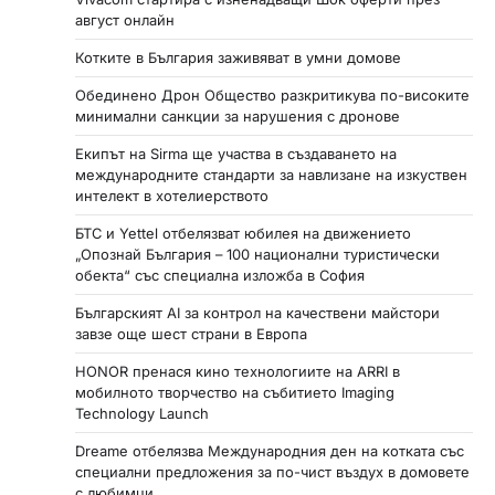
август онлайн
Котките в България заживяват в умни домове
Обединено Дрон Общество разкритикува по-високите
минимални санкции за нарушения с дронове
Екипът на Sirma ще участва в създаването на
международните стандарти за навлизане на изкуствен
интелект в хотелиерството
БТС и Yettel отбелязват юбилея на движението
„Опознай България – 100 национални туристически
обекта“ със специална изложба в София
Българският AI за контрол на качествени майстори
завзе още шест страни в Европа
HONOR пренася кино технологиите на ARRI в
мобилното творчество на събитието Imaging
Technology Launch
Dreame отбелязва Международния ден на котката със
специални предложения за по-чист въздух в домовете
с любимци