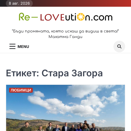
Skip
8 авг. 2026
to
content
“Бъди промяната, която искаш да видиш в света!”
Махатма Ганди
MENU
Етикет:
Стара Загора
ЛЮБИМЦИ