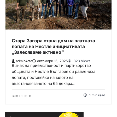
Стара Загора стана дом на златната
лопата на Нестле инициативата
„Залесяваме активно“
admin4eto
октомври 16, 2025
323 Views
В знак на приемственост и партньорство
общината и Нестле България си размениха
лопати, поставяйки началото на
възстановяването на 65 декара…
1 min read
виж повече