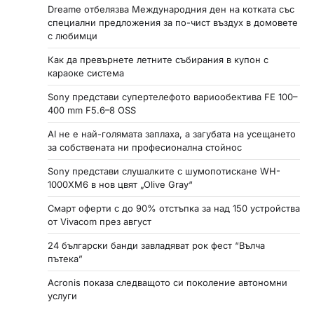
Dreame отбелязва Международния ден на котката със
специални предложения за по-чист въздух в домовете
с любимци
Как да превърнете летните събирания в купон с
караоке система
Sony представи супертелефото вариообектива FE 100–
400 mm F5.6–8 OSS
AI не е най-голямата заплаха, а загубата на усещането
за собствената ни професионална стойнос
Sony представи слушалките с шумопотискане WH-
1000XM6 в нов цвят „Olive Gray“
Смарт оферти с до 90% отстъпка за над 150 устройства
от Vivacom през август
24 български банди завладяват рок фест “Вълча
пътека”
Acronis показа следващото си поколение автономни
услуги