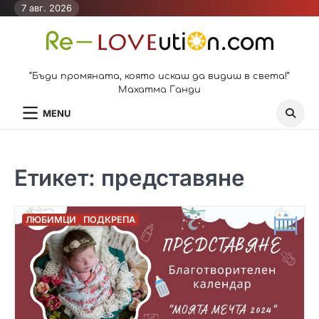
Skip
7 авг. 2026
to
content
“Бъди промяната, която искаш да видиш в света!”
Махатма Ганди
MENU
Етикет:
представяне
ЛЮБИМЦИ
ПОДКРЕПА