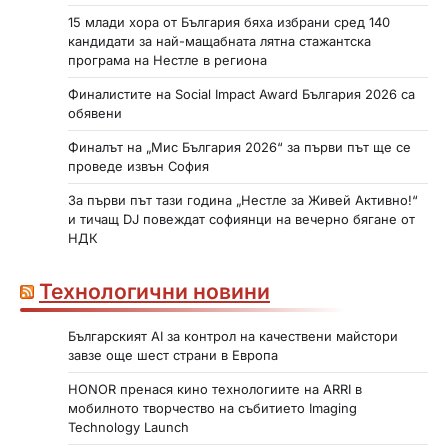
15 млади хора от България бяха избрани сред 140
кандидати за най-мащабната лятна стажантска
програма на Нестле в региона
Финалистите на Social Impact Award България 2026 са
обявени
Финалът на „Мис България 2026“ за първи път ще се
проведе извън София
За първи път тази година „Нестле за Живей Активно!“
и тичащ DJ повеждат софиянци на вечерно бягане от
НДК
Технологични новини
Българският AI за контрол на качествени майстори
завзе още шест страни в Европа
HONOR пренася кино технологиите на ARRI в
мобилното творчество на събитието Imaging
Technology Launch