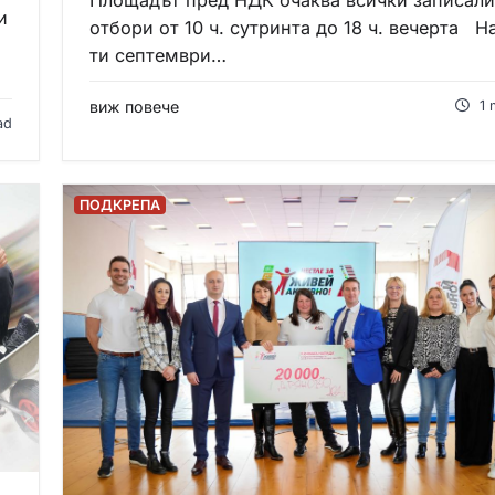
и
отбори от 10 ч. сутринта до 18 ч. вечерта На
ти септември…
виж повече
1 
ad
ПОДКРЕПА