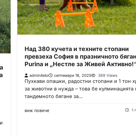
Над 380 кучета и техните стопани
превзеха София в празничното бяган
Purina и „Нестле за Живей Активно!
а
а
admin4eto
септември 18, 2025
369 Views
Пухкави опашки, радостни стопани и 1 тон 
за животни в нужда – това бе кулминацията 
тандемното бягане за…
виж повече
1 
ни