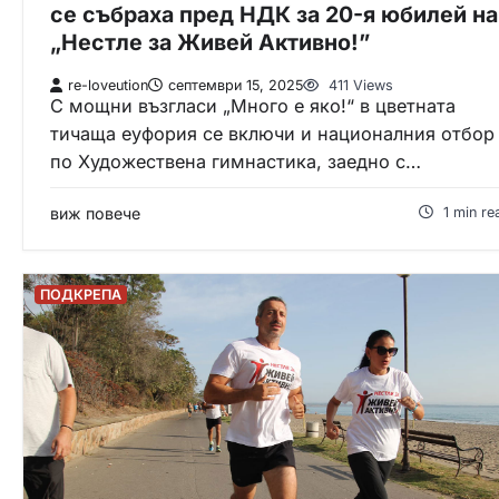
се събраха пред НДК за 20-я юбилей на
„Нестле за Живей Активно!”
re-loveution
септември 15, 2025
411 Views
С мощни възгласи „Много е яко!“ в цветната
тичаща еуфория се включи и националния отбор
по Художествена гимнастика, заедно с…
виж повече
1 min re
ПОДКРЕПА