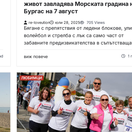
живот завладява Морската градина 
Бургас на 7 август
re-loveution
юли 28, 2025
705 Views
Бягане с препятствия от ледени блокове, ул
волейбол и стрелба с лък са само част от
забавните предизвикателства в съпътстващ
ad
виж повече
1 
ЛЮБИМЦИ