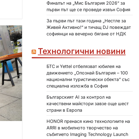
Финалът на „Мис България 2026“ за
първи път ще се проведе извън София
За първи път тази година „Нестле за
Живей Активно!“ и тичащ DJ повеждат
софиянци на вечерно бягане от НДК
Технологични новини
БТС и Yettel отбелязват юбилея на
движението „Опознай България – 100
национални туристически обекта“ със
специална изложба в София
Българският AI за контрол на
качествени майстори завзе още шест
страни в Европа
HONOR пренася кино технологиите на
ARRI в мобилното творчество на
събитието Imaging Technology Launch