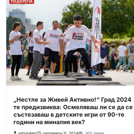
ПОДКРЕПА
„Нестле за Живей Активно!“ Град 2024
те предизвиква: Осмеляваш ли се да се
състезаваш в детските игри от 90-те
години на миналия век?
admin4eto
септември 11, 2024
302 Views