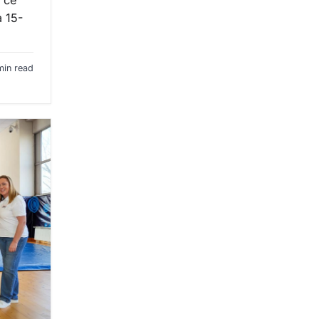
 15-
min read