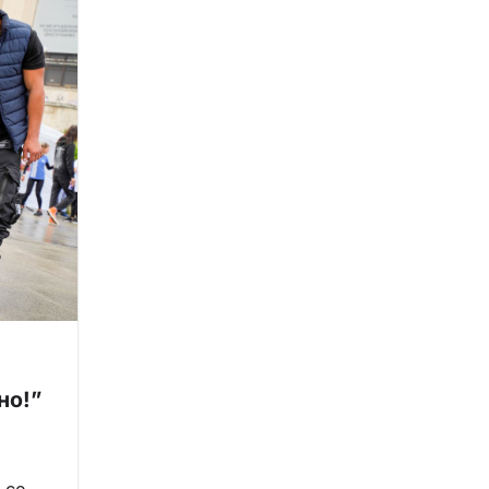
но!”
 се