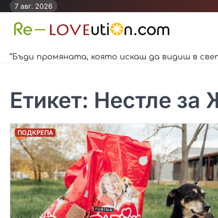
Skip
7 авг. 2026
to
content
“Бъди промяната, която искаш да видиш в све
Етикет:
Нестле за 
ПОДКРЕПА