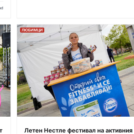
ad
ЛЮБИМЦИ
т
Летен Нестле фестивал на активния