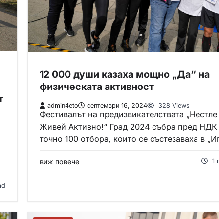
12 000 души казаха мощно „Да“ на
физическата активност
т
admin4eto
септември 16, 2024
328 Views
Фестивалът на предизвикателствата „Нестле
Живей Активно!“ Град 2024 събра пред НДК
точно 100 отбора, които се състезаваха в „
виж повече
1 
ad