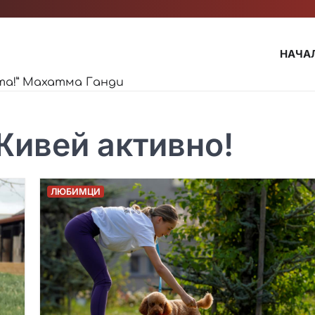
НАЧА
та!” Махатма Ганди
Живей активно!
ЛЮБИМЦИ