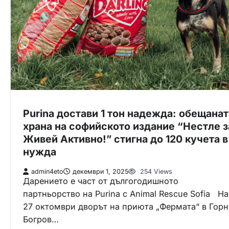
Purina достави 1 тон надежда: обещанат
храна на софийското издание “Нестле з
Живей Активно!” стигна до 120 кучета в
нужда
admin4eto
декември 1, 2025
254 Views
Дарението е част от дългогодишното
партньорство на Purina с Animal Rescue Sofia На
27 октомври дворът на приюта „Фермата“ в Гор
Богров…