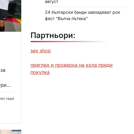
август
24 български банди завладяват рок
фест “Вълча пътека”
Партньори:
sex shop
преглед и проверка на кола преди
 за
покупка
Игри…
min read