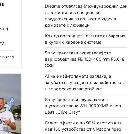
на
Dreame отбелязва Международния ден
на котката със специални
предложения за по-чист въздух в
домовете с любимци
ичен
Как да превърнете летните събирания
в купон с караоке система
ата…
Sony представи супертелефото
min read
вариообектива FE 100–400 mm F5.6–8
OSS
AI не е най-голямата заплаха, а
загубата на усещането за собствената
ни професионална стойнос
Sony представи слушалките с
шумопотискане WH-1000XM6 в нов
цвят „Olive Gray“
Смарт оферти с до 90% отстъпка за
над 150 устройства от Vivacom през