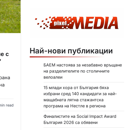
Най-нови публикации
е с
“
БАЕМ настоява за незабавно връщане
на разделителите по столичните
велоалеи
храна
на
15 млади хора от България бяха
избрани сред 140 кандидати за най-
мащабната лятна стажантска
min read
програма на Нестле в региона
Финалистите на Social Impact Award
България 2026 са обявени