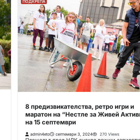
ПОДКРЕПА
8 предизвикателства, ретро игри и
маратон на “Нестле за Живей Актив
на 15 септември
admin4eto
септември 3, 2024
270 Views
Площадът пред НДК очаква всички записали