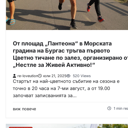
От площад „Пантеона“ в Морската
градина на Бургас тръгва първото
Цветно тичане по залез, организирано о
„Нестле за Живей Активно!“
re-loveution
юли 21, 2025
520 Views
Стартът на най-цветното събитие на сезона е
точно в 20 часа на 7-ми август, а от 19.00
започват записванията за…
виж повече
1 min re