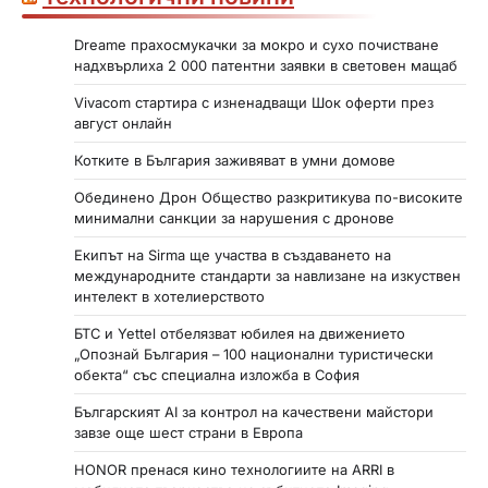
а
Dreame прахосмукачки за мокро и сухо почистване
н
надхвърлиха 2 000 патентни заявки в световен мащаб
и
Vivacom стартира с изненадващи Шок оферти през
ц
август онлайн
и
Котките в България заживяват в умни домове
Обединено Дрон Общество разкритикува по-високите
минимални санкции за нарушения с дронове
Екипът на Sirma ще участва в създаването на
международните стандарти за навлизане на изкуствен
интелект в хотелиерството
БТС и Yettel отбелязват юбилея на движението
„Опознай България – 100 национални туристически
обекта“ със специална изложба в София
Българският AI за контрол на качествени майстори
завзе още шест страни в Европа
HONOR пренася кино технологиите на ARRI в