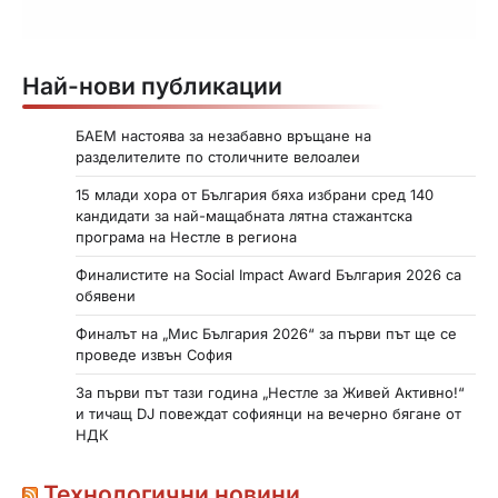
л
и
Най-нови публикации
к
а
БАЕМ настоява за незабавно връщане на
разделителите по столичните велоалеи
ц
15 млади хора от България бяха избрани сред 140
и
кандидати за най-мащабната лятна стажантска
и
програма на Нестле в региона
т
Финалистите на Social Impact Award България 2026 са
обявени
е
Финалът на „Мис България 2026“ за първи път ще се
н
проведе извън София
а
За първи път тази година „Нестле за Живей Активно!“
с
и тичащ DJ повеждат софиянци на вечерно бягане от
НДК
т
р
Технологични новини