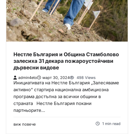
Нестле България и Община Стамболово
залесиха 31 декара пожароустойчиви
дървесни видове
admin4eto
март 30, 2024
498 Views
Инициативата на Нестле България „Залесяваме
активно“ стартира национална амбициозна
програма достъпна за всички общини в
страната Нестле България покани
партньорите…
1 min read
виж повече