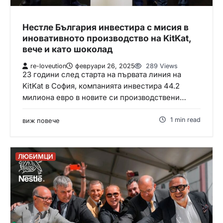
Нестле България инвестира с мисия в
иновативното производство на KitKat,
вече и като шоколад
re-loveution
февруари 26, 2025
289 Views
23 години след старта на първата линия на
KitKat в София, компанията инвестира 44.2
милиона евро в новите си производствени…
1 min read
виж повече
ЛЮБИМЦИ