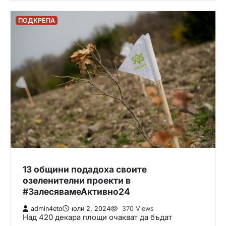
ПОДКРЕПА
13 общини подадоха своите
озеленителни проекти в
#ЗалесявамеАктивно24
admin4eto
юли 2, 2024
370 Views
Над 420 декара площи очакват да бъдат