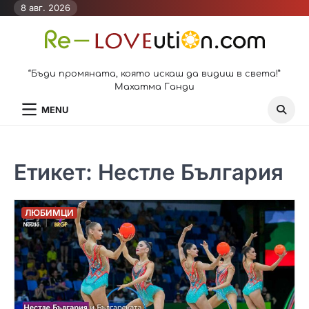
Skip
8 авг. 2026
to
content
“Бъди промяната, която искаш да видиш в света!”
Махатма Ганди
MENU
Етикет:
Нестле България
ЛЮБИМЦИ