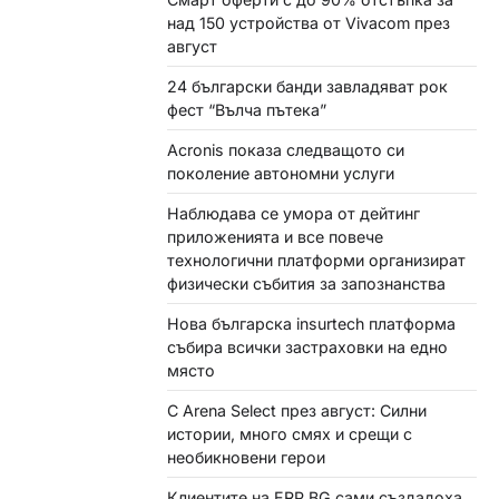
над 150 устройства от Vivacom през
август
24 български банди завладяват рок
фест “Вълча пътека”
Acronis показа следващото си
поколение автономни услуги
Наблюдава се умора от дейтинг
приложенията и все повече
технологични платформи организират
физически събития за запознанства
Нова българска insurtech платформа
събира всички застраховки на едно
място
С Arena Select през август: Силни
истории, много смях и срещи с
необикновени герои
Клиентите на ERP.BG сами създадоха