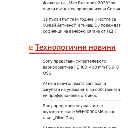
Финалът на „Мис България 2026“ за
първи път ще се проведе извън София
За първи път тази година „Нестле за
Живей Активно!“ и тичащ DJ повеждат
софиянци на вечерно бягане от НДК
Технологични новини
Sony представи супертелефото
вариообектива FE 100–400 mm F5.6–8
OSS
AI не е най-голямата заплаха, а
загубата на усещането за собствената
ни професионална стойнос
Sony представи слушалките с
шумопотискане WH-1000XM6 в нов
цвят „Olive Gray“
Смарт оферти с до 90% отстъпка за