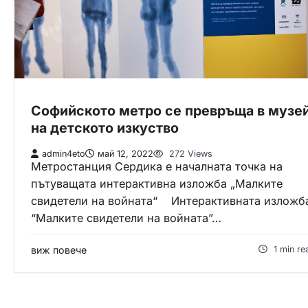
Софийското метро се превръща в музе
на детското изкуство
admin4eto
май 12, 2022
272 Views
Метростанция Сердика е началната точка на
пътуващата интерактивна изложба „Малките
свидетели на войната“ Интерактивната изложб
“Малките свидетели на войната”…
виж повече
1 min re