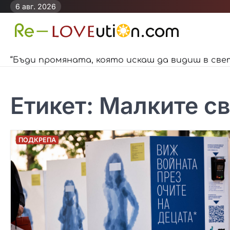
Skip
6 авг. 2026
to
content
“Бъди промяната, която искаш да видиш в све
Етикет:
Малките св
ПОДКРЕПА