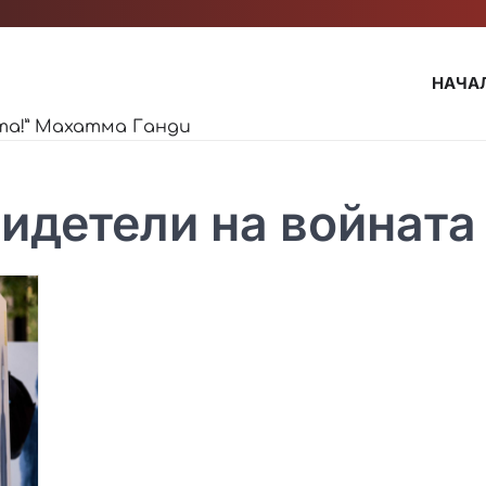
НАЧА
та!” Махатма Ганди
идетели на войната