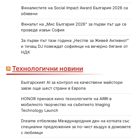
Финалистите на Social Impact Award България 2026 са
обявени
Финалът на „Мис България 2026“ за първи път ще се
проведе извън София
За първи път тази година „Нестле за Живей Активно!“
и тичащ DJ повеждат софиянци на вечерно бягане от
НДК
Технологични новини
Българският AI за контрол на качествени майстори
завзе още шест страни в Европа
HONOR пренася кино технологиите на ARRI в
мобилното творчество на събитието Imaging
Technology Launch
Dreame отбелязва Международния ден на котката със
специални предложения за по-чист въздух в домовете
с любимци