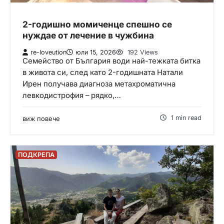
2-годишно момиченце спешно се
нуждае от лечение в чужбина
re-loveution
юли 15, 2026
192 Views
Семейство от България води най-тежката битка
в живота си, след като 2-годишната Натали
Ирен получава диагноза метахроматична
левкодистрофия – рядко,…
1 min read
виж повече
ПОДКРЕПА