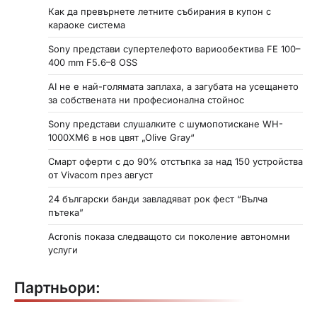
Как да превърнете летните събирания в купон с
караоке система
Sony представи супертелефото вариообектива FE 100–
400 mm F5.6–8 OSS
AI не е най-голямата заплаха, а загубата на усещането
за собствената ни професионална стойнос
Sony представи слушалките с шумопотискане WH-
1000XM6 в нов цвят „Olive Gray“
Смарт оферти с до 90% отстъпка за над 150 устройства
от Vivacom през август
24 български банди завладяват рок фест “Вълча
пътека”
Acronis показа следващото си поколение автономни
услуги
Партньори: