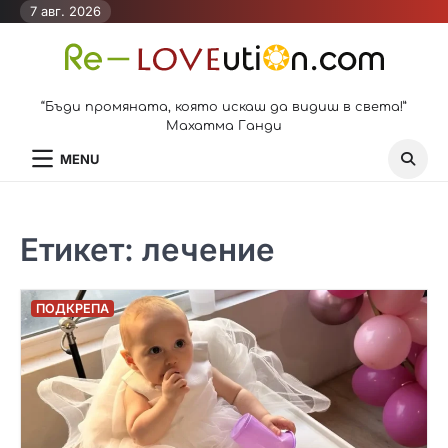
Skip
7 авг. 2026
to
content
“Бъди промяната, която искаш да видиш в света!”
Махатма Ганди
MENU
Етикет:
лечение
ПОДКРЕПА