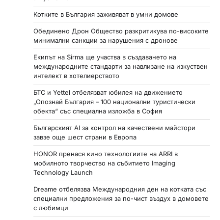
Котките в България заживяват в умни домове
Обединено Дрон Общество разкритикува по-високите
минимални санкции за нарушения с дронове
Екипът на Sirma ще участва в създаването на
международните стандарти за навлизане на изкуствен
интелект в хотелиерството
БТС и Yettel отбелязват юбилея на движението
„Опознай България – 100 национални туристически
обекта“ със специална изложба в София
Българският AI за контрол на качествени майстори
завзе още шест страни в Европа
HONOR пренася кино технологиите на ARRI в
мобилното творчество на събитието Imaging
Technology Launch
Dreame отбелязва Международния ден на котката със
специални предложения за по-чист въздух в домовете
с любимци