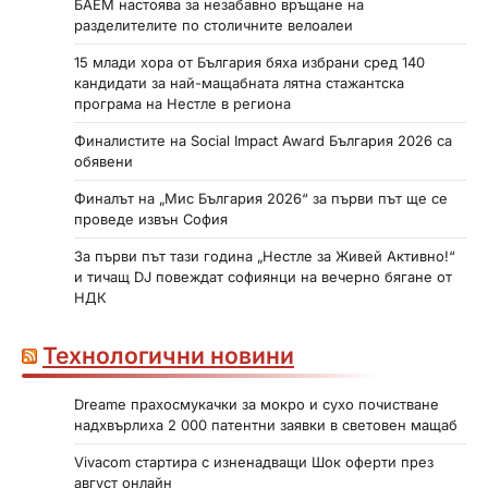
БАЕМ настоява за незабавно връщане на
разделителите по столичните велоалеи
15 млади хора от България бяха избрани сред 140
кандидати за най-мащабната лятна стажантска
програма на Нестле в региона
Финалистите на Social Impact Award България 2026 са
обявени
Финалът на „Мис България 2026“ за първи път ще се
проведе извън София
За първи път тази година „Нестле за Живей Активно!“
и тичащ DJ повеждат софиянци на вечерно бягане от
НДК
Технологични новини
Dreame прахосмукачки за мокро и сухо почистване
надхвърлиха 2 000 патентни заявки в световен мащаб
Vivacom стартира с изненадващи Шок оферти през
август онлайн