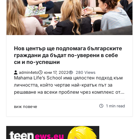
Нов център ще подпомага българските
граждани да бъдат по-уверени в себе
си и по-успешни
admin4eto
юни 17, 2022
280 Views
Mahama Life’s School има цялостен подход към
личността, който чертае най-кратък път за
решаване на всеки проблем чрез комплекс от…
1 min read
виж повече