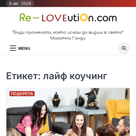
Skip
8 авг. 2026
to
content
“Бъди промяната, която искаш да видиш в света!”
Махатма Ганди
MENU
Етикет:
лайф коучинг
ПОДКРЕПА