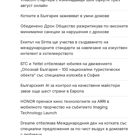
август онлайн
Котките в България заживяват в умни домове
Обединено Дрон Общество разкритикува по-високите
минимални санкции за нарушения с дронове
Екипът на Sirma ще участва в създаването на
международните стандарти за навлизане на изкуствен
интелект в хотелиерството
БТС и Yettel отбелязват юбилея на движението
„Опознай България – 100 национални туристически
обекта“ със специална изложба в София
Българският AI за контрол на качествени майстори
завзе още шест страни в Европа
HONOR пренася кино технологиите на ARRI в
мобилното творчество на събитието Imaging
Technology Launch
Dreame отбелязва Международния ден на котката със
специални предложения за по-чист въздух в домовете
с любимци