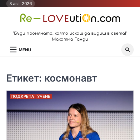
Skip
8 авг. 2026
to
content
“Бъди промяната, която искаш да видиш в света!”
Махатма Ганди
MENU
Етикет:
космонавт
ПОДКРЕПА
УЧЕНЕ