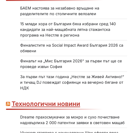
БАЕМ настоява за незабавно връщане на
разделителите по столичните велоалеи
15 млади хора от България бяха избрани сред 140
кандидати за най-мащабната лятна стажантска
програма на Нестле в региона
Финалистите на Social Impact Award България 2026 са
обявени
Финалът на „Мис България 2026“ за първи път ще се
проведе извън София
За първи път тази година „Нестле за Живей Активно!“
и тичащ DJ повеждат софиянци на вечерно бягане от
НДК
Технологични новини
Dreame прахосмукачки за мокро и сухо почистване
надхвърлиха 2 000 патентни заявки в световен мащаб
Vivacom стартира с изненадващи Шок оферти през