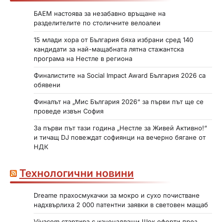
БАЕМ настоява за незабавно връщане на
разделителите по столичните велоалеи
15 млади хора от България бяха избрани сред 140
кандидати за най-мащабната лятна стажантска
програма на Нестле в региона
Финалистите на Social Impact Award България 2026 са
обявени
Финалът на „Мис България 2026“ за първи път ще се
проведе извън София
За първи път тази година „Нестле за Живей Активно!“
и тичащ DJ повеждат софиянци на вечерно бягане от
НДК
Технологични новини
Dreame прахосмукачки за мокро и сухо почистване
надхвърлиха 2 000 патентни заявки в световен мащаб
Vivacom стартира с изненадващи Шок оферти през