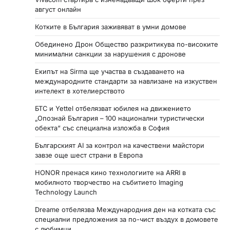
август онлайн
Котките в България заживяват в умни домове
Обединено Дрон Общество разкритикува по-високите
минимални санкции за нарушения с дронове
Екипът на Sirma ще участва в създаването на
международните стандарти за навлизане на изкуствен
интелект в хотелиерството
БТС и Yettel отбелязват юбилея на движението
„Опознай България – 100 национални туристически
обекта“ със специална изложба в София
Българският AI за контрол на качествени майстори
завзе още шест страни в Европа
HONOR пренася кино технологиите на ARRI в
мобилното творчество на събитието Imaging
Technology Launch
Dreame отбелязва Международния ден на котката със
специални предложения за по-чист въздух в домовете
с любимци