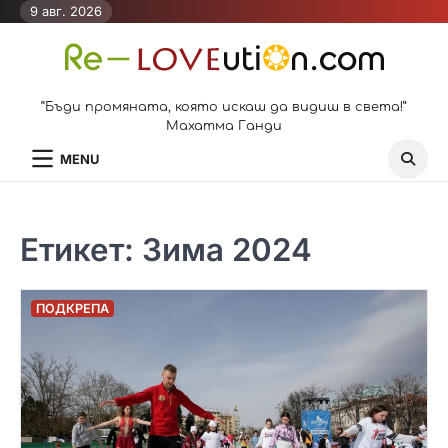
Skip
9 авг. 2026
to
content
“Бъди промяната, която искаш да видиш в света!”
Махатма Ганди
MENU
Етикет:
Зима 2024
ПОДКРЕПА