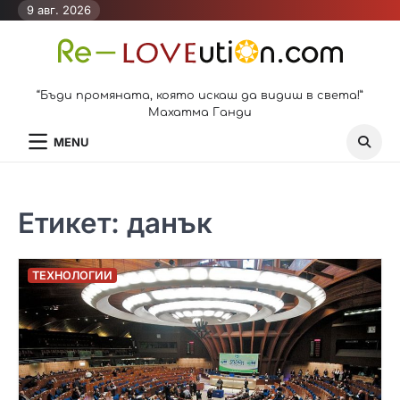
Skip
9 авг. 2026
to
content
“Бъди промяната, която искаш да видиш в света!”
Махатма Ганди
MENU
Етикет:
данък
ТЕХНОЛОГИИ