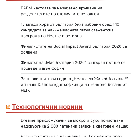
БАЕМ настоява за незабавно връщане на
разделителите по столичните велоалеи
15 млади хора от България бяха избрани сред 140
кандидати за най-мащабната лятна стажантска
програма на Нестле в региона
Финалистите на Social Impact Award България 2026 са
обявени
Финалът на „Мис България 2026“ за първи път ще се
проведе извън София
За първи път тази година „Нестле за Живей Активно!“
и тичащ DJ повеждат софиянци на вечерно бягане от
НДК
Технологични новини
Dreame прахосмукачки за мокро и сухо почистване
надхвърлиха 2 000 патентни заявки в световен мащаб
Vivacom стартира с изненадващи Шок оферти през