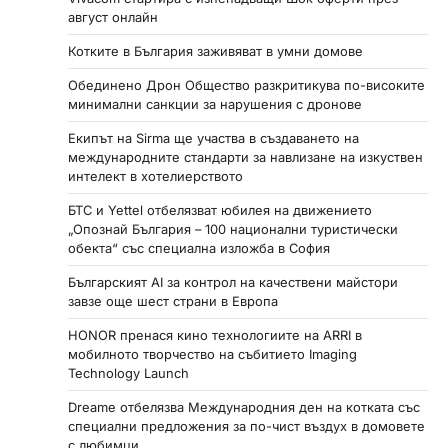
август онлайн
Котките в България заживяват в умни домове
Обединено Дрон Общество разкритикува по-високите
минимални санкции за нарушения с дронове
Екипът на Sirma ще участва в създаването на
международните стандарти за навлизане на изкуствен
интелект в хотелиерството
БТС и Yettel отбелязват юбилея на движението
„Опознай България – 100 национални туристически
обекта“ със специална изложба в София
Българският AI за контрол на качествени майстори
завзе още шест страни в Европа
HONOR пренася кино технологиите на ARRI в
мобилното творчество на събитието Imaging
Technology Launch
Dreame отбелязва Международния ден на котката със
специални предложения за по-чист въздух в домовете
с любимци