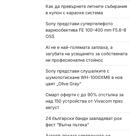
Как да превърнете летните събирания
в купон с караоке система
Sony представи супертелефото
вариообектива FE 100–400 mm F5.6–8
OSS
AI не е най-голямата заплаха, а
загубата на усещането за собствената
ни професионална стойнос
Sony представи слушалките с
шумопотискане WH-1000XM6 в нов
цвят „Olive Gray“
Смарт оферти с до 90% отстъпка за
над 150 устройства от Vivacom през
август
24 български банди завладяват рок
фест “Вълча пътека”
Acronis показа следващото си