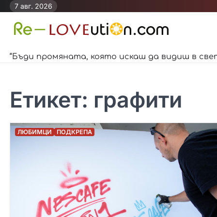
Skip
7 авг. 2026
to
content
“Бъди промяната, която искаш да видиш в све
Етикет:
графити
ЛЮБИМЦИ
ПОДКРЕПА