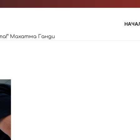
НАЧА
та!” Махатма Ганди