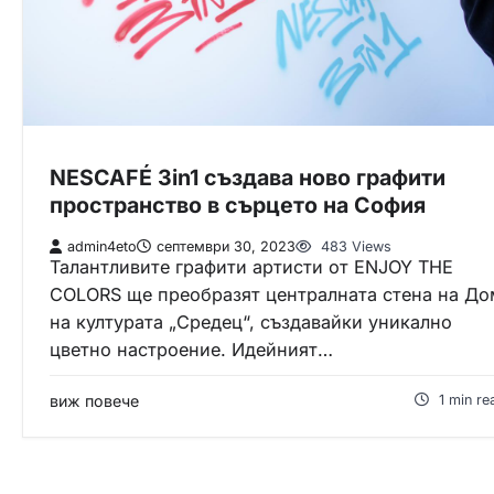
NESCAFÉ 3in1 създава ново графити
пространство в сърцето на София
admin4eto
септември 30, 2023
483 Views
Талантливите графити артисти от ENJOY THE
COLORS ще преобразят централната стена на До
на културата „Средец“, създавайки уникално
цветно настроение. Идейният…
виж повече
1 min re