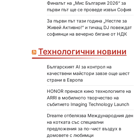
Финалът на „Мис България 2026“ за
първи път ще се проведе извън София
За първи път тази година „Нестле за
Живей Активно!“ и тичащ DJ повеждат
софиянци на вечерно бягане от НДК
Технологични новини
Българският AI за контрол на
качествени майстори завзе още шест
страни в Европа
HONOR пренася кино технологиите на
ARRI в мобилното творчество на
събитието Imaging Technology Launch
Dreame отбелязва Международния ден
на котката със специални
предложения за по-чист въздух в
домовете с любимци