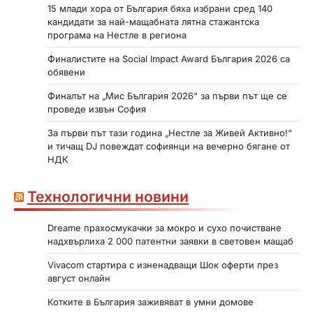
15 млади хора от България бяха избрани сред 140
кандидати за най-мащабната лятна стажантска
програма на Нестле в региона
Финалистите на Social Impact Award България 2026 са
обявени
Финалът на „Мис България 2026“ за първи път ще се
проведе извън София
За първи път тази година „Нестле за Живей Активно!“
и тичащ DJ повеждат софиянци на вечерно бягане от
НДК
Технологични новини
Dreame прахосмукачки за мокро и сухо почистване
надхвърлиха 2 000 патентни заявки в световен мащаб
Vivacom стартира с изненадващи Шок оферти през
август онлайн
Котките в България заживяват в умни домове