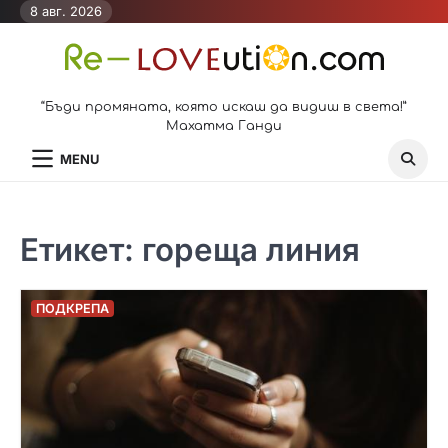
Skip
8 авг. 2026
to
content
“Бъди промяната, която искаш да видиш в света!”
Махатма Ганди
MENU
Етикет:
гореща линия
ПОДКРЕПА