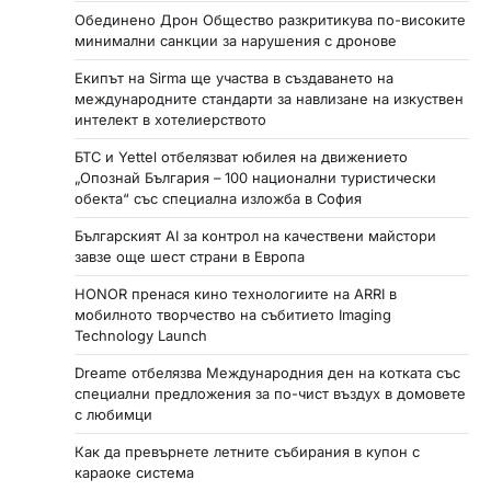
Обединено Дрон Общество разкритикува по-високите
минимални санкции за нарушения с дронове
Екипът на Sirma ще участва в създаването на
международните стандарти за навлизане на изкуствен
интелект в хотелиерството
БТС и Yettel отбелязват юбилея на движението
„Опознай България – 100 национални туристически
обекта“ със специална изложба в София
Българският AI за контрол на качествени майстори
завзе още шест страни в Европа
HONOR пренася кино технологиите на ARRI в
мобилното творчество на събитието Imaging
Technology Launch
Dreame отбелязва Международния ден на котката със
специални предложения за по-чист въздух в домовете
с любимци
Как да превърнете летните събирания в купон с
караоке система