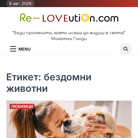
Skip
8 авг. 2026
to
content
“Бъди промяната, която искаш да видиш в света!”
Махатма Ганди
MENU
Етикет:
бездомни
животни
ЛЮБИМЦИ