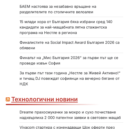
БАЕМ настоява за незабавно връщане на
разделителите по столичните велоалеи
15 млади хора от България бяха избрани сред 140
кандидати за най-мащабната лятна стажантска
програма на Нестле в региона
Финалистите на Social Impact Award България 2026 са
обявени
Финалът на „Мис България 2026“ за първи път ще се
проведе извън София
За първи път тази година „Нестле за Живей Активно!“
и тичащ DJ повеждат софиянци на вечерно бягане от
НДК
Технологични новини
Dreame прахосмукачки за мокро и сухо почистване
надхвърлиха 2 000 патентни заявки в световен мащаб
Vivacom стартира с изненадващи Шок оферти през