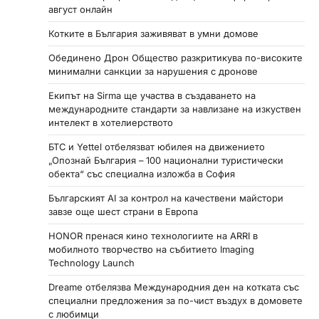
август онлайн
Котките в България заживяват в умни домове
Обединено Дрон Общество разкритикува по-високите
минимални санкции за нарушения с дронове
Екипът на Sirma ще участва в създаването на
международните стандарти за навлизане на изкуствен
интелект в хотелиерството
БТС и Yettel отбелязват юбилея на движението
„Опознай България – 100 национални туристически
обекта“ със специална изложба в София
Българският AI за контрол на качествени майстори
завзе още шест страни в Европа
HONOR пренася кино технологиите на ARRI в
мобилното творчество на събитието Imaging
Technology Launch
Dreame отбелязва Международния ден на котката със
специални предложения за по-чист въздух в домовете
с любимци