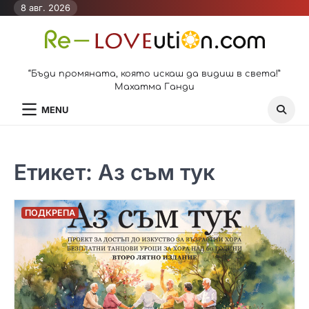
Skip
8 авг. 2026
to
content
“Бъди промяната, която искаш да видиш в света!”
Махатма Ганди
MENU
Етикет:
Аз съм тук
ПОДКРЕПА