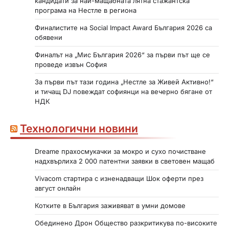
кандидати за най-мащабната лятна стажантска
програма на Нестле в региона
Финалистите на Social Impact Award България 2026 са
обявени
Финалът на „Мис България 2026“ за първи път ще се
проведе извън София
За първи път тази година „Нестле за Живей Активно!“
и тичащ DJ повеждат софиянци на вечерно бягане от
НДК
Технологични новини
Dreame прахосмукачки за мокро и сухо почистване
надхвърлиха 2 000 патентни заявки в световен мащаб
Vivacom стартира с изненадващи Шок оферти през
август онлайн
Котките в България заживяват в умни домове
Обединено Дрон Общество разкритикува по-високите