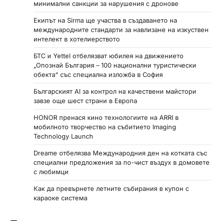
минимални санкции за нарушения с дронове
Екипът на Sirma ще участва в създаването на
международните стандарти за навлизане на изкуствен
интелект в хотелиерството
БТС и Yettel отбелязват юбилея на движението
„Опознай България – 100 национални туристически
обекта“ със специална изложба в София
Българският AI за контрол на качествени майстори
завзе още шест страни в Европа
HONOR пренася кино технологиите на ARRI в
мобилното творчество на събитието Imaging
Technology Launch
Dreame отбелязва Международния ден на котката със
специални предложения за по-чист въздух в домовете
с любимци
Как да превърнете летните събирания в купон с
караоке система