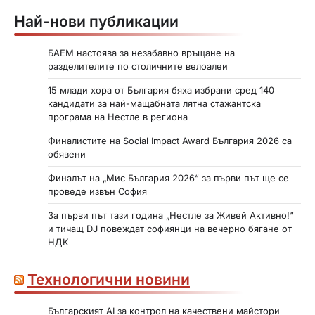
Най-нови публикации
БАЕМ настоява за незабавно връщане на
разделителите по столичните велоалеи
15 млади хора от България бяха избрани сред 140
кандидати за най-мащабната лятна стажантска
програма на Нестле в региона
Финалистите на Social Impact Award България 2026 са
обявени
Финалът на „Мис България 2026“ за първи път ще се
проведе извън София
За първи път тази година „Нестле за Живей Активно!“
и тичащ DJ повеждат софиянци на вечерно бягане от
НДК
Технологични новини
Българският AI за контрол на качествени майстори