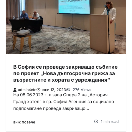
В София се проведе закриващо събитие
по проект „Нова дългосрочна грижа за
възрастните и хората с увреждания“
admin4eto
юни 12, 2023
276 Views
На 08.06.2023 г. в зала Опера 2 на „Астория
Гранд хотел“ в гр. София Агенция за социално
подпомагане проведе закриващо…
1 min read
виж повече