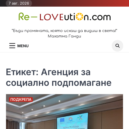
Skip
7 авг. 2026
to
content
“Бъди промяната, която искаш да видиш в света!”
Махатма Ганди
MENU
Етикет:
Агенция за
социално подпомагане
ПОДКРЕПА