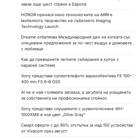
завзе още шест страни в Европа
HONOR пренася кино технологиите на ARRI в
мобилното творчество на събитието Imaging
Technology Launch
Dreame отбелязва Международния ден на котката със
специални предложения за по-чист въздух в домовете
с любимци
Как да превърнете летните събирания в купон с
караоке система
Sony представи супертелефото вариообектива FE 100–
400 mm F5.6–8 OSS
AI не е най-голямата заплаха, а загубата на усещането
за собствената ни професионална стойнос
Sony представи слушалките с шумопотискане WH-
1000XM6 в нов цвят „Olive Gray“
Смарт оферти с до 90% отстъпка за над 150 устройства
от Vivacom през август