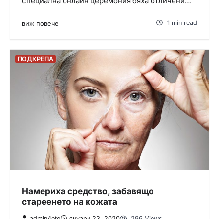
специална онлайн церемония бяха отличени…
1 min read
виж повече
ПОДКРЕПА
Намериха средство, забавящо
стареенето на кожата
admin4eto
януари 23, 2020
296 Views