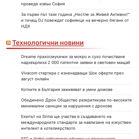
н
проведе извън София
а
За първи път тази година „Нестле за Живей Активно!“
с
и тичащ DJ повеждат софиянци на вечерно бягане от
НДК
т
р
Технологични новини
а
Dreame прахосмукачки за мокро и сухо почистване
н
надхвърлиха 2 000 патентни заявки в световен мащаб
и
Vivacom стартира с изненадващи Шок оферти през
ц
август онлайн
и
Котките в България заживяват в умни домове
Обединено Дрон Общество разкритикува по-високите
минимални санкции за нарушения с дронове
Екипът на Sirma ще участва в създаването на
международните стандарти за навлизане на изкуствен
интелект в хотелиерството
БТС и Yettel отбелязват юбилея на движението