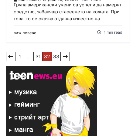
Група американски учени са успели да намерят
средство, забавящо стареенето на кожата. При
това, то се оказва отдавна известно на…
1 min read
виж повече
Р
1
…
31
32
33
а
з
д
е
л
я
н
е