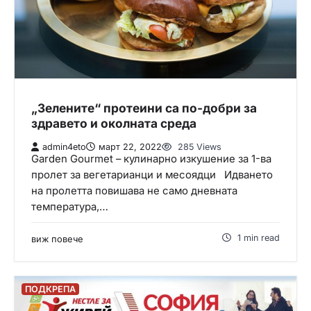
„Зелените“ протеини са по-добри за
здравето и околната среда
admin4eto
март 22, 2022
285 Views
Garden Gourmеt – кулинарно изкушение за 1-ва
пролет за вегетарианци и месоядци Идването
на пролетта повишава не само дневната
температура,…
1 min read
виж повече
ПОДКРЕПА