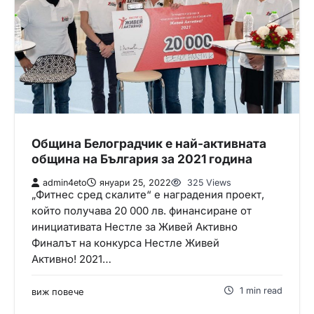
Община Белоградчик е най-активната
община на България за 2021 година
admin4eto
януари 25, 2022
325 Views
„Фитнес сред скалите“ е наградения проект,
който получава 20 000 лв. финансиране от
инициативата Нестле за Живей Активно
Финалът на конкурса Нестле Живей
Активно! 2021…
1 min read
виж повече