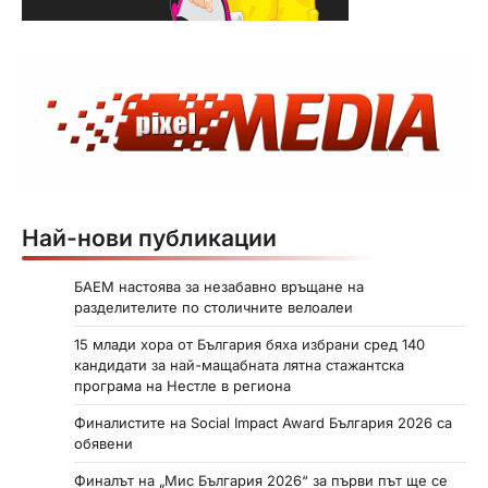
н
а
п
у
б
л
и
Най-нови публикации
к
а
БАЕМ настоява за незабавно връщане на
разделителите по столичните велоалеи
ц
15 млади хора от България бяха избрани сред 140
и
кандидати за най-мащабната лятна стажантска
и
програма на Нестле в региона
т
Финалистите на Social Impact Award България 2026 са
обявени
е
Финалът на „Мис България 2026“ за първи път ще се