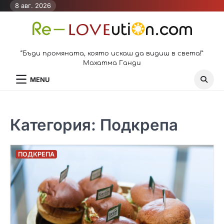
Skip
8 авг. 2026
to
content
“Бъди промяната, която искаш да видиш в света!”
Махатма Ганди
MENU
Категория:
Подкрепа
ПОДКРЕПА