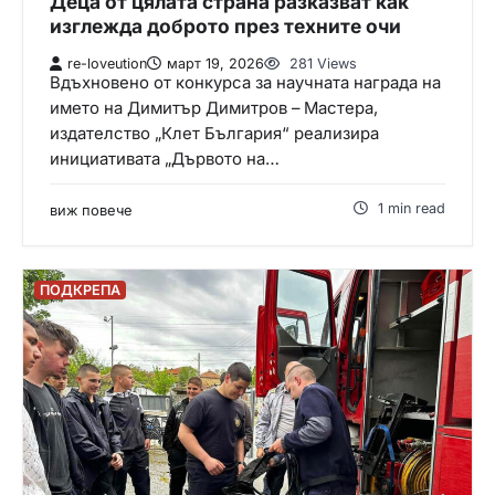
Деца от цялата страна разказват как
изглежда доброто през техните очи
re-loveution
март 19, 2026
281 Views
Вдъхновено от конкурса за научната награда на
името на Димитър Димитров – Мастера,
издателство „Клет България“ реализира
инициативата „Дървото на…
1 min read
виж повече
ПОДКРЕПА