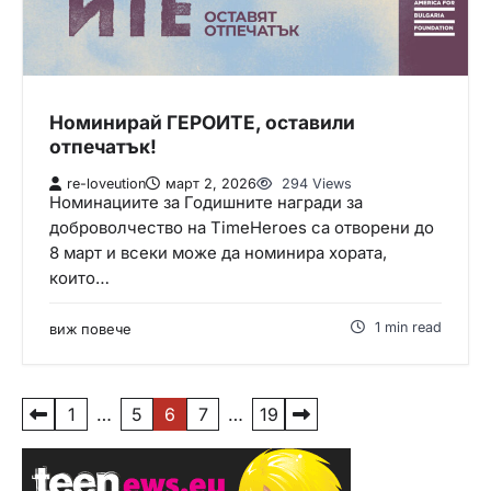
Номинирай ГЕРОИТЕ, оставили
отпечатък!
re-loveution
март 2, 2026
294 Views
Номинациите за Годишните награди за
доброволчество на TimeHeroes са отворени до
8 март и всеки може да номинира хората,
които…
1 min read
виж повече
Р
1
…
5
6
7
…
19
а
з