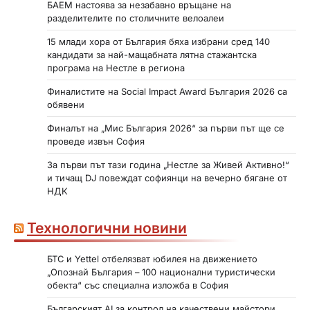
а
БАЕМ настоява за незабавно връщане на
разделителите по столичните велоалеи
ц
15 млади хора от България бяха избрани сред 140
и
кандидати за най-мащабната лятна стажантска
и
програма на Нестле в региона
т
Финалистите на Social Impact Award България 2026 са
обявени
е
Финалът на „Мис България 2026“ за първи път ще се
н
проведе извън София
а
За първи път тази година „Нестле за Живей Активно!“
с
и тичащ DJ повеждат софиянци на вечерно бягане от
НДК
т
р
Технологични новини
а
БТС и Yettel отбелязват юбилея на движението
н
„Опознай България – 100 национални туристически
и
обекта“ със специална изложба в София
ц
Българският AI за контрол на качествени майстори