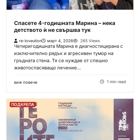
Спасете 4-годишната Марина – нека
детството ѝ не свършва тук
re-loveution
март 4, 2026
265 Views
Четиригодишната Марина е диагностицирана с
изключително рядък и агресивен тумор на
гръдната стена. Тя се нуждае от спешно
животоспасяващо лечение…
1 min read
виж повече
ПОДКРЕПА