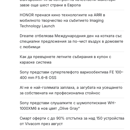
завзе още шест страни в Европа
и
HONOR пренася кино технологиите на ARRI в
мобилното творчество на събитието Imaging
Technology Launch
Dreame отбелязва Международния ден на котката със
специални предложения за по-чист въздух в домовете
с любимци
Как да превърнете летните събирания в купон с
караоке система
Sony представи супертелефото вариообектива FE 100–
400 mm F5.6–8 OSS
AI не е най-голямата заплаха, а загубата на усещането
за собствената ни професионална стойнос
Sony представи слушалките с шумопотискане WH-
1000XM6 в нов цвят „Olive Gray“
Смарт оферти с до 90% отстъпка за над 150 устройства
от Vivacom през август