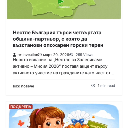
Нестле България търси четвъртата
община-партньор, с която да
възстанови опожарен горски терен
re-loveution
март 20, 2026
255 Views
Новото издание на „Нестле за Залесяваме
активно – Мисия 2026“ поставя акцент върху
активното участие на гражданите като част от…
1 min read
виж повече
ПОДКРЕПА