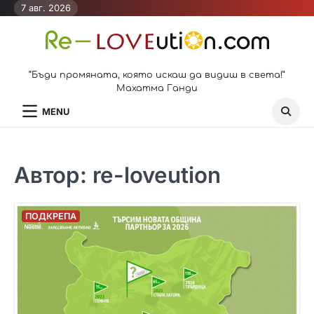
Skip
7 авг. 2026
to
content
“Бъди промяната, която искаш да видиш в света!”
Махатма Ганди
MENU
Автор:
re-loveution
ПОДКРЕПА